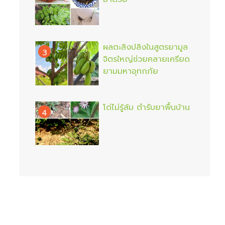
ผลตะลิงปลิงในสูตรยามูล
3
จิตรใหญ่ช่วยคลายเครียด
ยามมหาอุทกภัย
โด่ไม่รู้ล้ม ตำรับยาพื้นบ้าน
4