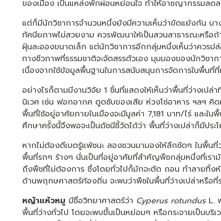
ของเมือง เป็นแหล่งพักผ่อนหย่อนใจ ทำให้อาชญากรรมลด
แต่ก็มีนักวิชาการจำนวนหนึ่งยังมีความเห็นว่าขัดแย้งกัน บาง
ทัศนียภาพไม่สวยงาม ควรพัฒนาให้เป็นสวนสาธารณะหรือถ้าเป็
ฝุ่นละอองขนาดเล็ก แต่นักวิชาการอีกกลุ่มหนึ่งเห็นว่าควรป
ทางชีวภาพที่ธรรมชาติจะจัดสรรตัวเอง มุมมองของนักวิชาการ
เนื่องจากใช้ข้อมูลพื้นฐานในการสนับสนุนการจัดการในพื้นที่ท
อย่างไรก็ตามมีงานวิจัย 1 ชิ้นที่แสดงให้เห็นว่าพื้นที่ว่างเ
นิเวศ เช่น ฟอกอากศ ดูดซับของเสีย ห่วงโซ่อาหาร ฯลฯ คิดเป
พื้นที่ใช้อยู่อาศัยภายในเมืองจะมีมูลค่า 7,181 บาท/ไร่ และใน
ศึกษาครั้งนี้จึงพอจะเป็นดัชนีชี้วัดได้ว่า พื้นที่ว่างเปล่าก็มีประ
หากไม่ต้องดีเบตรู้แพ้ชนะ ลองชวนมามองให้ลึกชัดๆ ในพื้นที่ว่
พื้นที่รกๆ ร้างๆ นั่นเป็นที่อยู่อาศัยที่สำคัญพืชกลุ่มหนึ่งที่
ถึงพืชที่ไม่ต้องการ ซึ่งโดยทั่วไปก็มักจะตัด ถอน ทำลายทิ้งห้ส
ด้านพฤกษศาสตร์ท้องถิ่น จะพบว่าพืชในพื้นที่ว่างเปล่าหรือท
หญ้าแห้วหมู
มีชื่อวิทยาศาสตร์ว่า
Cyperus rotundus
L. พ
พื้นที่ว่างทั่วไป โดยจะพบขึ้นเป็นหย่อมๆ หรือกระจายเป็นบ