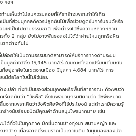
ลง ฯลฯ
ท่านเห็นว่าไม่สมควรปล่อยที่ให้รกร้างเพราะทำให้เกิด
นที่ส่วนบุคคลก็ควรปลูกต้นไม้เพื่อช่วยดูดซับคาร์บอนด์หรือ
ล่อยให้เป็นไปตามธรรมชาติ เพื่อดำรงไว้ซึ่งความหลากหลาย
ทั้ง 2 กลุ่ม ยังไม่อาจฟันธงลงไปได้ว่าฝ่ายไหนถูกหรือผิด
ี่แตกต่างกันไป
ปล่าที่ปล่อยให้เป็นตามธรรมชาติสามารถให้บริการทางด้านระบบ
็นมูลค่าได้ถึง 15,945 บาท/ไร่ ในขณะที่ลองเปรียบเทียบกับ
พื้นที่อยู่อาศัยในเขตชานเมือง มีมูลค่า 4,684 บาท/ไร่ การ
โยชน์ต่อโลกใบนี้ไม่ใช่น้อย
างเปล่า ทั้งที่เป็นของส่วนบุคคลหรือพื้นที่สาธารณะ ก็จะพบว่า
เรามักเรียกกันว่า “วัชพืช” ซึ่งในพจนานุกรมนิยามว่า วัชพืชหมาย
ิ้นซากเพราะคิดว่าวัชพืชคือพืชที่ไร้ประโยชน์ แต่ถ้าเรามีความรู้
ี่รกร้างนับร้อยชนิดมีคุณค่าด้านสมุนไพรมากมาย เช่น
บได้ทั่วไปในทุกภาค มักขึ้นตามข้างทุ่งนา สนามหญ้า และ
ริเวณกว้าง เนื่องจากมีระบบรากเป็นเถาในดิน ในมุมมองของนัก