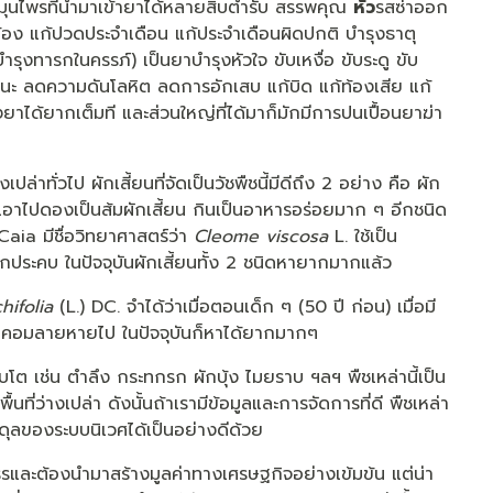
สมุนไพรที่นำมาเข้ายาได้หลายสิบตำรับ สรรพคุณ
หัว
รสซ่าออก
้อง แก้ปวดประจำเดือน แก้ประจำเดือนผิดปกติ บำรุงธาตุ
รุงทารกในครรภ์) เป็นยาบำรุงหัวใจ ขับเหงื่อ ขับระดู ขับ
นะ ลดความดันโลหิต ลดการอักเสบ แก้บิด แก้ท้องเสีย แก้
งยาได้ยากเต็มที และส่วนใหญ่ที่ได้มาก็มักมีการปนเปื้อนยาฆ่า
เปล่าทั่วไป ผักเสี้ยนที่จัดเป็นวัชพืชนี้มีดีถึง 2 อย่าง คือ ผัก
เอาไปดองเป็นส้มผักเสี้ยน กินเป็นอาหารอร่อยมาก ๆ อีกชนิด
Caia มีชื่อวิทยาศาสตร์ว่า
Cleome viscosa
L. ใช้เป็น
ประคบ ในปัจจุบันผักเสี้ยนทั้ง 2 ชนิดหายากมากแล้ว
hifolia
(L.) DC. จำได้ว่าเมื่อตอนเด็ก ๆ (50 ปี ก่อน) เมื่อมี
จ็บคอมลายหายไป ในปัจจุบันก็หาได้ยากมากๆ
ติบโต เช่น ตำลึง กระทกรก ผักบุ้ง ไมยราบ ฯลฯ พืชเหล่านี้เป็น
นที่ว่างเปล่า ดังนั้นถ้าเรามีข้อมูลและการจัดการที่ดี พืชเหล่า
ดุลของระบบนิเวศได้เป็นอย่างดีด้วย
ัดสรรและต้องนำมาสร้างมูลค่าทางเศรษฐกิจอย่างเข้มข้น แต่น่า