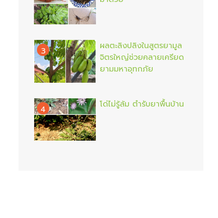
ผลตะลิงปลิงในสูตรยามูล
3
จิตรใหญ่ช่วยคลายเครียด
ยามมหาอุทกภัย
โด่ไม่รู้ล้ม ตำรับยาพื้นบ้าน
4