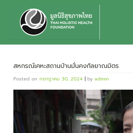
Skip
to
content
สหกรณ์เคหะสถานบ้านมั่นคงกัลยาณมิตร
Posted on
กรกฎาคม 30, 2024
|
by
admin
ตัว
เล่น
ไฟล์
วิดีโอ