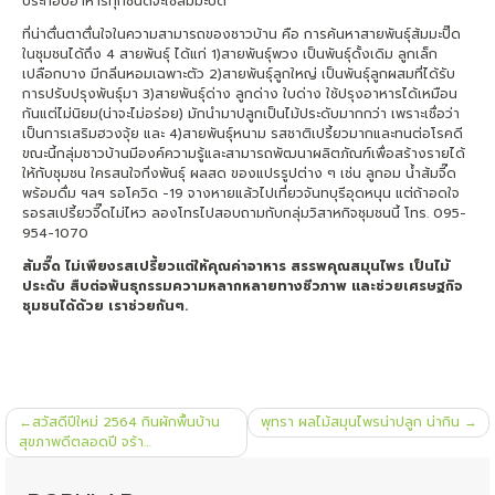
ประกอบอาหารทุกชนิดจะใช้ส้มมะปี๊ด
ที่น่าตื่นตาตื่นใจในความสามารถของชาวบ้าน คือ การค้นหาสายพันธุ์ส้มมะปิ๊ด
ในชุมชนได้ถึง 4 สายพันธุ์ ได้แก่ 1)สายพันธุ์พวง เป็นพันธุ์ดั้งเดิม ลูกเล็ก
เปลือกบาง มีกลิ่นหอมเฉพาะตัว 2)สายพันธุ์ลูกใหญ่ เป็นพันธุ์ลูกผสมที่ได้รับ
การปรับปรุงพันธุ์มา 3)สายพันธุ์ด่าง ลูกด่าง ใบด่าง ใช้ปรุงอาหารได้เหมือน
กันแต่ไม่นิยม(น่าจะไม่อร่อย) มักนำมาปลูกเป็นไม้ประดับมากกว่า เพราะเชื่อว่า
เป็นการเสริมฮวงจุ้ย และ 4)สายพันธุ์หนาม รสชาติเปรี้ยวมากและทนต่อโรคดี
ขณะนี้กลุ่มชาวบ้านมีองค์ความรู้และสามารถพัฒนาผลิตภัณฑ์เพื่อสร้างรายได้
ให้กับชุมชน ใครสนใจกิ่งพันธุ์ ผลสด ของแปรรูปต่าง ๆ เช่น ลูกอม น้ำส้มจี๊ด
พร้อมดื่ม ฯลฯ รอโควิด -19 จางหายแล้วไปเที่ยวจันทบุรีอุดหนุน แต่ถ้าอดใจ
รอรสเปรี้ยวจี๊ดไม่ไหว ลองโทรไปสอบถามกับกลุ่มวิสาหกิจชุมชนนี้ โทร. 095-
954-1070
ส้มจี๊ด ไม่เพียงรสเปรี้ยวแต่ให้คุณค่าอาหาร สรรพคุณสมุนไพร เป็นไม้
ประดับ สืบต่อพันธุกรรมความหลากหลายทางชีวภาพ และช่วยเศรษฐกิจ
ชุมชนได้ด้วย เราช่วยกันๆ.
แนะแนว
สวัสดีปีใหม่ 2564 กินผักพื้นบ้าน
พุทรา ผลไม้สมุนไพรน่าปลูก น่ากิน
เรื่อง
สุขภาพดีตลอดปี จร้า…