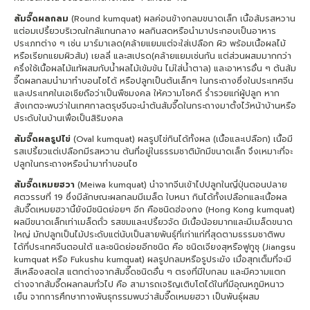
ส้มจี๊ดผลกลม
(Round kumquat) ผลค่อนข้างกลมขนาดเล็ก เนื้อส้มรสหวาน
แต่อมเปรี้ยวบริเวณใกล้แกนกลาง ผลกินสดหรือนำมาประกอบเป็นอาหาร
ประเภทต่าง ๆ เช่น มาร์มาเลด(คล้ายแยมแต่จะใส่เปลือก ผิว พร้อมเนื้อผลไม้
หรือเรียกแยมผิวส้ม) เยลลี่ และสเปรด(คล้ายแยมเช่นกัน แต่ส่วนผสมมากกว่า
ครึ่งใช้เนื้อผลไม้แท้ผสมกับน้ำผลไม้เข้มข้น ไม่ใส่น้ำตาล) และอาหารอื่น ๆ ต้นส้ม
จี๊ดผลกลมนำมาทำบอนไซได้ หรือปลูกเป็นต้นเล็กๆ ในกระถางซึ่งในประเทศจีน
และประเทศในเอเชียถือว่าเป็นพืชมงคล ให้ความโชคดี ร่ำรวยแก่ผู้ปลูก หาก
สังเกตจะพบว่าในเทศกาลตรุษจีนจะนำต้นส้มจี๊ดในกระถางมาตั้งไว้หน้าบ้านหรือ
ประดับในบ้านเพื่อเป็นสิริมงคล
ส้มจี๊ดผลรูปไข่
(Oval kumquat) ผลรูปไข่กินได้ทั้งผล (เนื้อและเปลือก) เนื้อมี
รสเปรี้ยวแต่เปลือกมีรสหวาน ต้นที่อยู่ในธรรมชาติมักมีขนาดเล็ก จึงเหมาะที่จะ
ปลูกในกระถางหรือนำมาทำบอนไซ
ส้มจี๊ดเหมยฮวา
(Meiwa kumquat) นำจากจีนเข้าไปปลูกในญี่ปุ่นตอนปลาย
ศตวรรษที่ 19 ซึ่งมีลักษณะผลกลมมีเมล็ด ใบหนา กินได้ทั้งเปลือกและเนื้อผล
ส้มจี๊ดเหมยฮวานี้ยังมีชนิดย่อยๆ อีก คือชนิดฮ่องกง (Hong Kong kumquat)
ผลมีขนาดเล็กเท่าเมล็ดถั่ว รสขมและเปรี้ยวจัด มีเนื้อน้อยมากและมีเมล็ดขนาด
ใหญ่ มักปลูกเป็นไม้ประดับแต่นับเป็นสายพันธุ์ที่เก่าแก่ที่สุดตามธรรมชาติพบ
ได้ที่ประเทศจีนตอนใต้ และชนิดย่อยอีกชนิด คือ ชนิดเจียงสุหรือฟูกูชุ (Jiangsu
kumquat หรือ Fukushu kumquat) ผลรูปกลมหรือรูประฆัง เมื่อสุกเต็มที่จะมี
สีเหลืองสดใส แตกต่างจากส้มจี๊ดชนิดอื่น ๆ ตรงที่มีใบกลม และมีความแตก
ต่างจากส้มจี๊ดผลกลมทั่วไป คือ สามารถเจริญเติบโตได้ในที่มีอุณหภูมิหนาว
เย็น จากการศึกษาทางพันธุกรรมพบว่าส้มจี๊ดเหมยฮวา เป็นพันธุ์ผสม