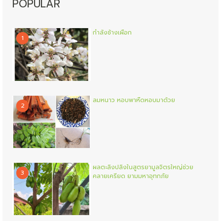
POPULAR
กำลังช้างเผือก
1
ลมหนาว หอบพาหืดหอบมาด้วย
2
ผลตะลิงปลิงในสูตรยามูลจิตรใหญ่ช่วย
3
คลายเครียด ยามมหาอุทกภัย