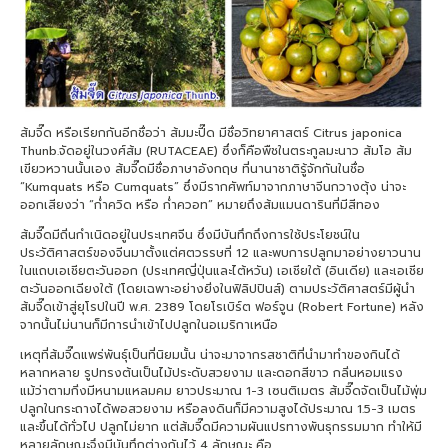
ส้มจี๊ด หรือเรียกกันอีกชื่อว่า ส้มมะปี๊ด มีชื่อวิทยาศาสตร์ Citrus japonica
Thunb.จัดอยู่ในวงศ์ส้ม (RUTACEAE) ซึ่งก็คือพืชในตระกูลมะนาว ส้มโอ ส้ม
เขียวหวานนั้นเอง ส้มจี๊ดมีชื่อภาษาอังกฤษ ที่นานาชาติรู้จักกันในชื่อ
“Kumquats หรือ Cumquats” ซึ่งมีรากศัพท์มาจากภาษาจีนกวางตุ้ง น่าจะ
ออกเสียงว่า “ก่ำควิด หรือ ก่ำควอท” หมายถึงส้มแมนดารินที่มีสีทอง
ส้มจี๊ดมีถิ่นกำเนิดอยู่ในประเทศจีน ซึ่งมีบันทึกถึงการใช้ประโยชน์ใน
ประวัติศาสตร์ของจีนมาตั้งแต่ศตวรรษที่ 12 และพบการปลูกมาอย่างยาวนาน
ในแถบเอเชียตะวันออก (ประเทศญี่ปุ่นและไต้หวัน) เอเชียใต้ (อินเดีย) และเอเชีย
ตะวันออกเฉียงใต้ (โดยเฉพาะอย่างยิ่งในฟิลิปปินส์) ตามประวัติศาสตร์มีผู้นำ
ส้มจี๊ดเข้าสู่ยุโรปในปี พ.ศ. 2389 โดยโรเบิร์ต ฟอร์จูน (Robert Fortune) หลัง
จากนั้นไม่นานก็มีการนำเข้าไปปลูกในอเมริกาเหนือ
เหตุที่ส้มจี๊ดแพร่พันธุ์เป็นที่นิยมนั้น น่าจะมาจากรสชาติที่นำมาทำของกินได้
หลากหลาย รูปทรงต้นเป็นไม้ประดับสวยงาม และดอกสีขาว กลิ่นหอมแรง
แม้ว่าตามกิ่งมีหนามแหลมคม ยาวประมาณ 1-3 เซนติเมตร ส้มจี๊ดจัดเป็นไม้พุ่ม
ปลูกในกระถางได้พอสวยงาม หรือลงดินก็มีความสูงได้ประมาณ 1.5-3 เมตร
และขึ้นได้ทั่วไป ปลูกไม่ยาก แต่ส้มจี๊ดมีความผันแปรทางพันธุกรรมมาก ทำให้มี
หลายลักษณะจึงมีบันทึกต่างกันไว้ 4 ลักษณะ คือ