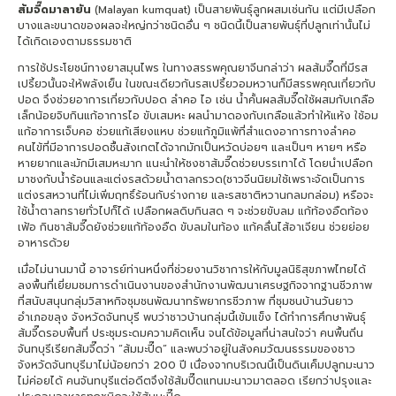
ส้มจี๊ดมาลายัน
(Malayan kumquat) เป็นสายพันธุ์ลูกผสมเช่นกัน แต่มีเปลือก
บางและขนาดของผลจะใหญ่กว่าชนิดอื่น ๆ ชนิดนี้เป็นสายพันธุ์ที่ปลูกเท่านั้นไม่
ได้เกิดเองตามธรรมชาติ
การใช้ประโยชน์ทางยาสมุนไพร ในทางสรรพคุณยาจีนกล่าว่า ผลส้มจี๊ดที่มีรส
เปรี้ยวนั้นจะให้พลังเย็น ในขณะเดียวกันรสเปรี้ยวอมหวานก็มีสรรพคุณเกี่ยวกับ
ปอด จึงช่วยอาการเกี่ยวกับปอด ลำคอ ไอ เช่น น้ำคั้นผลส้มจี๊ดใช้ผสมกับเกลือ
เล็กน้อยจิบกินแก้อาการไอ ขับเสมหะ ผลนำมาดองกับเกลือแล้วทำให้แห้ง ใช้อม
แก้อาการเจ็บคอ ช่วยแก้เสียงแหบ ช่วยแก้ภูมิแพ้ที่สำแดงอาการทางลำคอ
คนไข้ที่มีอาการปอดชื้นสังเกตได้จากมักเป็นหวัดบ่อยๆ และเป็นๆ หายๆ หรือ
หายยากและมักมีเสมหะมาก แนะนำให้ชงชาส้มจี๊ดช่วยบรรเทาได้ โดยนำเปลือก
มาชงกับน้ำร้อนและแต่งรสด้วยน้ำตาลกรวด(ชาวจีนนิยมใช้เพราะจัดเป็นการ
แต่งรสหวานที่ไม่เพิ่มฤทธิ์ร้อนกับร่างกาย และรสชาติหวานกลมกล่อม) หรือจะ
ใช้น้ำตาลทรายทั่วไปก็ได้ เปลือกผลดิบกินสด ๆ จะช่วยขับลม แก้ท้องอืดท้อง
เฟ้อ กินชาส้มจี๊ดยังช่วยแก้ท้องอืด ขับลมในท้อง แก้คลื่นไส้อาเจียน ช่วยย่อย
อาหารด้วย
เมื่อไม่นานมานี้ อาจารย์ท่านหนึ่งที่ช่วยงานวิชาการให้กับมูลนิธิสุขภาพไทยได้
ลงพื้นที่เยี่ยมชมการดำเนินงานของสำนักงานพัฒนาเศรษฐกิจจากฐานชีวภาพ
ที่สนับสนุนกลุ่มวิสาหกิจชุมชนพัฒนาทรัพยากรชีวภาพ ที่ชุมชนบ้านวันยาว
อำเภอขลุง จังหวัดจันทบุรี พบว่าชาวบ้านกลุ่มนี้เข้มแข็ง ได้ทำการศึกษาพันธุ์
ส้มจี๊ดรอบพื้นที่ ประชุมระดมความคิดเห็น จนได้ข้อมูลที่น่าสนใจว่า คนพื้นถิ่น
จันทบุรีเรียกส้มจี๊ดว่า “ส้มมะปี๊ด” และพบว่าอยู่ในสังคมวัฒนธรรมของชาว
จังหวัดจันทบุรีมาไม่น้อยกว่า 200 ปี เนื่องจากบริเวณนี้เป็นดินเค็มปลูกมะนาว
ไม่ค่อยได้ คนจันทบุรีแต่อดีตจึงใช้ส้มปี๊ดแทนมะนาวมาตลอด เรียกว่าปรุงและ