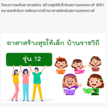
โครงการพลังอาสาสมัคร สร้างสุขให้เด็กในสถานสงเคราะห์ มีเป้า
หมายหลักในการพัฒนากลไกอาสาสมัครในส­­ถานสงเคราะห์