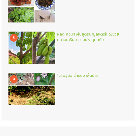
ผลตะลิงปลิงในสูตรยามูลจิตรใหญ่ช่วย
3
คลายเครียด ยามมหาอุทกภัย
โด่ไม่รู้ล้ม ตำรับยาพื้นบ้าน
4