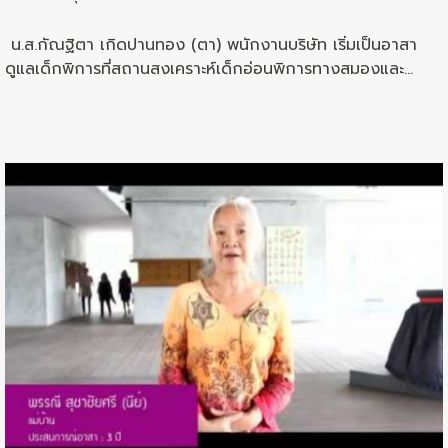
น.ส.กัณฐิตา เกิดปานทอง (ตา) พนักงานบริษัท เริ่มเป็นอาสา
ดูแลเด็กพิการที่สถานสงเคราะห์เด็กอ่อนพิการทางสมองและ
ปัญญา(บ้านเฟื่องฟ้า) รุ่นที่ 2