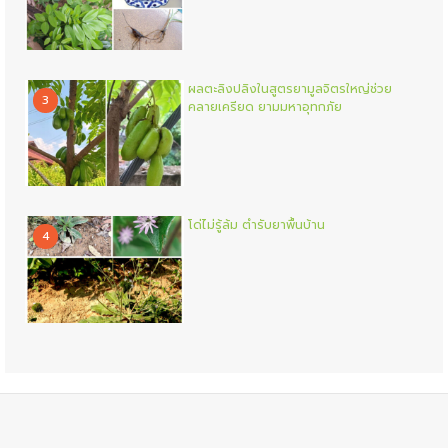
ผลตะลิงปลิงในสูตรยามูลจิตรใหญ่ช่วย
3
คลายเครียด ยามมหาอุทกภัย
โด่ไม่รู้ล้ม ตำรับยาพื้นบ้าน
4