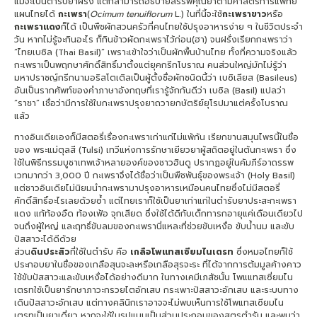
แม้จะเป็นตำรับยาฝรั่ง แต่ก็สามารถอธิบายสรรพคุณยาตามศาสตร์การแพทย์
แผนไทยได้
กะเพรา
(
Ocimum tenuiflorum
L.) ในที่นี้จะใช้
กะเพราขาว
หรือ
กะเพราแดง
ก็ได้ เป็นพืชผักสวนครัวที่คนไทยใช้ปรุงอาหารง่าย ๆ ในชีวิตประจำ
วัน หากไม่รู้จะกินอะไร ก็กินข้าวผัดกะเพราไว้ก่อน(ฮา) จนฝรั่งเรียกกะเพราว่า
“ไทยเบซิล (Thai Basil)” เพราะเข้าใจว่าเป็นผักพื้นบ้านไทย ทั้งที่ความจริงแล้ว
กะเพราเป็นพฤกษาศักดิ์สิทธิ์มาตั้งแต่ยุคกรีกโบราณ คนส่วนใหญ่มักไม่รู้ว่า
มหาปราชญ์กรีกนามอริสโตเติลเป็นผู้ตั้งชื่อผักชนิดนี้ว่า เบซิเลียส (Basileus)
อันเป็นรากศัพท์ของคำภาษาอังกฤษที่เรารู้จักกันดีว่า เบซิล (Basil) แปลว่า
“ราชา” เชื่อว่ามีการใช้ใบกะเพราปรุงยาถวายกษัตริย์ยุโรปมาแต่ครั้งโบราณ
แล้ว
ทางอินเดียเองก็มีสตอรี่เรื่องกะเพราเก่าแก่ไม่แพ้กัน เรียกขานสมุนไพรนี้ในชื่อ
ของ พระแม่ตุลสี (Tulsi) เทวีแห่งการรักษาเยียวยาผู้สถิตอยู่ในต้นกะเพรา ซึ่ง
ใช้ในพิธีกรรมบูชาเทพเจ้าหลายองค์ของชาวฮินดู ปรากฏอยู่ในคัมภีร์อาถรรพ
เวทมากว่า 3,000 ปี กะเพราจึงได้ชื่อว่าเป็นพืชพันธุ์ของพระเจ้า (Holy Basil)
แต่ชาวอินเดียไม่นิยมนำกะเพรามาปรุงอาหารเหมือนคนไทยซึ่งไม่มีสตอรี่
ศักดิ์สิทธิ์อะไรเลยด้วยซ้ำ แต่ไทยเราก็ใช้เป็นยาเก่าแก่ในตำรับยาประสะกะเพรา
แดง แก้ท้องอืด ท้องเฟ้อ จุกเสียด ซึ่งใช้ได้ดีกับเด็กทารกอายุแค่เดือนเดียวไป
จนถึงผู้ใหญ่ และฤทธิ์ขับลมของกะเพรานี่แหละที่ช่วยขับเหงื่อ ขับน้ำนม และขับ
ปัสสาวะได้ดีด้วย
ส่วน
ดินประสิว
ที่ใช้ในตำรับ คือ
เกลือโพแทสเซียมไนเตรท
ซึ่งหมอไทยก็ใช้
ประกอบยาในชื่อของเกลือสุนจะละหรือเกลือสุรจะระ ที่ได้จากการต้มมูลค้างคาว
ใช้ขับปัสสาวะและขับเหงื่อได้อย่างดีมาก ในทางเคมีเภสัชนั้น โพแแทสเซี่ยมไน
เตรทใช้เป็นยารักษาภาวะกรวยไตอักเสบ กระเพาะปัสสาวะอักเสบ และระบบทาง
เดินปัสสาวะอักเสบ แต่ทางคลินิกเราอาจจะไม่พบเห็นการใช้โพแทสเซียมไน
เตรทเป็นยาเดี่ยว หากจะใช้ในรูปแบบเป็นส่วนประกอบของสูตรตำรับ และพบว่า