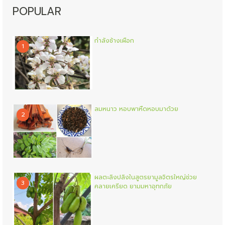
POPULAR
กำลังช้างเผือก
1
ลมหนาว หอบพาหืดหอบมาด้วย
2
ผลตะลิงปลิงในสูตรยามูลจิตรใหญ่ช่วย
3
คลายเครียด ยามมหาอุทกภัย