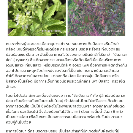
คนเราทั้งหญิงและชายเมื่ออายุย่างเข้า 50 ระบบทางเดินปัสสาวะเริ่มขัดลำ
กล้อง เคยฉี่พุ่งแรงก็เริ่มหยดย้อย กระปริดกระปรอย หรือกระทั่งปวดแสบ
ปวดร้อนขณะปัสสาวะ อันเป็นอาการทั่วไปของความผิดปกติที่เรียกว่า “ปัสสาวะ
ขัด” (Dysuria) ซึ่งเกิดจากการระคายเคืองหรือติดเชื้อที่เนื้อเยื่อบริเวณทาง
เดินปัสสาวะ ท่อปัสสาวะ หรือบริเวณใกล้ ๆ อวัยวะเพศ ซึ่งอาการจะแตกต่างกัน
ออกไปตามสาเหตุหรือตำแหน่งของโรคที่เป็น เช่น กระเพาะปัสสาวะอักเสบ
ทำให้เกิดอาการปัสสาวะบ่อย แต่ออกทีละน้อย ปัสสาวะขุ่น มีกลิ่นแรง หรือ
ปัสสาวะเป็นเลือด มีอาการเจ็บที่ท้องน้อยบริเวณใกล้กระเพาะปัสสาวะ กรวยไต
อักเสบ
โดยทั่วไปแล้ว ลักษณะเบื้องต้นของอาการ “ขัดปัสสาวะ” คือ รู้สึกปวดปัสสาวะ
บ่อย เจ็บบริเวณท้องน้อยจนอั้นไม่อยู่ ถ้าปล่อยไปโดยไม่แก้ไขอาจเกิดอักเสบ
จากการติดเชื้อ เป็นไข้ ซึ่งต้องไปโรงพยาบาลด่วนเพราะอาจลุกลามถึงขั้นติด
เชื้อในกระแสเลือดได้ จึงต้องป้องกันไว้ดีกว่าแก้ ด้วยการดื่มน้ำวันละ 8 แก้ว
เป็นอย่างน้อย เพื่อขับของเสียออกจากระบบปัสสาวะ พร้อมกับรับประทานยา
ควบคู่กันไปด้วย
อาการขัดเบา ฉี่กระปริดกระปรอย เป็นโรคเก่าแก่ที่มักเกิดขึ้นกับผู้สูงวัยที่มี