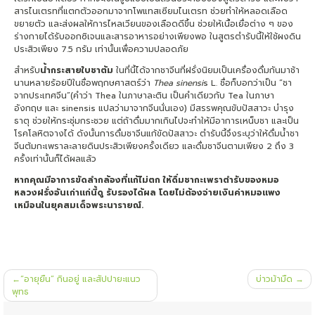
สารไนเตรทที่แตกตัวออกมาจากโพแทสเซียมไนเตรท ช่วยทำให้หลอดเลือด
ขยายตัว และส่งผลให้การไหลเวียนของเลือดดีขึ้น ช่วยให้เนื้อเยื่อต่าง ๆ ของ
ร่างกายได้รับออกซิเจนและสารอาหารอย่างเพียงพอ ในสูตรตำรับนี้ให้ใช้ผงดิน
ประสิวเพียง 7.5 กรัม เท่านั้นเพื่อความปลอดภัย
สำหรับ
น้ำกระสายใบชาต้ม
ในที่นี้ได้จากชาจีนที่ฝรั่งนิยมเป็นเครื่องดื่มกันมาช้า
นานหลายร้อยปีในชื่อพฤกษศาสตร์ว่า
Thea sinensi
s L. ชื่อก็บอกว่าเป็น “ชา
จากประเทศจีน”(คำว่า Thea ในภาษาละติน เป็นคำเดียวกับ Tea ในภาษา
อังกฤษ และ sinensis แปลว่ามาจากจีนนั่นเอง) มีสรรพคุณขับปัสสาวะ บำรุง
ธาตุ ช่วยให้กระชุ่มกระชวย แต่ถ้าดื่มมากเกินไปจะทำให้มีอาการเหน็บชา และเป็น
โรคโลหิตจางได้ ดังนั้นการดื่มชาจีนแก้ขัดปัสสาวะ ตำรับนี้จึงระบุว่าให้ดื่มน้ำชา
จีนต้มกะเพราละลายดินประสิวเพียงครั้งเดียว และดื่มชาจีนตามเพียง 2 ถึง 3
ครั้งเท่านั้นก็ได้ผลแล้ว
หากคุณมีอาการขัดลำกล้องที่แก้ไม่ตก ให้ดื่มชากะเพราตำรับของหมอ
หลวงฝรั่งอันเก่าแก่นี้ดู รับรองได้ผล โดยไม่ต้องจ่ายเงินค่าหมอแพง
เหมือนในยุคสมเด็จพระนารายณ์.
แนะแนว
“อายุยืน” กินอยู่ และสัปปายะแนว
บ่าวม้ามืด
เรื่อง
พุทธ