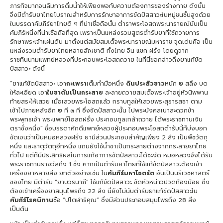
ภารกิจมากจนลืมการดื่มน้ำให้เพียงพอกับความต้องการของร่างกาย ดังนั้น
จึงมีตำรับยาไทยโบราณสำหรับการรักษาอาการขัดปัสสาวะในหมู่ชนชั้นสูงด้วย
ในบรรดาคัมภีร์ยาไทยดี ๆ ที่น่าเชื่อถือนั้น ตำราพระโอสถพระนารายณ์นับเป็น
คัมภีร์หนึ่งที่น่าเชื่อถือที่สุด เพราะเป็นแหล่งรวมสูตรตำรับยาที่ใช้ถวายการ
รักษาพระเจ้าแผ่นดิน มาตั้งแต่สมัยสมเด็จพระนารายณ์มหาราช จุดเด่นคือ เป็น
แหล่งรวมตำรับยาไทยหลายสัญชาติ ทั้งไทย จีน แขก ฝรั่ง โดยดูจาก
ราชทินนามแพทย์หลวงที่ประกอบพระโอสถถวาย ในที่นี้ขอกล่าวถึงยาแก้ขัด
ปัสสาวะ ดังนี้
“ยาแก้ขัดปัสสาวะ เอา
กะเพรา
เต็มกำมือหนึ่ง
ดินประสิวขาว
หนัก ๒ สลึง บด
ให้ละเอียด เอา
ใบชาต้มเป็นกระสาย
ละลายถวายสมเด็จพระเจ้าอยู่หัวนิพพาน
ท้ายสระให้เสวย เมื่อเสวยพระโอสถแล้ว กราบทูลให้เสวยพระสุธารสชา ตาม
เข้าไปภายหลังอีก ๒ ที ๓ ที ซึ่งขัดปัสสาวะนั้น ไปพระบังคลเบาสะดวกข้า
พระพุทธเจ้า พระแพทย์โอสถฝรั่ง ประกอบทูลเกล้าถวาย ได้พระราชทานเงิน
ตราชั่งหนึ่ง” ชื่อบรรดาศักดิ์แพทย์หลวงผู้ประกอบพระโอสถตำรับนี้ก็บ่งบอก
ชัดเจนว่าเป็นหมอหลวงฝรั่ง ยามีส่วนประกอบสำคัญเพียง 2 สิ่ง เป็นพืชวัตถุ
หนึ่ง และธาตุวัตถุอีกหนึ่ง แถมยังใช้น้ำชาเป็นกระสายต่างจากกระสายยาไทย
ทั่วไป แต่ก็มีประสิทธิผลในการแก้อาการขัดปัสสาวะได้ชะงัด หมอหลวงจึงได้รับ
พระราชทานรางวัลถึง 1 ชั่ง หากเป็นตำรับยาไทยที่ใช้แก้ขัดปัสสาวะต้องเข้า
เครื่องยาหลายสิ่ง ยกตัวอย่างเช่น ใน
คัมภีร์มหาโชตรัต
อันเป็นนรีเวชศาสตร์
ของไทย มีตำรับ “ยาบวรนาภี” ใช้แก้ขัดปัสสาวะ ขัดหัวหน่าวปวดท้องน้อย ซึ่ง
ต้องเข้าเครื่องยาสมุนไพรถึง 22 สิ่ง นี่ยังไม่นับตำรับยาแก้ขัดปัสสาวะใน
คัมภีร์โรคนิทาน
ชื่อ “ปโตฬาธิคุณ” ซึ่งมีส่วนประกอบสมุนไพรถึง 28 สิ่ง
เป็นต้น