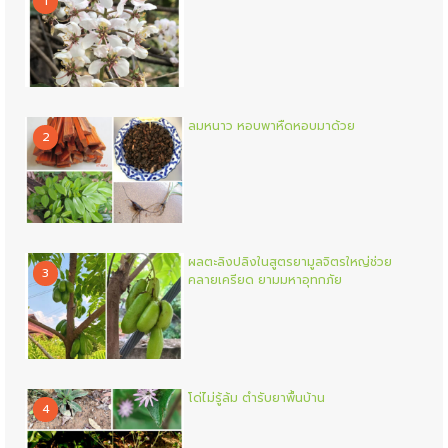
1
ลมหนาว หอบพาหืดหอบมาด้วย
2
ผลตะลิงปลิงในสูตรยามูลจิตรใหญ่ช่วย
3
คลายเครียด ยามมหาอุทกภัย
โด่ไม่รู้ล้ม ตำรับยาพื้นบ้าน
4