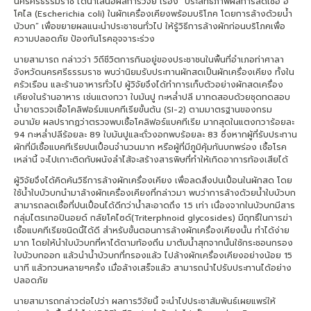
นครศรีธรรมราช ได้นำเสนอผลการวิจัย เรื่อง “ประสิทธิภาพผลการลดเชื้อ อี
โคไล (Escherichia coli) ในผักเครื่องเคียงพร้อมบริโภค โดยการล้างด้วยน้ำ
บัวบก” เพื่อขยายผลแนะนำประชาชนทั่วไป ให้รู้วิธีการล้างผักก่อนบริโภคเพื่อ
ความปลอดภัย ป้องกันโรคอุจจาระร่วง
นายสามารถ กล่าวว่า วิถีชีวิตการกินอยู่ของประชาชนในพื้นที่อำเภอท่าศาลา
จังหวัดนครศรีธรรมราช พบว่านิยมรับประทานผักสดเป็นผักเครื่องเคียง ทั้งใน
ครัวเรือน และร้านอาหารทั่วไป ผู้วิจัยจึงได้ทำการเก็บตัวอย่างผักสดเครื่อง
เคียงในร้านอาหาร เช่นแตงกวา ใบมันปู กะหล่ำปลี มาทดสอบด้วยชุดทดสอบ
น้ำยาตรวจเชื้อโคลิฟอร์มแบคทีเรียขั้นต้น (SI-2) ตามมาตรฐานของกรม
อนามัย ผลปรากฏว่าตรวจพบเชื้อโคลิฟอร์แบคทีเรีย มากสุดในแตงกวาร้อยละ
94 กะหล่ำปลีร้อยละ 89 ใบมันปูและถั่วงอกพบร้อยละ 83 ซึ่งหากผู้ที่รับประทาน
ผักที่มีเชื้อแบคทีเรียปนเปื้อนจำนวนมาก หรือผู้ที่มีภูมิคุ้มกันบกพร่อง เชื้อโรค
เหล่านี้ จะไปเกาะติดกับผนังลำไส้จะสร้างสารพิษที่ทำให้เกิดอาการท้องเสียได้
ผู้วิจัยจึงได้คิดค้นวิธีการล้างผักเครื่องเคียง เพื่อลดสิ่งปนเปื้อนในผักสด โดย
ใช้น้ำใบบัวบกนำมาล้างผักเครื่องเคียงที่กล่าวมา พบว่าการล้างด้วยน้ำใบบัวบก
สามารถลดเชื้อที่ปนเปื้อนได้ดีกว่าน้ำสะอาดถึง 1.5 เท่า เนื่องจากในบัวบกมีสาร
กลุ่มไตรเทอปินอยด์ กลัยโคไซด์(Triterphnoid glycosides) มีฤทธิ์ในการฆ่า
เชื้อแบคทีเรียชนิดนี้ได้ดี สำหรับขั้นตอนการล้างผักเครื่องเคียงนั้น ทำได้ง่าย
มาก โดยให้นำใบบัวบกที่หาได้ตามท้องถิ่น มาต้มน้ำสุกจากนั้นใช้กระชอนกรอง
ใบบัวบกออก แล้วนำน้ำบัวบกที่กรองแล้ว ไปล้างผักเครื่องเคียงอย่างน้อย 15
นาที แล้วกวนหลายๆครั้ง เมื่อล้างเสร็จแล้ว สามารถนำไปรับประทานได้อย่าง
ปลอดภัย
นายสามารถกล่าวต่อไปว่า ผลการวิจัยนี้ จะนำไปประชาสัมพันธ์เผยแพร่ให้