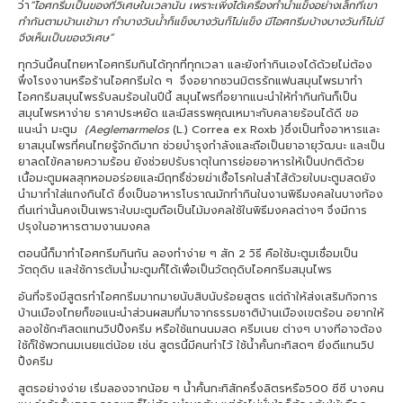
ว่า
“ไอศกรีมเป็นของที่วิเศษในเวลานั้น เพราะเพิ่งได้เครื่องทำน้ำแข็งอย่างเล็กที่เขา
ทำกันตามบ้านเข้ามา ทำบางวันน้ำก็แข็งบางวันก็ไม่แข็ง มีไอศกรีมบ้างบางวันก็ไม่มี
จึงเห็นเป็นของวิเศษ”
ทุกวันนี้คนไทยหาไอศกรีมกินได้ทุกที่ทุกเวลา และยังทำกินเองได้ด้วยไม่ต้อง
พึ่งโรงงานหรือร้านไอศกรีมใด ๆ จึงอยากชวนมิตรรักแฟนสมุนไพรมาทำ
ไอศกรีมสมุนไพรรับลมร้อนในปีนี้ สมุนไพรที่อยากแนะนำให้ทำกินกันก็เป็น
สมุนไพรหาง่าย ราคาประหยัด และมีสรรพคุณเหมาะกับคลายร้อนได้ดี ขอ
แนะนำ มะตูม
(
Aeglemarmelos
(L.) Correa ex Roxb )ซึ่งเป็นทั้งอาหารและ
ยาสมุนไพรที่คนไทยรู้จักดีมาก ช่วยบำรุงกำลังและถือเป็นยาอายุวัฒนะ และเป็น
ยาลดไข้คลายความร้อน ยังช่วยปรับธาตุในการย่อยอาหารให้เป็นปกติด้วย
เนื้อมะตูมผลสุกหอมอร่อยและมีฤทธิ์ช่วยฆ่าเชื้อโรคในสำไส้ด้วยใบมะตูมสดยัง
นำมาทำใส่แกงกินได้ ซึ่งเป็นอาหารโบราณมักทำกินในงานพิธีมงคลในบางท้อง
ถิ่นเท่านั้นคงเป็นเพราะใบมะตูมถือเป็นไม้มงคลใช้ในพิธีมงคลต่างๆ จึงมีการ
ปรุงในอาหารตามงานมงคล
ตอนนี้ก็มาทำไอศกรีมกินกัน ลองทำง่าย ๆ สัก 2 วิธี คือใช้มะตูมเชื่อมเป็น
วัตถุดิบ และใช้การต้มน้ำมะตูมก็ได้เพื่อเป็นวัตถุดิบไอศกรีมสมุนไพร
อันที่จริงมีสูตรทำไอศกรีมมากมายนับสิบนับร้อยสูตร แต่ถ้าให้ส่งเสริมกิจการ
บ้านเมืองไทยก็ขอแนะนำส่วนผสมที่มาจากธรรมชาติบ้านเมืองเขตร้อน อยากให้
ลองใช้กะทิสดแทนวิปปิ้งครีม หรือใช้แทนนมสด ครีมเนย ต่างๆ บางทีอาจต้อง
ใช้ก็ใช้พวกนมเนยแต่น้อย เช่น สูตรนี้มีคนทำไว้ ใช้น้ำคั้นกะทิสดๆ ยิ่งดีแทนวิป
ปิ้งครีม
สูตรอย่างง่าย เริ่มลองจากน้อย ๆ น้ำคั้นกะทิสักครึ่งลิตรหรือ500 ซีซี บางคน