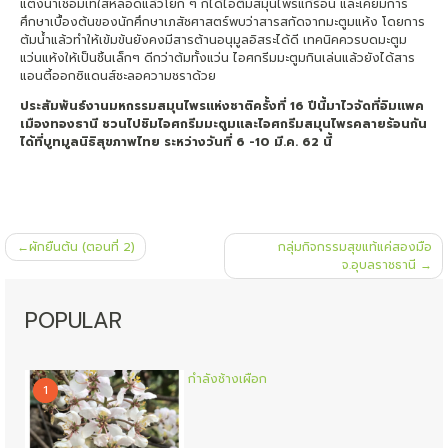
แต่งน้ำเชื่อมเทใส่หลอดแล้วโยก ๆ ก็ได้ไอติมสมุนไพรแก้ร้อน และเคยมีการ
ศึกษาเบื้องต้นของนักศึกษาเภสัชศาสตร์พบว่าสารสกัดจากมะตูมแห้ง โดยการ
ต้มน้ำแล้วทำให้เข้มข้นยังคงมีสารต้านอนุมูลอิสระได้ดี เทคนิคควรบดมะตูม
แว่นแห้งให้เป็นชิ้นเล็กๆ ดีกว่าต้มทั้งแว่น ไอศกรีมมะตูมกินเล่นแล้วยังได้สาร
แอนตี้ออกซิแดนส์ชะลอความชราด้วย
ประสัมพันธ์งานมหกรรมสมุนไพรแห่งชาติครั้งที่
16 ปีนี้มาไวจัดที่อิมแพค
เมืองทองธานี ชวนไปชิมไอศกรีมมะตูมและไอศกรีมสมุนไพรคลายร้อนกัน
ได้ที่บูทมูลนิธิสุขภาพไทย ระหว่างวันที่ 6 -10 มี.ค. 62 นี้
แนะแนว
ผักยืนต้น (ตอนที่ 2)
กลุ่มกิจกรรมสุขแท้แค่สองมือ
เรื่อง
จ.อุบลราชธานี
POPULAR
กำลังช้างเผือก
1