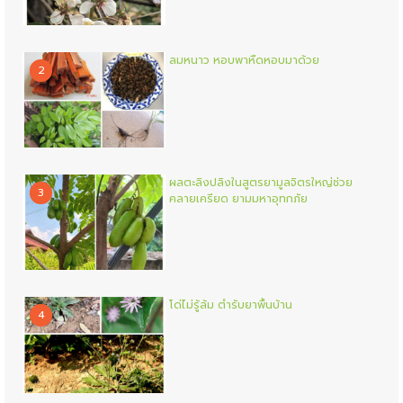
ลมหนาว หอบพาหืดหอบมาด้วย
2
ผลตะลิงปลิงในสูตรยามูลจิตรใหญ่ช่วย
3
คลายเครียด ยามมหาอุทกภัย
โด่ไม่รู้ล้ม ตำรับยาพื้นบ้าน
4