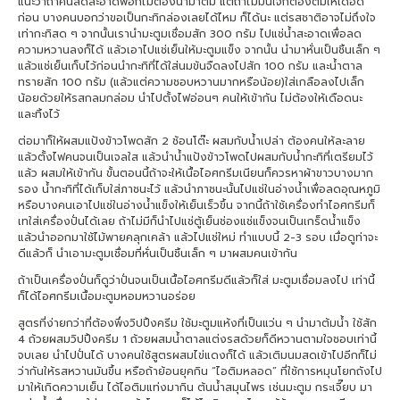
แนะว่าถ้าคั้นสดสะอาดพอก็ไม่ต้องนำมาต้ม แต่ถ้าไม่มั่นใจก็ต้องต้มให้เดือด
ก่อน บางคนบอกว่าขอเป็นกะทิกล่องเลยได้ไหม ก็ได้นะ แต่รสชาติอาจไม่ถึงใจ
เท่ากะทิสด ๆ จากนั้นเรานำมะตูมเชื่อมสัก 300 กรัม ไปแช่น้ำสะอาดเพื่อลด
ความหวานลงก็ได้ แล้วเอาไปแช่เย็นให้มะตูมแข็ง จากนั้น นำมาหั่นเป็นชิ้นเล็ก ๆ
แล้วแช่เย็นเก็บไว้ก่อนนำกะทิที่ได้ใส่นมข้นจืดลงไปสัก 100 กรัม และน้ำตาล
ทรายสัก 100 กรัม (แล้วแต่ความชอบหวานมากหรือน้อย)ใส่เกลือลงไปเล็ก
น้อยด้วยให้รสกลมกล่อม นำไปตั้งไฟอ่อนๆ คนให้เข้ากัน ไม่ต้องให้เดือดนะ
และทิ้งไว้
ต่อมาก็ให้ผสมแป้งข้าวโพดสัก 2 ช้อนโต๊ะ ผสมกับน้ำเปล่า ต้องคนให้ละลาย
แล้วตั้งไฟคนจนเป็นเจลใส แล้วนำน้ำแป้งข้าวโพดไปผสมกับน้ำกะทิที่เตรียมไว้
แล้ว ผสมให้เข้ากัน ขั้นตอนนี้ถ้าจะให้เนื้อไอศกรีมเนียนก็ควรหาผ้าขาวบางมาก
รอง น้ำกะทิที่ได้เก็บใส่ภาชนะไว้ แล้วนำภาชนะนั้นไปแช่ในอ่างน้ำเพื่อลดอุณหภูมิ
หรือบางคนเอาไปแช่ในอ่างน้ำแข็งให้เย็นเร็วขึ้น จากนี้ถ้าใช้เครื่องทำไอศกรีมก็
เทใส่เครื่องปั่นได้เลย ถ้าไม่มีก็นำไปแช่ตู้เย็นช่องแช่แข็งจนเป็นเกร็ดน้ำแข็ง
แล้วนำออกมาใช้ไม้พายคลุกเคล้า แล้วไปแช่ใหม่ ทำแบบนี้ 2-3 รอบ เมื่อดูท่าจะ
ดีแล้วก็ นำเอามะตูมเชื่อมที่หั่นเป็นชิ้นเล็ก ๆ มาผสมคนเข้ากัน
ถ้าเป็นเครื่องปั่นก็ดูว่าปั่นจนเป็นเนื้อไอศกรีมดีแล้วก็ใส่ มะตูมเชื่อมลงไป เท่านี้
ก็ได้ไอศกรีมเนื้อมะตูมหอมหวานอร่อย
สูตรที่ง่ายกว่าที่ต้องพึ่งวิปปิ้งครีม ใช้มะตูมแห้งที่เป็นแว่น ๆ นำมาต้มน้ำ ใช้สัก
4 ถ้วยผสมวิปปิ้งครีม 1 ถ้วยผสมน้ำตาลแต่งรสด้วยก็ดีหวานตามใจชอบเท่านี้
จบเลย นำไปปั่นได้ บางคนใช้สูตรผสมไข่แดงก็ได้ แล้วเติมนมสดเข้าไปอีกก็ไม่
ว่ากันให้รสหวานมันขึ้น หรือถ้าย้อนยุคกิน “ไอติมหลอด” ที่ใช้การหมุนโยกถังไป
มาให้เกิดความเย็น ได้ไอติมแท่งมากิน ต้นน้ำสมุนไพร เช่นมะตูม กระเจี๊ยบ มา