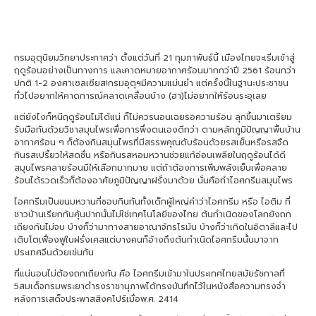
กรมอุตุนิยมวิทยาประกาศว่า ตั้งแต่วันที่ 21 กุมภาพันธ์นี้ เมืองไทยจะเริ่มเข้าสู่
ฤดูร้อนอย่างเป็นทางการ และคาดหมายอากาศร้อนมากกว่าปี 2561 ร้อนกว่า
ปกติ 1-2 องศาเซลเซียส!กรมอุตุฯมีความแม่นยำ แต่ครั้งนี้ในฐานะประชาชน
ทั่วไปอยากให้คาดการณ์คลาดเคลื่อนบ้าง (ฮา)ไม่อยากให้ร้อนระอุเลย
แต่ยังไงก็หนีฤดูร้อนไม่ได้แน่ ก็ไม่ควรนอนเฉยรอความร้อน ลุกขึ้นมาเตรียม
รับมือกันด้วยวิชาสมุนไพรเพื่อการพึ่งตนเองดีกว่า ตามหลักภูมิปัญญาพื้นบ้าน
อากาศร้อน ๆ ก็ต้องกินสมุนไพรที่มีสรรพคุณดับร้อนด้วยรสเย็นหรือรสจืด
กินรสเปรี้ยวให้สดชื่น หรือกินรสหอมหวานช่วยแก้อ่อนเพลียในฤดูร้อนได้ดี
สมุนไพรคลายร้อนมีให้เลือกมากมาย แต่ถ้าต้องการเพิ่มพลังเย็นเพื่อคลาย
ร้อนได้รวดเร็วก็ต้องอาศัยภูมิปัญญาฝรั่งมาด้วย นั่นคือทำไอศกรีมสมุนไพร
ไอศกรีมเป็นขนมหวานที่ชอบกินกันทั้งเด็กผู้ใหญ่คำว่าไอศกรีม หรือ ไอติม ที่
ชาวบ้านเรียกกันคุ้นปากนั้นไม่ใช่เทคโนโลยีของไทย ต้นกำเนิดของโลกยังถก
เถียงกันไม่จบ บ้างก็ว่ามาทางสายอาณาจักรโรมัน บ้างก็ว่าเกิดในอิตาลีและไป
เติบโตเฟื่องฟูในฝรั่งเศสแต่บางคนก็อ้างถึงต้นกำเนิดไอศกรีมนั้นมาจาก
ประเทศจีนด้วยเช่นกัน
ที่แน่นอนไม่ต้องถกเถียงกัน คือ ไอศกรีมเข้ามาในประเทศไทยสมัยรัชกาลที่
5สมเด็จกรมพระยาดำรงราชานุภาพได้ทรงบันทึกไว้ในหนังสือความทรงจำ
หลังการเสด็จประพาสสิงคโปร์เมื่อพ.ศ. 2414