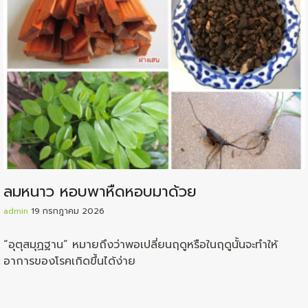
ลมหนาว หอบพาหืดหอบมาด้วย
admin
19 กรกฎาคม 2026
“อุตุสมุฏฐาน” หมายถึงว่าพอเปลี่ยนฤดูหรือในฤดูนั้นจะทำให้
อาการของโรคเกิดขึ้นได้ง่าย