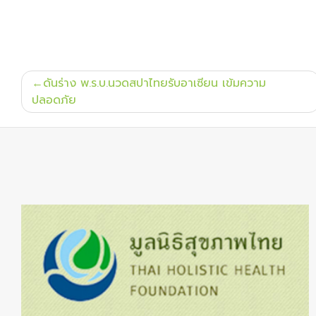
แนะแนว
ดันร่าง พ.ร.บ.นวดสปาไทยรับอาเซียน เข้มความ
เรื่อง
ปลอดภัย