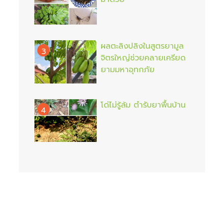
ผลตะลิงปลิงในสูตรยามูล
3
จิตรใหญ่ช่วยคลายเครียด
ยามมหาอุทกภัย
โด่ไม่รู้ล้ม ตำรับยาพื้นบ้าน
4