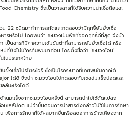
ร็จเป็นครั้งแรกของโลก หลังจากใช้เวลาศึกษาค้นคว้านานกว่า
ood Chemistry ซึ่งเป็นวารสารที่ได้รับความน่าเชื่อถือและ
วน 22 ชนิดมาทำการสกัดและทดสอบว่ามีฤทธิ์ยับยั้งเชื้อ
อาหารหรือไม่ โดยพบว่า ชะมวงเป็นพืชที่ออกฤทธิ์ดีที่สุด จึงนำ
ป็นสารที่มีค่าความเข้มข้นต่ำที่สามารถยับยั้งเชื้อได้ หรือ
่ที่ยังไม่มีใครค้นพบมาก่อน โดยตั้งชื่อว่า ‘ชะมวงโอน’
ึ้นในประเทศไทย
บยั้งเชื้อโปรโตรซัวร์ ซึ่งเป็นโรคระบาดที่เคยพบในภาคใต้
jor ได้ดี จึงนำ ชะมวงโอนไปทดสอบกับเซลล์มะเร็งปอดและ
ลล์มะเร็งได้ดี
ิ์ต้านมะเร็งจากชะมวงโอนครั้งนี้ สามารถนำไปใช้ดัดแปลง
ต่อเซลล์ปกติ แม้ว่าขั้นตอนการนำสารดังกล่าวไปใช้ในการรักษา
อน เพื่อการรักษาที่ได้ผลมากขึ้นหรือลดอาการข้างเคียงจาก