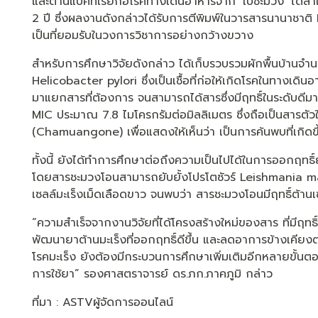
และต้านแบคทีเรียก่อโรคทางเดินอาหารจาก ‘ใบชะมวง’ ได้สำเ
2 ปี ซึ่งผลงานดังกล่าวได้รับการตีพิมพ์ในวารสารนานาชาติ F
เป็นที่ยอมรับในวงการวิชาการอย่างกว้างขวาง
สำหรับการศึกษาวิจัยดังกล่าว ได้เก็บรวบรวมผักพื้นบ้านจำน
Helicobacter pylori ซึ่งเป็นเชื้อที่ก่อให้เกิดโรคในทางเดิน
มาแยกสารที่ต้องการ จนสามารถได้สารซึ่งมีฤทธิ์ในระดับดีมาก เ
MIC ประมาณ 7.8 ไมโครกรัมต่อมิลลิเมตร ซึ่งถือเป็นสารตัวใหม
(Chamuangone) เพื่อแสดงให้เห็นว่า เป็นการค้นพบที่เกิดข
ทั้งนี้ ยังได้ทำการศึกษาต่อถึงความเป็นไปได้ในการออกฤทธิ์ยั
โดยสารชะมวงโอนสามารถยับยั้งโปรโตซัวร์ Leishmania ma
เซลล์มะเร็งเม็ดเลือดขาว จนพบว่า สารชะมวงโอนมีฤทธิ์ต้านเซ
“ความสำเร็จจากงานวิจัยที่ได้โครงสร้างใหม่ของสาร ที่มีฤทธ
พัฒนายาต้านมะเร็งที่ออกฤทธิ์ดีขึ้น และลดอาการข้างเคียง
โรคมะเร็ง ยังต้องมีกระบวนการศึกษาเพิ่มเติมอีกหลายขั้นต
การใช้ยา” รองศาสตราจารย์ ดร.ภก.ภาคภูมิ กล่าว
ที่มา : ASTVผู้จัดการออนไลน์