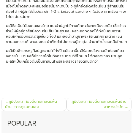
แบบนี้มากเกินไป ก็จะส่งผลแสลงกับโรคลมจุกเสียดแน่น หรือจากประสบการณ์
เมื่อดื่มน้ำดอกมะลิหอมอร่อยนี้มากเกินไป จะรู้สึกอึดอัดหรือเอียน รู้สึกแน่นใน
ท้องได้ ให้รู้จักใช้ดื่มวันละสัก 1-2 แก้วช่วงเช้าและบ่าย ๆ ในวันอากาศร้อน ๆ จะ
ได้ประโยชน์มาก
มะลิถือเป็นไม้มงคลของไทย แนะนำปลูกไว้ทางทิศตะวันตกเฉียงเหนือ เชื่อว่าจะ
ช่วยให้ผู้อยู่อาศัยมีความร่มเย็นเป็นสุข และมะลิจะออกดอกได้ทั้งปีมอบความ
หอมให้ครอบครัวได้สุขชื่นใจทั้งปี และยังนำมาบูชาพระ ใช้ในเทศกาลต่าง เช่น
งานสงกรานต์ งานมงคล นำติดตัวไปเคารพผู้อาวุโส นำมาทำน้ำอบกลิ่นไทย ๆ
มะลิเป็นพืชเศรษฐกิจปลูกขายได้ทั้งปี แม้เวลานี้มะลิร้อยคล้องคอนักท่องเที่ยว
จะหายไป แต่มะลิก็ยังขายได้ในกิจกรรมตามวิถีไทย ๆ ได้ตลอดเวลา มาปลูก
มะลิให้เป็นเครื่องดื่มเป็นยาสมุนไพรและสร้างรายได้กันดีกว่า
แนะแนว
ภูมิปัญญาท้องถิ่นกับเกษตรพื้น
ภูมิปัญญาท้องถิ่นกับเกษตรพื้นบ้าน :
เรื่อง
บ้าน : การดูแลตนเอง
อาหารบำบัด
POPULAR