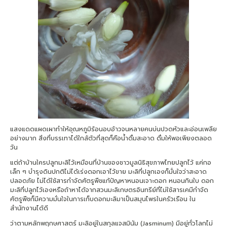
แสงแดดแผดเผาทำให้อุณหภูมิร้อนอบอ้าวจนหลายคนบ่นปวดหัวและอ่อนเพลีย
อย่างมาก สิ่งที่บรรเทาได้ใกล้ตัวที่สุดก็คือน้ำดื่มสะอาด ดื่มให้พอเพียงตลอด
วัน
แต่ถ้าบ้านใครปลูกมะลิไว้เหมือนที่บ้านของชาวมูลนิธิสุขภาพไทยปลูกไว้ แค่กอ
เล็ก ๆ บำรุงดินปกติไม่ได้เร่งดอกเอาไว้ขาย มะลิที่ปลูกเองก็มั่นใจว่าสะอาด
ปลอดภัย ไม่ได้ใช้สารกำจัดศัตรูพืชแก้ปัญหาหนอนเจาะดอก หนอนกินใบ ดอก
มะลิที่ปลูกไว้เองหรือถ้าหาได้จากสวนมะลิเกษตรอินทรีย์ที่ไม่ใช้สารเคมีกำจัด
ศัตรูพืชก็มีความมั่นใจในการเก็บดอกมะลิมาเป็นสมุนไพรในครัวเรือน ใน
สำนักงานได้ดี
ว่าตามหลักพฤกษศาสตร์ มะลิอยู่ในสกุลแจสมินัม (Jasminum) มีอยู่ทั่วโลกไม่