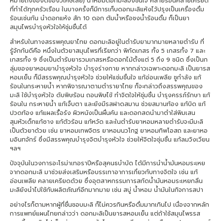
หมายถึงของดีของวิเศษเลย) น้ำหอมดอกมะลิจึงชื่นใจ คลายร้อนคลายเครียด
ที่ทำได้ทุกครัวเรือน ในบางครั้งก็มีการเก็บดอกมะลิแห้งไว้ปรุงเป็นเครื่องดื่ม
ร้อนเช่นกัน นำดอกแห้ง สัก 10 ดอก ต้มน้ำหรือชงน้ำร้อนดื่ม ก็เป็นยา
สมุนไพรบำรุงหัวใจให้ชุ่มชื่นได้
สำหรับในทางสรรพคุณยาไทย ดอกมะลิอยู่ในตำรับยามากมายหลายตำรับ ที่
รู้จักกันดีคือ หนึ่งในตัวยาสมุนไพรที่เรียกว่า พิกัดเกสร ทั้ง 5 เกสรทั้ง 7 และ
เกสรทั้ง 9 ซึ่งเป็นตำรับยารวมเกสรหรือดอกไม้ตั้งแต่ 5 ถึง 9 ชนิด ซึ่งเป็นก
ลุ่มของยาหอมยาบำรุงหัวใจ บำรุงร่างกาย หากกล่าวเฉพาะดอกมะลิ เป็นยารส
หอมเย็น ก็มีสรรพคุณบำรุงหัวใจ ช่วยให้แช่มชื่นใจ แก้อ่อนเพลีย ชูกำลัง แก้
ร้อนในกระหายน้ำ หากพิจารณาตามตำรายาไทย ก็จะกล่าวถึงสรรพคุณของ
มะลิ ใช้บำรุงหัวใจ ดับพิษร้อน ถอนพิษไข้ ทำจิตใจให้ชุ่มชื่น บำรุงครรภ์รักษา แก้
ร้อนใน กระหายน้ำ แก้เจ็บตา และยังมีรสฝาดสมาน ช่วยสมานท้อง แก้บิด แก้
ปวดท้อง แก้แผลเรื้อรัง ผิวหนังเป็นผื่นคัน และดอกสดนำมาตำใส่พิมเสน
สุมหัวเด็กแก้ซาง แก้ตัวร้อน แก้หวัด และในตำรับยาหอมหลายตำรับจะมีมะลิ
เป็นตัวยาด้วย เช่น ยาหอมเทพจิตร ยาหอมนวโกฐ ยาหอมทิพโอสถ และยาหอ
มอินทจักร์ ซึ่งมีสรรพคุณบำรุงจิตบำรุงหัวใจ ช่วยให้จิตใจชุ่มชื่น แก้ลมวิงเวียน
ฯลฯ
ปัจจุบันในวงการอะโรม่าเทอราปีหรือสุคนธบำบัด ได้มีการนำน้ำมันหอมระเหย
จากดอกมะลิ มาช่วยส่งเสริมหรือบรรเทาอาการเกี่ยวกับทางจิตใจ เช่น แก้
อ่อนเพลีย คลายเครียดด้วย ซึ่งอุตสาหกรรมการสกัดน้ำมันหอมระเหยกลิ่น
มะลิยังนำไปใช้กับผลิตภัณฑ์อีกมากมาย เช่น สบู่ น้ำหอม น้ำมันในกิจการสปา
อย่างไรก็ตามหากผู้ที่ชื่นชอบมะลิ ก็ไม่ควรกินหรือดื่มมากเกินไป เนื่องจากหลัก
การแพทย์แผนไทยกล่าวว่า ดอกมะลิเป็นยารสหอมเย็น แต่ถ้าใช้สมุนไพรรส