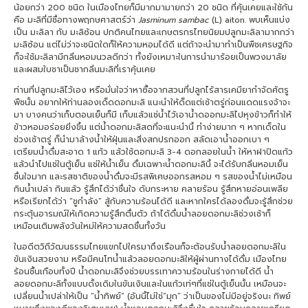
น้อยกว่า 200 ชนิด ในเมืองไทยก็มีมากมามายกว่า 20 ชนิด ที่คุ้นเคยและใช้กัน
คือ มะลิที่มีชื่อทางพฤกษศาสตร์ว่า
Jasminum sambac
(L) aiton. พบเห็นแบ่ง
เป็น มะลิลา กับ มะลิซ้อน ปกติคนไทยและเกษตรกรไทยนิยมปลูกมะลิลามากกว่า
มะลิซ้อน แต่ไม่ว่าจะชนิดใดก็ให้ความหอมได้ดี แต่ถ้าจะนำมาทำเป็นพืชเศรษฐกิจ
ก็จะใช้มะลิลามีกลิ่นหอมนวลดีกว่า ทั้งยังเหมาะในการนำมาร้อยเป็นพวงมาลัย
และผสมใบชาเป็นชากลิ่นมะลิที่เราคุ้นเคย
ท่านที่ปลูกมะลิไว้เอง หรือมั่นใจว่าหาซื้อจากสวนที่ปลูกไร้สารเคมียากำจัดศัตรู
พืชนั้น อยากให้ท่านลองเด็ดดอกมะลิ แนะนำให้ด็ดแต่เช้าตรู่ก่อนแดดแรงจ้าจะ
มา บางคนว่าเก็บตอนเย็นก็มี เก็บแล้วแช่น้ำไว้เอาน้ำดออกมะลิไปหุงข้าวก็ทำให้
ข้าวหอมอร่อยยิ่งขึ้น แต่น้ำดอกมะลิสดที่จะแนะนำนี้ ทำง่ายมาก ๆ หากเด็ดใน
ช่วงเช้าตรู่ ก็นำมาล้างน้ำให้ฝุ่นและสิ่งสกปรกออก สลัดเอาน้ำออกเบา ๆ
เตรียมน้ำดื่มสะอาด 1 แก้ว แล้วใช้ดอกมะลิ 3-4 ดอกลอยในน้ำ ให้หาฝาปิดแก้ว
แล้วนำไปแช่ในตู้เย็น แช่ให้น้ำเย็น ดื่มเฉพาะน้ำดอกมะลินี้ จะได้รับกลิ่นหอมเย็น
ชื่นใจมาก และรสชาติของน้ำดื่มจะมีรสพิเศษออกรสหอม ๆ รสของน้ำไม่เหมือน
กินน้ำเปล่า กินแล้ว รู้สึกได้ว่าชื่นใจ ดับกระหาย คลายร้อน รู้สึกหายอ่อนเพลีย
หรือเรียกได้ว่า “ชูกำลัง” สู้กับความร้อนได้ดี และหากใครได้ลองดื่มจะรู้สึกช่วย
กระตุ้นอารมณ์ให้เกิดความรู้สึกตื่นตัว ถ้าได้ดื่มน้ำลอยดอกมะลิช่วงเช้าก็
เหมือนเติมพลังวันใหม่ให้ความสดชื่นทั้งวัน
ในอดีตวิถีวัฒนธรรมไทยแขกไปใครมาถึงเรือนก็จะต้อนรับน้ำลอยดอกมะลิใน
ขันเงินสวยงาม หรือมีคนโทน้ำแล้วลอยดอกมะลิให้ผู้ผ่านทางได้ดื่ม เมืองไทย
ร้อนชื้นเกือบทั้งปี น้ำดอกมะลิจึงช่วยบรรเทาความร้อนในร่างกายได้ดี น้ำ
ลอยดอกมะลิทั้งแบบดั้งเดิมในขันเงินและในแก้วเท่ๆที่แช่ในตู้เย็นนั้น เหมือนจะ
เปลี่ยนน้ำเปล่าให้เป็น “น้ำทิพย์” (อันนี้ไม่ใช่”มุก” ว่าเป็นของไม่มีอยู่จริงนะ ทิพย์