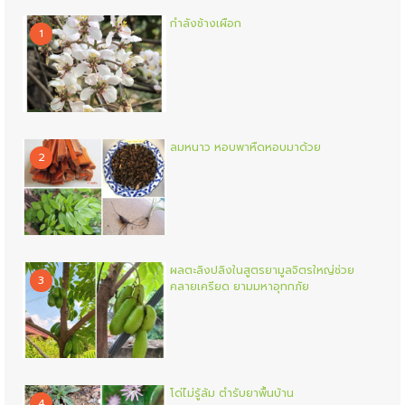
กำลังช้างเผือก
1
ลมหนาว หอบพาหืดหอบมาด้วย
2
ผลตะลิงปลิงในสูตรยามูลจิตรใหญ่ช่วย
3
คลายเครียด ยามมหาอุทกภัย
โด่ไม่รู้ล้ม ตำรับยาพื้นบ้าน
4