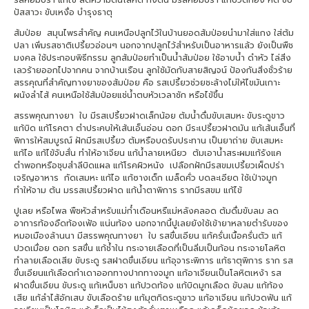
ปัสสาวะ ขับเหงื่อ บำรุงธาตุ
ส้มป่อย สมุนไพรสำคัญ คนเหนือปลูกไว้ในบ้านยอดส้มป่อยนำมาใส่แกง ใส่ต้ม
ปลา เพิ่มรสชาติเปรี้ยวอ่อนๆ นอกจากปลูกไว้สำหรับเป็นอาหารแล้ว ยังเป็นพืช
มงคล ใช้ประกอบพิธีกรรม ลูกส้มป่อยทำเป็นน้ำส้มป่อย ใช้อาบน้ำ ดำหัว ไล่สิ่ง
เลวร้ายออกไปจากคน จากบ้านเรือน ลูกใช้มัดกับสายสิญจน์ ป้องกันสิ่งชั่วร้าย
สรรคุณที่สำคัญทางยาของส้มป่อย คือ รสเปรี้ยวช่วยชะล้างไม่ให้ไขมันเกาะ
ผนังลำไส้ คนเหนือใช้ส้มป่อยแช่น้ำตบหัวเวลาชัก หรือไข้ขึ้น
สรรพคุณทางยา ใบ มีรสเปรี้ยวฝาดเล็กน้อย ต้มน้ำดื่มขับเสมหะ ขับระดูขาว
แก้บิด แก้โรคตา ตำประคบให้เส้นเอ็นอ่อน ดอก มีระเปรี้ยวฝาดมัน แก้เส้นเอ็นที่
พิการให้สมบูรณ์ ฝักมีรสเปรี้ยว ต้มหรือบดรับประทาน เป็นยาถ่าย ขับเสมหะ
แก้ไอ แก้ไข้จับสั่น ทำให้อาเจียน แก้น้ำลายเหนียว ต้มเอาน้ำสระผมแก้รังแค
ตำพอกหรือชุบสำลีบิดแผล แก้โรคผิวหนัง เปลือกฝักมีรสขมเปรี้ยวเผ็ดปร่า
เจริญอาหาร กัดเสมหะ แก้ไอ แก้ซางเด็ก เมล็ดคั่ว บดละเอียด ใช้เป่าจมูก
ทำให้จาม ต้น มรรสเปรี้ยวฝาด แก้น้ำตาพิการ รากมีรสขม แก้ไข้
ปูเลย หรือไพล พืชหัวสำหรับแม่ก๋ำเดือนหรืแม่หลังคลอด ต้มดื่มขับลม ลด
อาการท้องอืดท้องเฟ้อ แน่นท้อง นอกจากนี้ปูเลยยังใช้เข้ายาหลายตำรับของ
หมอเมืองล้านนา มีสรรพคุณทางยา ใบ รสขื่นเอียน แก้ครั่นเนื้อครั่นตัว แก้
ปวดเมื่อย ดอก รสขื่น แก้ช้ำใน กระจายเลือดที่เป็นลิ่มเป็นก้อน กระจายโลหิต
ทำลายเลือดเสีย ขับระดู รสฝาดขื่นเอียน แก้อุจาระพิการ แก้ธาตุพิการ ราก รส
ขื่นเอียนแก้เลือดกำเดาออกทางปากทางจมูก แก้อาเจียนเป็นโลหิตเหง้า รส
ฝาดขื่นเอียน ขับระดู แก้เหน็บชา แก้ปวดท้อง แก้บิดมูกเลือด ขับลม แก้ท้อง
เสีย แก้ลำไส้อักเสบ ขับเลือดร้าย แก้มุตกิดระดูขาว แก้อาเจียน แก้ปวดฟัน แก้