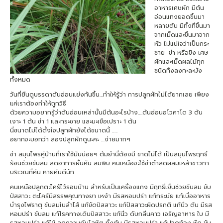
อาหารเศษผัก มีต้น
อ่อนแทงยอดขึ้นมา
หลายต้น มีทั้งที่ขึ้นมา
จากเม็ดและขึ้นมาจาก
หัว ไม่แน่ใจว่าเป็นกระ
ชาย ข่า หรือขิง เศษ
ผักและเม็ดผลไม้ทุก
ชนิดทิ้งลงกะละมัง
ทั้งหมด
วันที่ยืนดูบรรดาต้นอ่อนแย่งกันขึ้น…ทำให้รู้ว่า การปลูกผักไม่ได้ยากเลย เพียง
แค่เราต้องทำให้ถูกวิธี
ด้วยความอยากรู้ว่าต้นอ่อนเหล่านั้นมีต้นอะไรบ้าง….ต้นอ่อนอโวคาโด 3 ต้น
เงาะ 1 ต้น ข่า 1 และกระชาย และมะเขือเปราะ 1 ต้น
นี่ขนาดไม่ได้ตั้งใจปลูกผักยังได้ขนาดนี้ …..
อยากจะบอกว่า ลองปลูกผักดูนะคะ …ง่ายมากๆ
ข่า สมุนไพรคู่บ้านที่เราใช้มันบ่อยๆ ต้มยำนี่ต้องมี ขาดไม่ได้ เป็นสมุนไพรฤทธิ์
ร้อนช่วยขับลม ลดอาการผื่นคัน ลมพิษ คนเหนือจะใช้ข่าตำสดผสมเหล้าขาวทา
บริเวณที่คัน หายคันดีนัก
คนเหนือปลูกตะไคร้ไว้รอบบ้าน สำหรับเป็นเครื่องแกง มีฤทธิ์เย็นช่วยขับลม ขับ
ปัสสาวะ ตะไคร้มีสรรพคุณทางยา เหง้า มีรสหอมปร่า แก้กระษัย แก้เบื่ออาหาร
บำรุงไฟธาตุ ขับลมในลำไส้ แก้ขัดปัสสาวะ แก้ปัสสาวะผิดปรกติ แก้นิ่ว ต้น มีรส
หอมปร่า ขับลม แก้โรคทางเดินปัสสาวะ แก้นิ่ว ดับกลิ่นคาว เจริญอาหาร ใบ มี
รสหอมปร่า แก้ไข้ ลดความดันโลหิต ทั้งต้น มีรสหอมปร่า แก้ปวดท้อง หืด ขับ