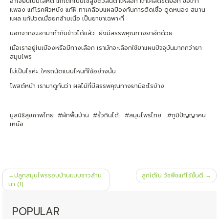
อาเจียนเป็นโลหิต แก้เด็กเป็นไข้สูงตัวลั่นตาเหลือก แก้เคล็ดขัดยอก ข้อเท้า
แพลง แก้โรคผิวหนัง แก้ฝี ทาเคลือบแผลป้องกันการติดเชื้อ ดูดหนอง สมาน
แผล แก้ปวดเมื่อยกล้ามเนื้อ เป็นยาชาเฉพาะที่
นอกจากจะเอามาทำกับข้าวได้แล้ว ยังมีสรรพคุณทางยาอีกด้วย
เมื่อเราอยู่ในเมืองหรือมีทางเลือก เรามักจะเลือกใช้ยาแผนปัจจุบันมากกว่ายา
สมุนไพร
ไม่เป็นไรค่ะ…ใครถนัดแบบไหนก็ใช้อย่างนั้น
โพสต์หน้า เรามาดูกันว่า ผลไม้ที่มีสรรพคุณทางยามีอะไรบ้าง
มูลนิธิสุขภาพไทย #ผักพื้นบ้าน #รั้วกินได้ #สมุนไพรไทย #ภูมิปัญญาคน
เหนือ
แนะแนว
ปลูกสมุนไพรรอบบ้านแบบชาวล้าน
ลูกใต้ใบ วัชพืชแก้ไข้ชั้นดี
เรื่อง
นา (1)
POPULAR