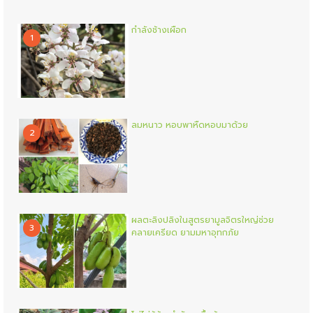
กำลังช้างเผือก
1
ลมหนาว หอบพาหืดหอบมาด้วย
2
ผลตะลิงปลิงในสูตรยามูลจิตรใหญ่ช่วย
3
คลายเครียด ยามมหาอุทกภัย