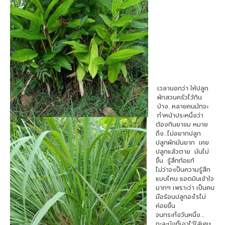
เวลาบอกว่า ให้ปลูก
ผักสวนครัวไว้กิน
บ้าง…หลายคนมักจะ
ทำหน้าประหนึ่งว่า
ต้องกินยาขม หมาย
ถึง…ไม่อยากปลูก
ปลูกผักมันยาก เคย
ปลูกแล้วตาย มันไม่
ขึ้น รู้สึกท้อแท้
ไม่ว่าจะเป็นความรู้สึก
แบบไหน แอดมินเข้าใจ
มากๆ เพราะว่า เป็นคน
มือร้อนปลูกอะไรไม่
ค่อยขึ้น
จนกระทั่งวันหนึ่ง…
กะละมังที่เอาไว้ใส่เศษ