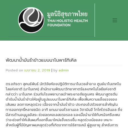
Skip
to
content
พัฒนาน้ำมันรำข้าวแบบนาโนพาร์ทิเคิล
Posted on
เมษายน 2, 2019
|
by
admin
ดร.อภิรดา สุคนธ์พันธ์ นักวิจัยห้องปฎิบัติการนาโนเวชสำอาง ศูนย์นาโนเทคโน
โลแห่งชาติ (นาโนเทค) สำนักงานพัฒนาวิทยาศาตร์และเทคโนโลยีแห่งชาติ
กล่าวว่า นาโนเทค ร่วมกับโรงพยาบาลเจ้าพระยาอภัยภูเบศร พัฒนาสูตรต้น
ตำรับน้ำมันรำข้าวให้อยู่ในรูปแบบนาโนพาร์ทิเคิล เพื่อเพิ่มความแข็งแรงของ
เส้นผม ลดการหลุดร่วง เนื่องจากน้ำมันรำข้าว ประกอบไปด้วยสารสำคัญใน
การออกฤทธิ์หลายชนิด อาทิ แกมมาออไรซานอล วิตามินอี โทโคไตรอีนอล ซึ่ง
มีสารต้านอนุมูลอิสระ ช่วยลดคอเลสเตอรอล และเมื่อนำมาใช้กับหนังศรีษะพบ
ว่าจะช่วยทำให้เส้นผมที่งอกขึ้นมาใหม่แข็งแรงขึ้น หลุดร่วงน้อยลง เหมาะ
สำหรับผู้ที่มีปัญหาผมหลุดร่วงที่เกิดจากการใช้สารเคมี ผู้สูงอายุ สำหรับการ