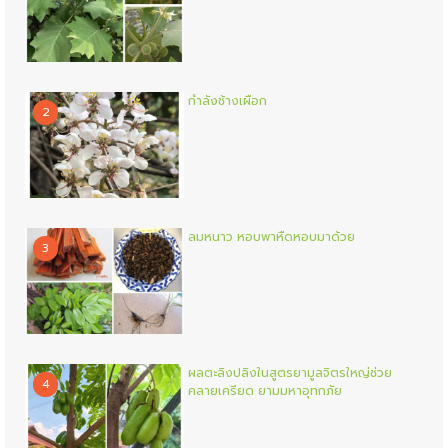
กำลังช้างเผือก
2
ลมหนาว หอบพาหืดหอบมาด้วย
3
ผลตะลิงปลิงในสูตรยามูลจิตรใหญ่ช่วย
4
คลายเครียด ยามมหาอุทกภัย