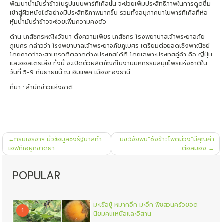
พัฒนาน้ำมันรำข้าวในรูปแบบพาร์ทิเคิลนั้น จะช่วยเพิ่มประสิทธิภาพในการดูดซึม
เข้าสู่ผิวหนังได้อย่างมีประสิทธิภาพมากขึ้น รวมทั้งอนุภาคนาโนพาร์ทิเคิลที่ห่อ
หุ้มน้ำมันรำข้าวจะช่วยเพิ่มความคงตัว
ด้าน เภสัชกรหญิงวัจนา ตั้งความเพียร เภสัชกร โรงพยาบาลเจ้าพระยาอภัย
ภูเบศร กล่าวว่า โรงพยาบาลเจ้าพระยาอภัยภูเบศร เตรียมต่อยอดเชิงพาณิชย์
โดยคาดว่าจะสามารถตีตลาดต่างประเทศได้ดี โดยเฉพาะประเทศคู่ค้า คือ ญี่ปุ่น
และออสเตรเลีย ทั้งนี้ จะเปิดตัวผลิตภัณฑ์ในงานมหกรรมสมุนไพรแห่งชาติใน
วันที่ 5-9 กันยายนนี้ ณ อิมแพค เมืองทองธานี
ที่มา : สำนักข่าวแห่งชาติ
แนะแนว
กรมเจรจาฯ มั่วข้อมูลชงรัฐบาลทำ
มข.วิจัยพบ“ซังข้าวโพดม่วง”มีคุณค่า
เรื่อง
เอฟทีเอผูกขาดยา
ต่อสมอง
POPULAR
มะเขือปู่ หมากอึก มะอึก พืชสวนครัวยอด
1
นิยมคนเหนือและอีสาน