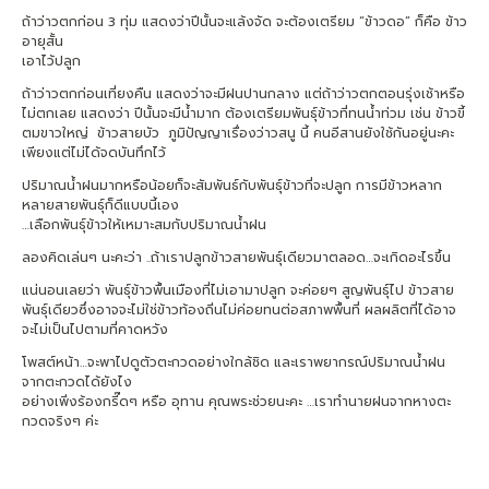
ถ้าว่าวตกก่อน 3 ทุ่ม แสดงว่าปีนั้นจะแล้งจัด จะต้องเตรียม “ข้าวดอ” ก็คือ ข้าว
อายุสั้น
เอาไว้ปลูก
ถ้าว่าวตกก่อนเที่ยงคืน แสดงว่าจะมีฝนปานกลาง แต่ถ้าว่าวตกตอนรุ่งเช้าหรือ
ไม่ตกเลย แสดงว่า ปีนั้นจะมีน้ำมาก ต้องเตรียมพันธุ์ข้าวที่ทนน้ำท่วม เช่น ข้าวขี้
ตมขาวใหญ่ ข้าวสายบัว ภูมิปัญญาเรื่องว่าวสนู นี้ คนอีสานยังใช้กันอยู่นะคะ
เพียงแต่ไม่ได้จดบันทึกไว้
ปริมาณน้ำฝนมากหรือน้อยก็จะสัมพันธ์กับพันธุ์ข้าวที่จะปลูก การมีข้าวหลาก
หลายสายพันธุ์ก็ดีแบบนี้เอง
…เลือกพันธุ์ข้าวให้เหมาะสมกับปริมาณน้ำฝน
ลองคิดเล่นๆ นะคะว่า ..ถ้าเราปลูกข้าวสายพันธุ์เดียวมาตลอด…จะเกิดอะไรขึ้น
แน่นอนเลยว่า พันธุ์ข้าวพื้นเมืองที่ไม่เอามาปลูก จะค่อยๆ สูญพันธุ์ไป ข้าวสาย
พันธุ์เดียวซึ่งอาจจะไม่ใช่ข้าวท้องถิ่นไม่ค่อยทนต่อสภาพพื้นที่ ผลผลิตที่ได้อาจ
จะไม่เป็นไปตามที่คาดหวัง
โพสต์หน้า…จะพาไปดูตัวตะกวดอย่างใกล้ชิด และเราพยากรณ์ปริมาณน้ำฝน
จากตะกวดได้ยังไง
อย่างเพิ่งร้องกรี๊ดๆ หรือ อุทาน คุณพระช่วยนะคะ …เราทำนายฝนจากหางตะ
กวดจริงๆ ค่ะ