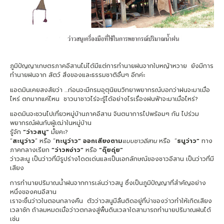
ภูมิปัญญาเกษตรภาคอีสานไม่ได้มีแต่การทำนายฝนจากใบหญ้าหวาย ยังมีการ
ทำนายฝนจาก สัตว์ สิ่งของและธรรมชาติอื่นๆ อีกค่ะ
แอดมินเคยสงสัยว่า …ก่อนจะมีกรมอุตุนิยมวิทยาพยากรณ์บอกว่าฝนจะมาเมื่อ
ไหร่ ตกมากแค่ไหน ชาวนาชาวไร่จะรู้ได้อย่างไรเรื่องฝนฟ้าจะมาเมื่อไหร่?
แอดมินจะชวนไปเที่ยวหมู่บ้านภาคอีสาน จินตนาการไปพร้อมๆ กัน ไปร่วม
พยากรณ์ฝนกับผู้เฒ่าในหมู่บ้าน
รู้จัก
“ว่าวสนู”
มั้ยคะ?
“
สะนูว่าว
” หรือ “
ทะนูว่าว”
ออกเสียงตาม
แบบชาวอีสาน
หรือ “
ธนูว่าว”
ทาง
ภาคกลางเรียก
“ว่าวหง่าว”
หรือ
“ดุ๊ยดุ่ย”
ว่าวสะนู เป็นว่าวที่มีรูปร่างโดดเด่นและเป็นเอกลักษณ์ของชาวอีสาน เป็นว่าวที่มี
เสียง
การทำนายปริมาณน้ำฝนจากการเล่นว่าวสนู ซึ่งเป็นภูมิปัญญาที่สำคัญอย่าง
หนึ่งของคนอีสาน
เราจะขึ้นว่าวในตอนกลางคืน ตัวว่าวสนูมีลิ้นติดอยู่ที่บ่าของว่าวทำให้เกิดเสียง
เวลาชัก ถ้าลมหมดเมื่อว่าวตกลงสู่พื้นดินเวลาใดสามารถทำนายปริมาณฝนได้
เช่น