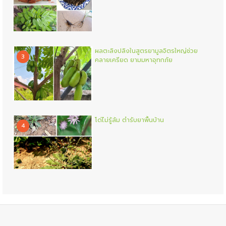
ผลตะลิงปลิงในสูตรยามูลจิตรใหญ่ช่วย
3
คลายเครียด ยามมหาอุทกภัย
โด่ไม่รู้ล้ม ตำรับยาพื้นบ้าน
4