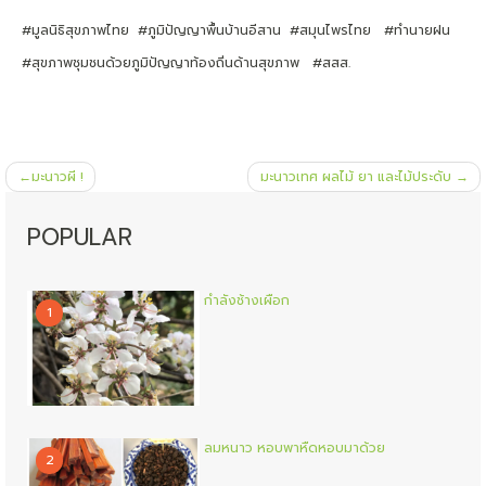
#มูลนิธิสุขภาพไทย #ภูมิปัญญาพื้นบ้านอีสาน #สมุนไพรไทย #ทำนายฝน
#สุขภาพชุมชนด้วยภูมิปัญญาท้องถิ่นด้านสุขภาพ #สสส.
แนะแนว
มะนาวผี !
มะนาวเทศ ผลไม้ ยา และไม้ประดับ
เรื่อง
POPULAR
กำลังช้างเผือก
1
ลมหนาว หอบพาหืดหอบมาด้วย
2