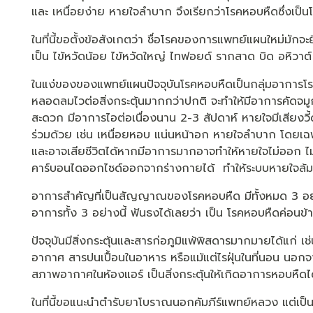
และ เหนื่อยง่าย หายใจลำบาก จึงเรียกว่าโรคหอบหืดซึ่งเป็นโรค
ในที่นี้ขอตั้งข้อสังเกตว่า ชื่อโรคของการแพทย์แผนใหม่มักจ
เป็น ไข้หวัดน้อย ไข้หวัดใหญ่ ไทฟอยด์ รากสาด บิด อหิวาต์ ห
ในแง่ของของแพทย์แผนปัจจุบันโรคหอบหืดเป็นกลุ่มอาการโรคเ
หลอดลมไวต่อสิ่งกระตุ้นมากกว่าปกติ จะทำให้มีอาการคัดจ
สะดวก มีอาการไอต่อเนื่องนาน 2-3 สัปดาห์ หายใจมีเสียงว
ร่วมด้วย เช่น เหนื่อยหอบ แน่นหน้าอก หายใจลำบาก โดยเฉ
และอาจเสียชีวิตได้หากมีอาการมากอาจทำให้หายใจไม่ออก ไม
คาร์บอนไดออกไซด์ออกจากร่างกายได้ ทำให้ระบบหายใจล้มเหล
อาการสำคัญที่เป็นสัญญาณของโรคหอบหืด มีทั้งหมด 3 อย่าง 
อาการทั้ง 3 อย่างนี้ ฟันธงได้เลยว่า เป็น โรคหอบหืดค่อนข
ปัจจุบันมีสิ่งกระตุ้นและสารก่อภูมิแพ้พิสดารมากมายได้แก่ เช
อากาศ สารปนเปื้อนในอาหาร หรือแม้แต่ไรฝุ่นในที่นอน นอก
สภาพอากาศในห้องแอร์ เป็นสิ่งกระตุ้นให้เกิดอาการหอบหืดไ
ในที่นี้ขอแนะนำตำรับยาโบราณนอกคัมภีร์แพทย์หลวง แต่เป