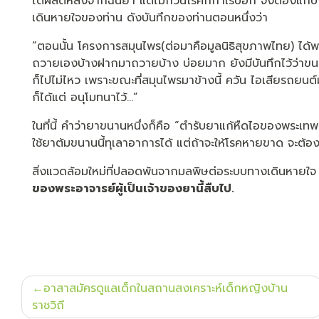
ได้ผลดีหลังจากฉันยา แต่ไม่กี่วันโรคก็กำเริบอีก จึงต้องแ
เดินหายใจของท่าน ดังบันทึกของท่านตอนหนึ่งว่า
“ตอนนั้น โครงการสมุนไพร(ต่อมาคือมูลนิธิสุขภาพไทย) ไ
ถวายเองบ้างฝากมาถวายบ้าง บ่อยมาก ยังมีบันทึกไว้ว่าขนา
ก็ไปไม่ไหว เพราะขณะที่สมุนไพรมาข้างนี้ ควัน ไอเสียรถยนต
ก็ได้แต่ อนุโมทนาไว้…”
ในที่นี้ คำว่ายาขนานหนึ่งก็คือ “ตำรับยาแก้หืดไอของพระเท
ใช้ยาต้มขนานนี้ทุเลาอาการได้ แต่ถ้าจะให้โรคหายขาด จะต้อง
สิ่งแวดล้อมใหม่ที่ปลอดพ้นจากมลพิษต่อระบบทางเดินหายใจ
ของพระอาจารย์ผู้เป็นเจ้าของยานี้สืบไป.
แนะแนว
อาสาสมัครดูแลเด็กในสถานสงเคราะห์เด็กหญิงบ้าน
เรื่อง
ราชวิถี