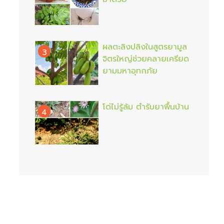
ผลตะลิงปลิงในสูตรยามูล
3
จิตรใหญ่ช่วยคลายเครียด
ยามมหาอุทกภัย
โด่ไม่รู้ล้ม ตำรับยาพื้นบ้าน
4