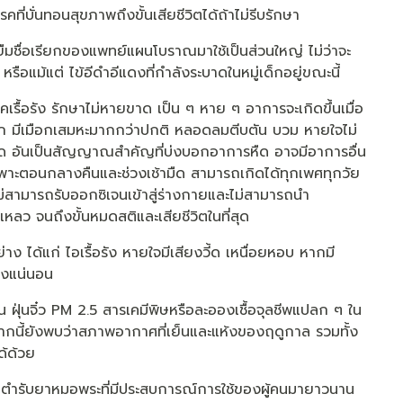
ที่บั่นทอนสุขภาพถึงขั้นเสียชีวิตได้ถ้าไม่รีบรักษา
ะยืมชื่อเรียกของแพทย์แผนโบราณมาใช้เป็นส่วนใหญ่ ไม่ว่าจะ
รือแม้แต่ ไข้อีดำอีแดงที่กำลังระบาดในหมู่เด็กอยู่ขณะนี้
รื้อรัง รักษาไม่หายขาด เป็น ๆ หาย ๆ อาการจะเกิดขึ้นเมื่อ
มูก มีเมือกเสมหะมากกว่าปกติ หลอดลมตีบตัน บวม หายใจไม่
ี้ด อันเป็นสัญญาณสำคัญที่บ่งบอกอาการหืด อาจมีอาการอื่น
พาะตอนกลางคืนและช่วงเช้ามืด สามารถเกิดได้ทุกเพศทุกวัย
่สามารถรับออกซิเจนเข้าสู่ร่างกายและไม่สามารถนำ
ว จนถึงขั้นหมดสติและเสียชีวิตในที่สุด
ได้แก่ ไอเรื้อรัง หายใจมีเสียงวี้ด เหนื่อยหอบ หากมี
้างแน่นอน
่น ฝุ่นจิ๋ว PM 2.5 สารเคมีพิษหรือละอองเชื้อจุลชีพแปลก ๆ ใน
จากนี้ยังพบว่าสภาพอากาศที่เย็นและแห้งของฤดูกาล รวมทั้ง
ด้ด้วย
็นตำรับยาหมอพระที่มีประสบการณ์การใช้ของผู้คนมายาวนาน