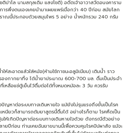
ชติปาโล นามสกุลเดิม แสงโชติ) อดีตเจ้าอาวาสวัดอนงคาราม
การพึ่งตนเองเคยนำมาเผยแพร่เมื่อกว่า 40 ปีก่อน สมัยโลก
โบราณนี้ประกอบด้วยสมุนไพร 5 อย่าง น้ำหนักรวม 240 กรัม
ำให้สะอาดแล้วใส่หม้อ(ห้ามใช้ภาชนะอลูมิเนียม) เติมน้ำ ราว
กรองกากยาทิ้ง ได้น้ำยาประมาณ 600-700 มล. ดื่มเป็นประจำ
เหลือแช่ตู้เย็นไว้ดื่มต่อได้ทั้งหมดหม้อละ 3 วัน ควรรับ
างปัญหาต่อระบบทางเดินหายใจ แม้ยังไม่รุนแรงถึงขั้นเป็นโรค
หนียวก็สามารถต้มยาสูตรนี้ดื่มได้ อย่างไรก็ตาม โรคหืดเป็น
ะตุ้นให้เกิดปัญหาต่อระบบทางเดินหายใจด้วย ดังกรณีตัวอย่าง
ลายปีก่อน ท่านเคยฉันยาขนานนี้เพื่อควบคุมโรคปัปผาสัง แม้จะ