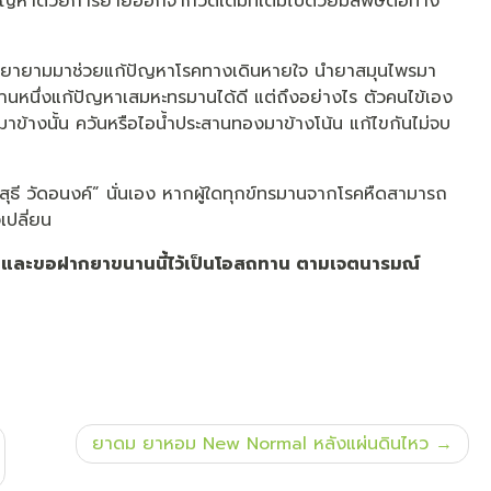
ก้ปัญหาด้วยการย้ายออกจากวัดเดิมที่เต็มไปด้วยมลพิษต่อทาง
ด้พยายามมาช่วยแก้ปัญหาโรคทางเดินหายใจ นำยาสมุนไพรมา
นหนึ่งแก้ปัญหาเสมหะทรมานได้ดี แต่ถึงอย่างไร ตัวคนไข้เอง
์มาข้างนั้น ควันหรือไอน้ำประสานทองมาข้างโน้น แก้ไขกันไม่จบ
พสุธี วัดอนงค์” นั่นเอง หากผู้ใดทุกข์ทรมานจากโรคหืดสามารถ
เปลี่ยน
และขอฝากยาขนานนี้ไว้เป็นโอสถทาน ตามเจตนารมณ์
ยาดม ยาหอม New Normal หลังแผ่นดินไหว