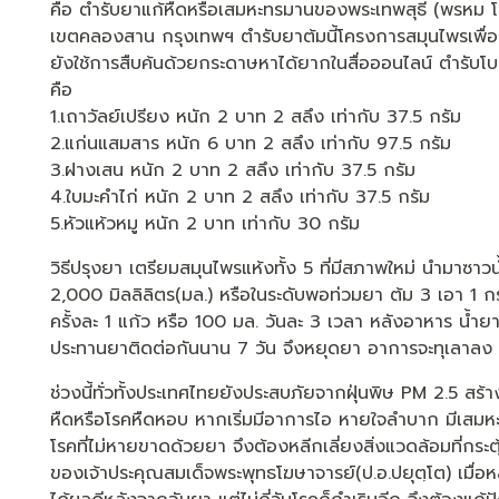
คือ ตำรับยาแก้หืดหรือเสมหะทรมานของพระเทพสุธี (พรหม โ
เขตคลองสาน กรุงเทพฯ ตำรับยาต้มนี้โครงการสมุนไพรเพื่อ
ยังใช้การสืบค้นด้วยกระดาษหาได้ยากในสื่อออนไลน์ ตำรับ
คือ
1.เถาวัลย์เปรียง หนัก 2 บาท 2 สลึง เท่ากับ 37.5 กรัม
2.แก่นแสมสาร หนัก 6 บาท 2 สลึง เท่ากับ 97.5 กรัม
3.ฝางเสน หนัก 2 บาท 2 สลึง เท่ากับ 37.5 กรัม
4.ใบมะคำไก่ หนัก 2 บาท 2 สลึง เท่ากับ 37.5 กรัม
5.หัวแห้วหมู หนัก 2 บาท เท่ากับ 30 กรัม
วิธีปรุงยา เตรียมสมุนไพรแห้งทั้ง 5 ที่มีสภาพใหม่ นำมาซาวน้
2,000 มิลลิลิตร(มล.) หรือในระดับพอท่วมยา ต้ม 3 เอา 1 
ครั้งละ 1 แก้ว หรือ 100 มล. วันละ 3 เวลา หลังอาหาร น้ำยาที่
ประทานยาติดต่อกันนาน 7 วัน จึงหยุดยา อาการจะทุเลาลง
ช่วงนี้ทั่วทั้งประเทศไทยยังประสบภัยจากฝุ่นพิษ PM 2.5 สร้
หืดหรือโรคหืดหอบ หากเริ่มมีอาการไอ หายใจลำบาก มีเสมหะเ
โรคที่ไม่หายขาดด้วยยา จึงต้องหลีกเลี่ยงสิ่งแวดล้อมที่กร
ของเจ้าประคุณสมเด็จพระพุทธโฆษาจารย์(ป.อ.ปยุตฺโต) เมื่อห