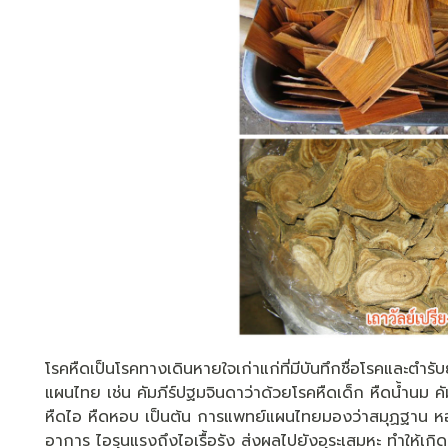
โรคหืดเป็นโรคทางเดินหายใจเก่าแก่ที่มีบันทึกชื่อโรคและตำร
แผนไทย เช่น คัมภีร์ปฐมจินดาว่าด้วยโรคหืดเด็ก หืดน้ำนม คั
หืดไอ หืดหอบ เป็นต้น การแพทย์แผนไทยมองว่าสมุฏฐาน หอบ
อาการ ไอรุนแรงถึงไอเรื้อรัง ส่งผลไปยังอุระเสมหะ ทำให้เ