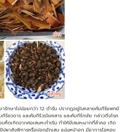
ับยารักษาไม่น้อยกว่า 12 ตำรับ ปรากฏอยู่ในหลายคัมภีร์แพทย์
มภีร์ชวดาร และคัมภีร์วรโยคสาร และคัมภีร์กษัย กล่าวถึงโรค
หืดเกิดจากศอเสมหะกําเริบ ทำให้มีเสมหะมากที่ลำคอ เกิด
กิดปัปผาสังพิการหรือปอดอักเสบ แน่นหน้าอก มีอาการไอหอบ