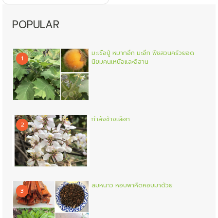
POPULAR
มะเขือปู่ หมากอึก มะอึก พืชสวนครัวยอด
1
นิยมคนเหนือและอีสาน
กำลังช้างเผือก
2
ลมหนาว หอบพาหืดหอบมาด้วย
3