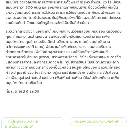
สมุนไพร วว.เฉลิมพระเกียรติพระบาทสมเด็จพระเจ้าอยู่หัว จำนวน 25 ไร่ มีสวน
สมุนไพรกว่า 300 ชนิด และยังมีพิพิธภัณฑ์พืชสมุนไพร ซึ่งจัดตั้งขึ้นเพื่อเป็น
แหล่งจัดแสดงนิทรรศการวิวัฒนาการการใช้ประโยชน์จากพืชสมุนไพรและการ
แพทย์แผนไทย โดยได้รวบรวมพันธุ์พืชสมุนไพรที่มีคุณสมบัติในทางเภสัชกรรม
และป้องกันกำจัดแมลงศัตรูพืชและสัตว์เป็นพื้นที่ดำเนินการ
รมว.วท.กล่าวต่อว่า นอกจากนี้ มอบให้สถาบันวิจัยแสงซินโครตรอน ตรวจสอบ
คุณภาพและมาตรฐานของสารสกัดรวมถึงผลิตภัณฑ์เวชสำอางจากพืช
สมุนไพรไทย ศูนย์ความเป็นเลิศด้านวิทยาศาสตร์ (ศลช.) และสำนักงาน
นวัตกรรมแห่งชาติ (สนช.) พัฒนาผลิตภัณฑ์เวชสำอาง และส่งเสริมและ
ถ่ายทอดนวัตกรรมเพื่อให้เกิดอุตสาหกรรม และให้องค์การพิพิธภัณฑ์
วิทยาศาสตร์แห่งชาติ (อพวช.) สร้างความรู้ความเข้าใจแก่ประชาชนผ่านการจัด
แสดงนิทรรศการและกิจกรรมต่างๆ ใน “ศูนย์การใช้ประโยชน์ด้านความหลาก
หลายทางชีวภาพของไทย” ซึ่งจะเป็นแหล่งเรียนรู้แห่งใหม่ของ อพวช. ที่คลอง
ห้า จ.ปทุมธานี รวมทั้งสร้างความรู้ความเข้าใจแก่ประชาชนถึงการใช้ประโยชน์
จากพืชสมุนไพรไทยในด้านต่างๆ เพื่อให้คนไทยหันมาใช้ผลิตภัณฑ์ที่มาจากพืช
สมุนไพรไทยมากขึ้นด้วย
ที่มา : ไทยรัฐ 6 ธ.ค.56
แนะแนว
ญี่ปุ่นตีกลับ‘มะละกอ
ไทยยังติดอันดับ’ความหิวโหย’
เรื่อง
ไทย’เปื้อน’จีเอ็มโอ’