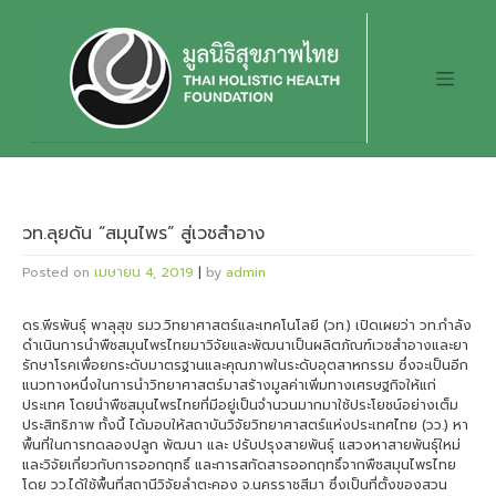
Skip
to
content
วท.ลุยดัน “สมุนไพร” สู่เวชสำอาง
Posted on
เมษายน 4, 2019
|
by
admin
ดร.พีรพันธุ์ พาลุสุข รมว.วิทยาศาสตร์และเทคโนโลยี (วท.) เปิดเผยว่า วท.กำลัง
ดำเนินการนำพืชสมุนไพรไทยมาวิจัยและพัฒนาเป็นผลิตภัณฑ์เวชสำอางและยา
รักษาโรคเพื่อยกระดับมาตรฐานและคุณภาพในระดับอุตสาหกรรม ซึ่งจะเป็นอีก
แนวทางหนึ่งในการนำวิทยาศาสตร์มาสร้างมูลค่าเพิ่มทางเศรษฐกิจให้แก่
ประเทศ โดยนำพืชสมุนไพรไทยที่มีอยู่เป็นจำนวนมากมาใช้ประโยชน์อย่างเต็ม
ประสิทธิภาพ ทั้งนี้ ได้มอบให้สถาบันวิจัยวิทยาศาสตร์แห่งประเทศไทย (วว.) หา
พื้นที่ในการทดลองปลูก พัฒนา และ ปรับปรุงสายพันธุ์ แสวงหาสายพันธุ์ใหม่
และวิจัยเกี่ยวกับการออกฤทธิ์ และการสกัดสารออกฤทธิ์จากพืชสมุนไพรไทย
โดย วว.ได้ใช้พื้นที่สถานีวิจัยลำตะคอง จ.นครราชสีมา ซึ่งเป็นที่ตั้งของสวน