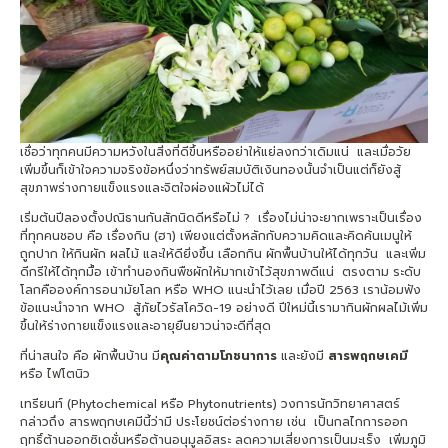
เชื่อว่าทุกคนมีความหวังในสิ่งที่ดีขึ้นหรืออย่าให้แย่ลงกว่าเดิมแน่ และเมื่อวัย
เพิ่มขึ้นก็เข้าใจความจริงข้อหนึ่งว่าทรัพย์สมบัติเงินทองนั้นจำเป็นแต่ก็ยังสู้
สุขภาพร่างกายแข็งแรงและจิตใจผ่องแผ้วไม่ได้
เริ่มต้นปีลองตั้งปณิธานกันสักนิดดีหรือไม่ ? เรื่องไม่น่าจะยากเพราะเป็นเรื่อง
ที่ทุกคนชอบ คือ เรื่องกิน (ฮา) เพียงแต่ตั้งหลักกับความคิดและคิดค้นเมนูให้
ถูกปาก ให้กินผัก ผลไม้ และให้ดียิ่งขึ้น เลือกกิน ผักพื้นบ้านให้ได้ทุกวัน และเพิ่ม
ดีกรีให้ได้ทุกมื้อ เข้าทำนองกินพืชผักให้มากเข้าไว้สุขภาพดีแน่ ตรงตาม ระดับ
โลกคือองค์การอนามัยโลก หรือ WHO แนะนำไว้เลย เมื่อปี 2563 เราน้อมฟัง
ข้อแนะนำจาก WHO สู้ภัยไวรัสโควิด-19 อย่างดี ปีใหม่นี้เรามากินผักผลไม้เพิ่ม
ขึ้นให้ร่างกายแข็งแรงและอายุยืนยาวน่าจะดีที่สุด
ที่น่าสนใจ คือ ผักพื้นบ้าน มี
คุณค่าตามโภชนาการ
และยังมี
สารพฤกษเคมี
หรือ ไฟโตนิว
เทรียนท์ (Phytochemical หรือ Phytonutrients) วงการนักวิทยาศาสตร์
กล่าวถึง สารพฤกษเคมีนี้ว่ามี ประโยชน์ต่อร่างกาย เช่น เป็นกลไกการออก
ฤทธิ์ต้านออกซิเดชั่นหรือต้านอนุมูลอิสระ ลดความเสี่ยงการเป็นมะเร็ง เพิ่มภูมิ