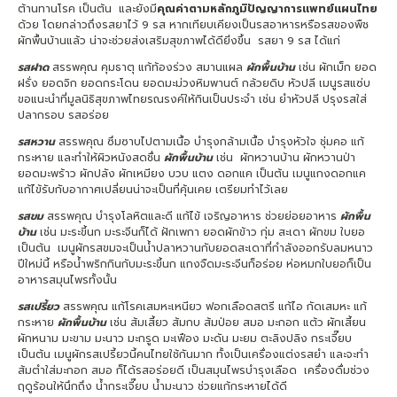
ต้านทานโรค เป็นต้น และยังมี
คุณค่าตามหลักภูมิปัญญาการแพทย์แผนไทย
ด้วย โดยกล่าวถึงรสยาไว้ 9 รส หากเทียบเคียงเป็นรสอาหารหรือรสของพืช
ผักพื้นบ้านแล้ว น่าจะช่วยส่งเสริมสุขภาพได้ดียิ่งขึ้น รสยา 9 รส ได้แก่
รสฝาด
สรรพคุณ คุมธาตุ แก้ท้องร่วง สมานแผล
ผักพื้นบ้าน
เช่น ผักเม็ก ยอด
ฝรั่ง ยอดจิก ยอดกระโดน ยอดมะม่วงหิมพานต์ กล้วยดิบ หัวปลี เมนูรสแซ่บ
ขอแนะนำที่มูลนิธิสุขภาพไทยรณรงค์ให้กินเป็นประจำ เช่น ยำหัวปลี ปรุงรสใส่
ปลากรอบ รสอร่อย
รสหวาน
สรรพคุณ ซึมซาบไปตามเนื้อ บำรุงกล้ามเนื้อ บำรุงหัวใจ ชุ่มคอ แก้
กระหาย และทำให้ผิวหนังสดชื่น
ผักพื้นบ้าน
เช่น ผักหวานบ้าน ผักหวานป่า
ยอดมะพร้าว ผักปลัง ผักเหมียง บวบ แตง ดอกแค เป็นต้น เมนูแกงดอกแค
แก้ไข้รับกับอากาศเปลี่ยนน่าจะเป็นที่คุ้นเคย เตรียมทำไว้เลย
รสขม
สรรพคุณ บำรุงโลหิตและดี แก้ไข้ เจริญอาหาร ช่วยย่อยอาหาร
ผักพื้น
บ้าน
เช่น มะระขี้นก มะระจีนก็ได้ ฝักเพกา ยอดผักข้าว กุ่ม สะเดา ผักขม ใบยอ
เป็นต้น เมนูผักรสขมจะเป็นน้ำปลาหวานกับยอดสะเดาที่กำลังออกรับลมหนาว
ปีใหม่นี้ หรือน้ำพริกกินกับมะระขี้นก แกงจืดมะระจีนก็อร่อย ห่อหมกใบยอก็เป็น
อาหารสมุนไพรทั้งนั้น
รสเปรี้ยว
สรรพคุณ แก้โรคเสมหะเหนียว ฟอกเลือดสตรี แก้ไอ กัดเสมหะ แก้
กระหาย
ผักพื้นบ้าน
เช่น ส้มเสี้ยว ส้มกบ ส้มป่อย สมอ มะกอก แต้ว ผักเสี้ยน
ผักหนาม มะขาม มะนาว มะกรูด มะเฟือง มะดัน มะยม ตะลิงปลิง กระเจี๊ยบ
เป็นต้น เมนูผักรสเปรี้ยวนี้คนไทยใช้กันมาก ทั้งเป็นเครื่องแต่งรสยำ และจะทำ
ส้มตำใส่มะกอก สมอ ก็ได้รสอร่อยดี เป็นสมุนไพรบำรุงเลือด เครื่องดื่มช่วง
ฤดูร้อนให้นึกถึง น้ำกระเจี๊ยบ น้ำมะนาว ช่วยแก้กระหายได้ดี