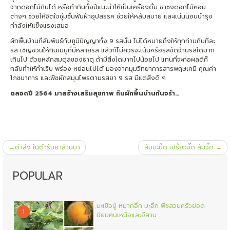
จากดอกไม้กินได้ หรือทำกินทั้งปีแนะนำให้เป็นเครื่องดื่ม ชาชงดอกไม้หอม
ต่างๆ ช่วยให้จิตใจชุ่มชื่นฟันฝ่าอุปสรรค ช่วยให้หลับสบาย และแน่นนอนบำรุง
กำลังให้แข็งแรงเสมอ
ผักพื้นบ้านที่สัมพันธ์กับภูมิปัญญาทั้ง 9 รสนั้น ไม่ได้หมายถึงให้ทุกท่านกินทีละ
รส เชิญชวนให้กินเมนูที่มีหลายรส แล้วก็ไม่ควรจะเน้นหรือรสจัดจ้านรสใดมาก
เกินไป ด้วยหลักสมดุลของธาตุ ถ้ามีสิ่งใดมากไปน้อยไป แทนที่จะก่อผลดีก็
กลับทำให้กำเริบ พร่อง หย่อนไปได้ มองจากมุมวิทยาการสารพฤษเคมี คุณค่า
โภชนาการ และพืชผักสมุนไพรตามรสยา 9 รส มีแต่สิ่งดี ๆ
ตลอดปี
2564 มาสร้างเสริมสุขภาพ กินผักพื้นบ้านกันจร้า…
แนะแนว
ตำลึง ในตำรับยาล้านนา
ส้มมะปิ๊ด เปรี้ยวจี๊ด ส้มจี๊ด
เรื่อง
POPULAR
มะเขือปู่ หมากอึก มะอึก พืชสวนครัวยอด
1
นิยมคนเหนือและอีสาน