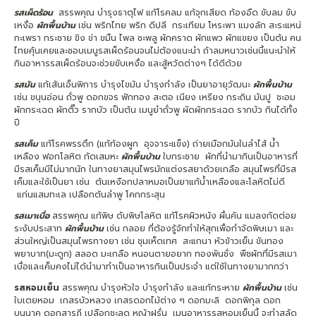
รสเผ็ดร้อน
สรรพคุณ บำรุงธาตุไฟ แก้โรคลม แก้จุกเสียด ท้องอืด ขับลม ขับ
เหงื่อ
ผักพื้นบ้าน
เช่น พริกไทย พริก ดีปลี กระเทียม โหระพา แมงลัก สะระแหน่
กะเพรา กระชาย ขิง ข่า ขมิ้น ไพล ชะพลู ผักคราด ผักแพว ผักแขยง เป็นต้น คน
ไทยคุ้นเคยและชอบเมนูรสเผ็ดร้อนจนไม่ต้องแนะนำ ถ้าลมหนาวเช่นนี้แนะนำให้
กินอาหารรสเผ็ดร้อนจะช่วยขับเหงื่อ และสู้หวัดต่างๆ ได้ดีด้วย
รสมัน
แก้เส้นเอ็นพิการ บำรุงไขมัน บำรุงกำลัง เป็นยาอายุวัฒนะ
ผักพื้นบ้าน
เช่น ขนุนอ่อน ถั่วพู ดอกขจร ฟักทอง สะตอ เนียง เหรียง กระถิน มันปู ชะอม
ผักกระเฉด ผักติ๊ว รากบัว เป็นต้น เมนูยำถั่วพู ผัดผักกระเฉด รากบัว กินได้ทั้ง
ปี
รสเค็ม
แก้โรคพรรดึก (แก้ท้องผูก อุจจาระแข็ง) ถ่ายเมือกมันในลำไส้ น้ำ
เหลือง ฟอกโลหิต กัดเสมหะ
ผักพื้นบ้าน
ใบกระชาย ผักที่นำมากินเป็นอาหารที่
มีรสเค็มมีไม่มากนัก ในทางยาสมุนไพรมักแต่งรสยาด้วยเกลือ สมุนไพรที่มีรส
เค็มและใช้เป็นยา เช่น ต้นเหงือกปลาหมอเป็นยาแก้น้ำเหลืองและโลหิตไม่ดี
แก่นแสมทะเล เปลือกต้นลำพู โคกกระสุน
รสเมาเบื่อ
สรรพคุณ แก้พิษ ดับพิษโลหิต แก้โรคผิวหนัง ผื่นคัน แมลงกัดต่อย
ระงับประสาท
ผักพื้นบ้าน
เช่น กลอย ที่ต้องรู้จักทำให้สุกเพื่อกำจัดพิษเมา และ
ส่วนใหญ่เป็นสมุนไพรทางยา เช่น ชุมเห็ดเทศ สะแกนา หัวข้าวเย็น ขันทอง
พยาบาท(มะดูก) สลอด มะเกลือ หนอนตายอยาก ทองพันชั่ง พืชผักที่มีรสเมา
เบื่อและเค็มคงไม่ได้นำมาทำเป็นอาหารกินเป็นประจำ แต่ใช้ในทางยามากกว่า
รสหอมเย็น
สรรพคุณ บำรุงหัวใจ บำรุงกำลัง และแก้กระหาย
ผักพื้นบ้าน
เช่น
ใบเตยหอม เกสรบัวหลวง เกสรดอกไม้ต่าง ๆ ดอกมะลิ ดอกพิกุล ดอก
บุนนาค ดอกสารภี เปลือกชะลูด หญ้าฝรั่น เมนูอาหารรสหอมเย็นนี้ จะทำสลัด