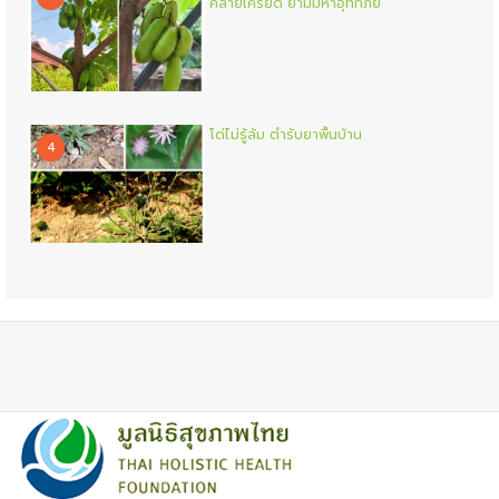
คลายเครียด ยามมหาอุทกภัย
โด่ไม่รู้ล้ม ตำรับยาพื้นบ้าน
4