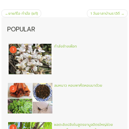
แนะแนว
ยาแก้ไอ ทำมือ (แท้)
1 วันอาสาบ้านราวิถี
เรื่อง
POPULAR
กำลังช้างเผือก
1
ลมหนาว หอบพาหืดหอบมาด้วย
2
ผลตะลิงปลิงในสูตรยามูลจิตรใหญ่ช่วย
3