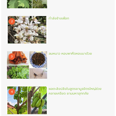
กำลังช้างเผือก
2
ลมหนาว หอบพาหืดหอบมาด้วย
3
ผลตะลิงปลิงในสูตรยามูลจิตรใหญ่ช่วย
4
คลายเครียด ยามมหาอุทกภัย