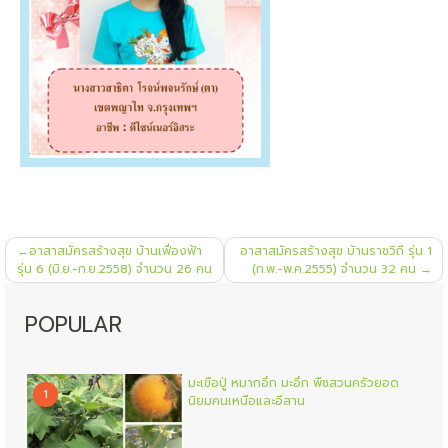
แนะแนว
อาสาสมัครสร้างสุข บ้านเฟื่องฟ้า
อาสาสมัครสร้างสุข บ้านราชวิถี รุ่น 1
เรื่อง
รุ่น 6 (มิ.ย.-ก.ย.2558) จำนวน 26 คน
(ก.พ.-พ.ค.2555) จำนวน 32 คน
POPULAR
มะเขือปู่ หมากอึก มะอึก พืชสวนครัวยอด
1
นิยมคนเหนือและอีสาน