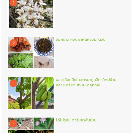
1
ลมหนาว หอบพาหืดหอบมาด้วย
2
ผลตะลิงปลิงในสูตรยามูลจิตรใหญ่ช่วย
3
คลายเครียด ยามมหาอุทกภัย
โด่ไม่รู้ล้ม ตำรับยาพื้นบ้าน
4