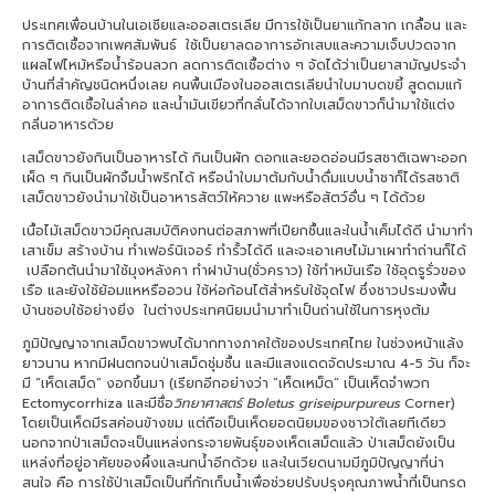
ประเทศเพื่อนบ้านในเอเชียและออสเตรเลีย มีการใช้เป็นยาแก้กลาก เกลื้อน และ
การติดเชื้อจากเพศสัมพันธ์ ใช้เป็นยาลดอาการอักเสบและความเจ็บปวดจาก
แผลไฟไหม้หรือน้ำร้อนลวก ลดการติดเชื้อต่าง ๆ จัดได้ว่าเป็นยาสามัญประจำ
บ้านที่สำคัญชนิดหนึ่งเลย คนพื้นเมืองในออสเตรเลียนำใบมาบดขยี้ สูดดมแก้
อาการติดเชื้อในลำคอ และน้ำมันเขียวที่กลั่นได้จากใบเสม็ดขาวก็นำมาใช้แต่ง
กลิ่นอาหารด้วย
เสม็ดขาวยังกินเป็นอาหารได้ กินเป็นผัก ดอกและยอดอ่อนมีรสชาติเฉพาะออก
เผ็ด ๆ กินเป็นผักจิ้มน้ำพริกได้ หรือนำใบมาต้มกับน้ำดื่มแบบน้ำชาก็ได้รสชาติ
เสม็ดขาวยังนำมาใช้เป็นอาหารสัตว์ให้ควาย แพะหรือสัตว์อื่น ๆ ได้ด้วย
เนื้อไม้เสม็ดขาวมีคุณสมบัติคงทนต่อสภาพที่เปียกชื้นและในน้ำเค็มได้ดี นำมาทำ
เสาเข็ม สร้างบ้าน ทำเฟอร์นิเจอร์ ทำรั้วได้ดี และจะเอาเศษไม้มาเผาทำถ่านก็ได้
เปลือกต้นนำมาใช้มุงหลังคา ทำฝาบ้าน(ชั่วคราว) ใช้ทำหมันเรือ ใช้อุดรูรั่วของ
เรือ และยังใช้ย้อมแหหรืออวน ใช้ห่อก้อนไต้สำหรับใช้จุดไฟ ซึ่งชาวประมงพื้น
บ้านชอบใช้อย่างยิ่ง ในต่างประเทศนิยมนำมาทำเป็นถ่านใช้ในการหุงต้ม
ภูมิปัญญาจากเสม็ดขาวพบได้มากทางภาคใต้ของประเทศไทย ในช่วงหน้าแล้ง
ยาวนาน หากมีฝนตกจนป่าเสม็ดชุ่มชื้น และมีแสงแดดจัดประมาณ 4-5 วัน ก็จะ
มี “เห็ดเสม็ด” งอกขึ้นมา (เรียกอีกอย่างว่า “เห็ดเหม็ด” เป็นเห็ดจำพวก
Ectomycorrhiza และมีชื่อ
วิทยาศาสตร์
Boletus griseipurpureus
Corner)
โดยเป็นเห็ดมีรสค่อนข้างขม แต่ถือเป็นเห็ดยอดนิยมของชาวใต้เลยทีเดียว
นอกจากป่าเสม็ดจะเป็นแหล่งกระจายพันธุ์ของเห็ดเสม็ดแล้ว ป่าเสม็ดยังเป็น
แหล่งที่อยู่อาศัยของผึ้งและนกน้ำอีกด้วย และในเวียดนามมีภูมิปัญญาที่น่า
สนใจ คือ การใช้ป่าเสม็ดเป็นที่กักเก็บน้ำเพื่อช่วยปรับปรุงคุณภาพน้ำที่เป็นกรด