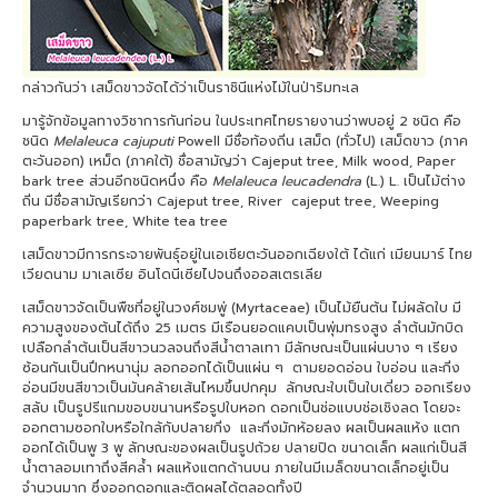
กล่าวกันว่า เสม็ดขาวจัดได้ว่าเป็นราชินีแห่งไม้ในป่าริมทะเล
มารู้จักข้อมูลทางวิชาการกันก่อน ในประเทศไทยรายงานว่าพบอยู่ 2 ชนิด คือ
ชนิด
Melaleuca cajuputi
Powell มีชื่อท้องถิ่น เสม็ด (ทั่วไป) เสม็ดขาว (ภาค
ตะวันออก) เหม็ด (ภาคใต้) ชื่อสามัญว่า Cajeput tree, Milk wood, Paper
bark tree ส่วนอีกชนิดหนึ่ง คือ
Melaleuca leucadendra
(L.) L. เป็นไม้ต่าง
ถิ่น มีชื่อสามัญเรียกว่า Cajeput tree, River cajeput tree, Weeping
paperbark tree, White tea tree
เสม็ดขาวมีการกระจายพันธุ์อยู่ในเอเชียตะวันออกเฉียงใต้ ได้แก่ เมียนมาร์ ไทย
เวียดนาม มาเลเซีย อินโดนีเซียไปจนถึงออสเตรเลีย
เสม็ดขาวจัดเป็นพืชที่อยู่ในวงศ์ชมพู่ (Myrtaceae) เป็นไม้ยืนต้น ไม่ผลัดใบ มี
ความสูงของต้นได้ถึง 25 เมตร มีเรือนยอดแคบเป็นพุ่มทรงสูง ลำต้นมักบิด
เปลือกลำต้นเป็นสีขาวนวลจนถึงสีน้ำตาลเทา มีลักษณะเป็นแผ่นบาง ๆ เรียง
ซ้อนกันเป็นปึกหนานุ่ม ลอกออกได้เป็นแผ่น ๆ ตามยอดอ่อน ใบอ่อน และกิ่ง
อ่อนมีขนสีขาวเป็นมันคล้ายเส้นไหมขึ้นปกคุม ลักษณะใบเป็นใบเดี่ยว ออกเรียง
สลับ เป็นรูปรีแกมขอบขนานหรือรูปใบหอก ดอกเป็นช่อแบบช่อเชิงลด โดยจะ
ออกตามซอกใบหรือใกล้กับปลายกิ่ง และกิ่งมักห้อยลง ผลเป็นผลแห้ง แตก
ออกได้เป็นพู 3 พู ลักษณะของผลเป็นรูปถ้วย ปลายปิด ขนาดเล็ก ผลแก่เป็นสี
น้ำตาลอมเทาถึงสีคล้ำ ผลแห้งแตกด้านบน ภายในมีเมล็ดขนาดเล็กอยู่เป็น
จำนวนมาก ซึ่งออกดอกและติดผลได้ตลอดทั้งปี