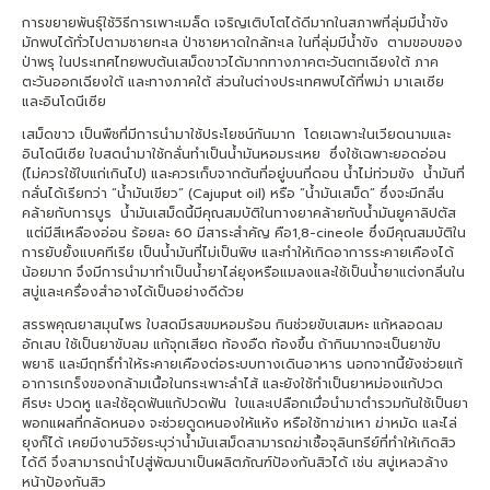
การขยายพันธุ์ใช้วิธีการเพาะเมล็ด เจริญเติบโตได้ดีมากในสภาพที่ลุ่มมีน้ำขัง
มักพบได้ทั่วไปตามชายทะเล ป่าชายหาดใกล้ทะเล ในที่ลุ่มมีน้ำขัง ตามขอบของ
ป่าพรุ ในประเทศไทยพบต้นเสม็ดขาวได้มากทางภาคตะวันตกเฉียงใต้ ภาค
ตะวันออกเฉียงใต้ และทางภาคใต้ ส่วนในต่างประเทศพบได้ที่พม่า มาเลเซีย
และอินโดนีเซีย
เสม็ดขาว เป็นพืชที่มีการนำมาใช้ประโยชน์กันมาก โดยเฉพาะในเวียดนามและ
อินโดนีเซีย ใบสดนำมาใช้กลั่นทำเป็นน้ำมันหอมระเหย ซึ่งใช้เฉพาะยอดอ่อน
(ไม่ควรใช้ใบแก่เกินไป) และควรเก็บจากต้นที่อยู่บนที่ดอน น้ำไม่ท่วมขัง น้ำมันที่
กลั่นได้เรียกว่า “น้ำมันเขียว” (Cajuput oil) หรือ “น้ำมันเสม็ด” ซึ่งจะมีกลิ่น
คล้ายกับการบูร น้ำมันเสม็ดนี้มีคุณสมบัติในทางยาคล้ายกับน้ำมันยูคาลิปตัส
แต่มีสีเหลืองอ่อน ร้อยละ 60 มีสาระสำคัญ คือ1,8-cineole ซึ่งมีคุณสมบัติใน
การยับยั้งแบคทีเรีย เป็นน้ำมันที่ไม่เป็นพิษ และทำให้เกิดอาการระคายเคืองได้
น้อยมาก จึงมีการนำมาทำเป็นน้ำยาไล่ยุงหรือแมลงและใช้เป็นน้ำยาแต่งกลิ่นใน
สบู่และเครื่องสำอางได้เป็นอย่างดีด้วย
สรรพคุณยาสมุนไพร ใบสดมีรสขมหอมร้อน กินช่วยขับเสมหะ แก้หลอดลม
อักเสบ ใช้เป็นยาขับลม แก้จุกเสียด ท้องอืด ท้องขึ้น ถ้ากินมากจะเป็นยาขับ
พยาธิ และมีฤทธิ์ทำให้ระคายเคืองต่อระบบทางเดินอาหาร นอกจากนี้ยังช่วยแก้
อาการเกร็งของกล้ามเนื้อในกระเพาะลำไส้ และยังใช้ทำเป็นยาหม่องแก้ปวด
ศีรษะ ปวดหู และใช้อุดฟันแก้ปวดฟัน ใบและเปลือกเมื่อนำมาตำรวมกันใช้เป็นยา
พอกแผลที่กลัดหนอง จะช่วยดูดหนองให้แห้ง หรือใช้ทาฆ่าเหา ฆ่าหมัด และไล่
ยุงก็ได้ เคยมีงานวิจัยระบุว่าน้ำมันเสม็ดสามารถฆ่าเชื้อจุลินทรีย์ที่ทำให้เกิดสิว
ได้ดี จึงสามารถนำไปสู่พัฒนาเป็นผลิตภัณฑ์ป้องกันสิวได้ เช่น สบู่เหลวล้าง
หน้าป้องกันสิว