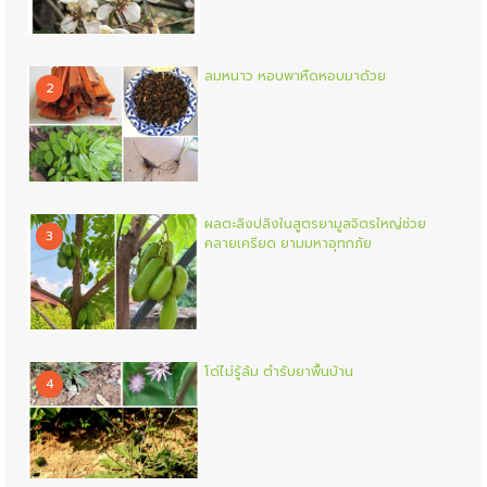
ลมหนาว หอบพาหืดหอบมาด้วย
2
ผลตะลิงปลิงในสูตรยามูลจิตรใหญ่ช่วย
3
คลายเครียด ยามมหาอุทกภัย
โด่ไม่รู้ล้ม ตำรับยาพื้นบ้าน
4