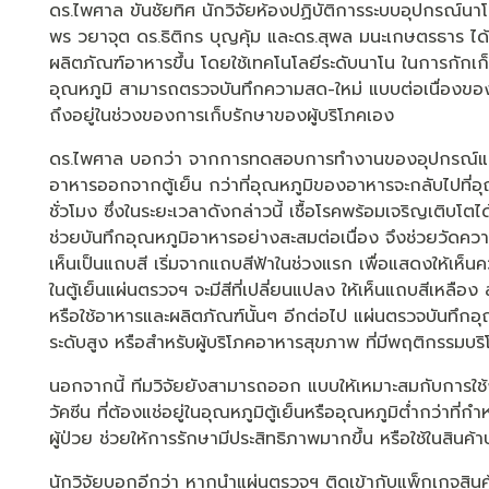
ดร.ไพศาล ขันชัยทิศ นักวิจัยห้องปฏิบัติการระบบอุปกรณ์นา
พร วยาจุต ดร.ธิติกร บุญคุ้ม และดร.สุพล มนะเกษตรธาร ได
ผลิตภัณฑ์อาหารขึ้น โดยใช้เทคโนโลยีระดับนาโน ในการกักเก็
อุณหภูมิ สามารถตรวจบันทึกความสด-ใหม่ แบบต่อเนื่องของผลิ
ถึงอยู่ในช่วงของการเก็บรักษาของผู้บริโภคเอง
ดร.ไพศาล บอกว่า จากการทดสอบการทำงานของอุปกรณ์แผ่นต
อาหารออกจากตู้เย็น กว่าที่อุณหภูมิของอาหารจะกลับไปที่อุณห
ชั่วโมง ซึ่งในระยะเวลาดังกล่าวนี้ เชื้อโรคพร้อมเจริญเติบโตไ
ช่วยบันทึกอุณหภูมิอาหารอย่างสะสมต่อเนื่อง จึงช่วยวัดค
เห็นเป็นแถบสี เริ่มจากแถบสีฟ้าในช่วงแรก เพื่อแสดงให้เห
ในตู้เย็นแผ่นตรวจฯ จะมีสีที่เปลี่ยนแปลง ให้เห็นแถบสีเหลือ
หรือใช้อาหารและผลิตภัณฑ์นั้นๆ อีกต่อไป แผ่นตรวจบันทึกอุณ
ระดับสูง หรือสำหรับผู้บริโภคอาหารสุขภาพ ที่มีพฤติกรร
นอกจากนี้ ทีมวิจัยยังสามารถออก แบบให้เหมาะสมกับการใช้
วัคซีน ที่ต้องแช่อยู่ในอุณหภูมิตู้เย็นหรืออุณหภูมิต่ำกว่าที่
ผู้ป่วย ช่วยให้การรักษามีประสิทธิภาพมากขึ้น หรือใช้ในสินค้า
นักวิจัยบอกอีกว่า หากนำแผ่นตรวจฯ ติดเข้ากับแพ็กเกจสินค้าแ