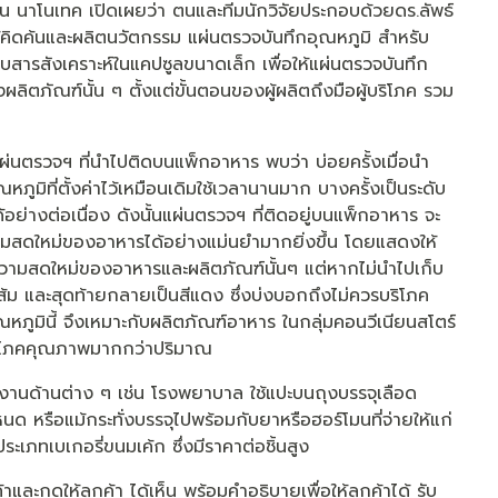
โน นาโนเทค เปิดเผยว่า ตนและทีมนักวิจัยประกอบด้วยดร.ลัพธ์
้คิดค้นและผลิตนวัตกรรม แผ่นตรวจบันทึกอุณหภูมิ สำหรับ
บสารสังเคราะห์ในแคปซูลขนาดเล็ก เพื่อให้แผ่นตรวจบันทึก
ตภัณฑ์นั้น ๆ ตั้งแต่ขั้นตอนของผู้ผลิตถึงมือผู้บริโภค รวม
รวจฯ ที่นำไปติดบนแพ็กอาหาร พบว่า บ่อยครั้งเมื่อนำ
ภูมิที่ตั้งค่าไว้เหมือนเดิมใช้เวลานานมาก บางครั้งเป็นระดับ
ด้อย่างต่อเนื่อง ดังนั้นแผ่นตรวจฯ ที่ติดอยู่บนแพ็กอาหาร จะ
วามสดใหม่ของอาหารได้อย่างแม่นยำมากยิ่งขึ้น โดยแสดงให้
็นความสดใหม่ของอาหารและผลิตภัณฑ์นั้นๆ แต่หากไม่นำไปเก็บ
ง ส้ม และสุดท้ายกลายเป็นสีแดง ซึ่งบ่งบอกถึงไม่ควรบริโภค
หภูมินี้ จึงเหมาะกับผลิตภัณฑ์อาหาร ในกลุ่มคอนวีเนียนสโตร์
มบริโภคคุณภาพมากกว่าปริมาณ
งานด้านต่าง ๆ เช่น โรงพยาบาล ใช้แปะบนถุงบรรจุเลือด
กำหนด หรือแม้กระทั่งบรรจุไปพร้อมกับยาหรือฮอร์โมนที่จ่ายให้แก่
ประเภทเบเกอรี่ขนมเค้ก ซึ่งมีราคาต่อชิ้นสูง
ละกดให้ลูกค้า ได้เห็น พร้อมคำอธิบายเพื่อให้ลูกค้าได้ รับ