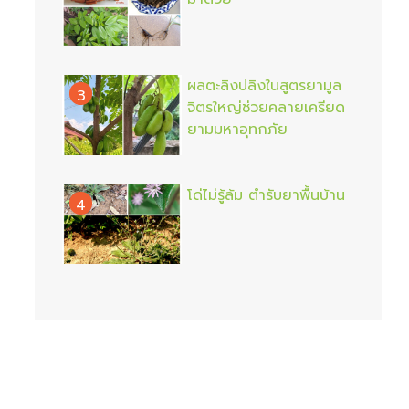
ผลตะลิงปลิงในสูตรยามูล
3
จิตรใหญ่ช่วยคลายเครียด
ยามมหาอุทกภัย
โด่ไม่รู้ล้ม ตำรับยาพื้นบ้าน
4