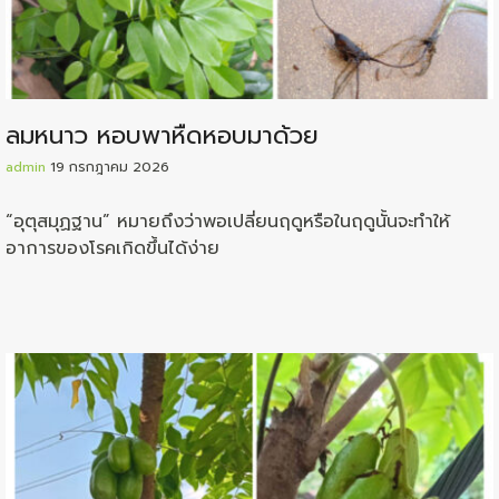
ลมหนาว หอบพาหืดหอบมาด้วย
admin
19 กรกฎาคม 2026
“อุตุสมุฏฐาน” หมายถึงว่าพอเปลี่ยนฤดูหรือในฤดูนั้นจะทำให้
อาการของโรคเกิดขึ้นได้ง่าย