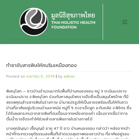
Skip
to
content
ทำชาขับสารพิษให้คนริมเหมืองทอง
Posted on
เมษายน 6, 2019
|
by
admin
พิษณุโลก – ชาวบ้านจำนวนมากในพื้นที่บ้านหนองขอน หมู่ 3 ต.เนินมะปราง
อ.เนินมะปราง จ.พิษณุโลก ร่วมกันหาสมุนไพรรางจืดซึ่งเป็นสมุนไพรไทย ที่มี
สรรพคุณล้างสารพิษในร่างกาย นำมาแปรรูปให้เป็นชาชงพร้อมดื่มให้กับชาว
บ้านที่อาศัยอยู่บริเวณบ้านเขาหม้อ หมู่ที่ 9 ต.เขาเจ็ดลูก อ.ทับคล้อ จ.พิจิตร ซึ่ง
ได้รับผลกระทบจากสารพิษที่ปนเปื้อนจากเหมืองทองคำ เนื่องจากเชื่อว่าการ
ดื่มน้ำรางจืดจะทำให้ช่วยล้างสารพิษภายในร่างกายได้
นางคุณัญญา เชื้อบุญมี อายุ 47 ปี ชาว บ้านหนองขอน กล่าวว่า หลังจากเจ้า
หน้าที่กระทรวงยุติธรรมลงพื้นที่เข้าตรวจสุขภาพของชาวบ้าน ที่อาศัยอยู่รอบ