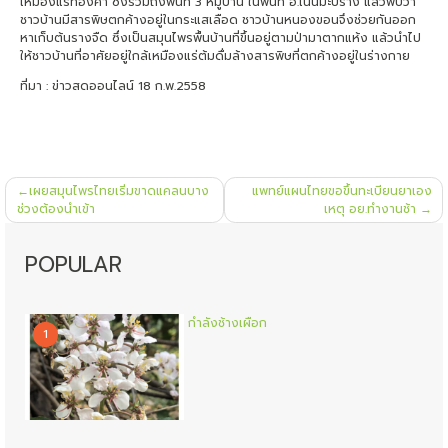
เหมืองแร่ทองคำ ซึ่งรวมถึงพื้นที่ 3 หมู่บ้าน ในพื้นที่ อ.เนินมะปราง แล้วพบว่า
ชาวบ้านมีสารพิษตกค้างอยู่ในกระแสเลือด ชาวบ้านหนองขอนจึงช่วยกันออก
หาเก็บต้นรางจืด ซึ่งเป็นสมุนไพรพื้นบ้านที่ขึ้นอยู่ตามป่ามาตากแห้ง แล้วนำไป
ให้ชาวบ้านที่อาศัยอยู่ใกล้เหมืองแร่ต้มดื่มล้างสารพิษที่ตกค้างอยู่ในร่างกาย
ที่มา : ข่าวสดออนไลน์ 18 ก.พ.2558
แนะแนว
เผยสมุนไพรไทยเริ่มขาดแคลนบาง
แพทย์แผนไทยขอขึ้นทะเบียนยาเอง
เรื่อง
ช่วงต้องนำเข้า
เหตุ อย.ทำงานช้า
POPULAR
กำลังช้างเผือก
1