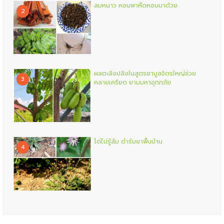
ลมหนาว หอบพาหืดหอบมาด้วย
2
ผลตะลิงปลิงในสูตรยามูลจิตรใหญ่ช่วย
3
คลายเครียด ยามมหาอุทกภัย
โด่ไม่รู้ล้ม ตำรับยาพื้นบ้าน
4