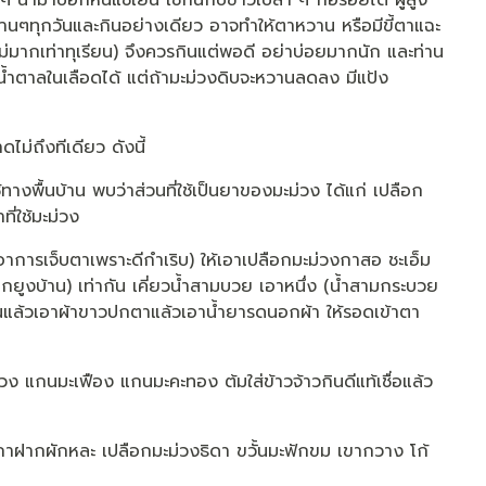
 นำมาปอกหั่นแช่เย็น ใช้กินกับข้าวเปล่า ๆ ก็อร่อยได้ ผู้สูง
งหวานๆทุกวันและกินอย่างเดียว อาจทำให้ตาหวาน หรือมีขี้ตาแฉะ
ม่มากเท่าทุเรียน) จึงควรกินแต่พอดี อย่าบ่อยมากนัก และท่าน
บน้ำตาลในเลือดได้ แต่ถ้ามะม่วงดิบจะหวานลดลง มีแป้ง
ม่ถึงทีเดียว ดังนี้
้ทางพื้นบ้าน พบว่าส่วนที่ใช้เป็นยาของมะม่วง ได้แก่ เปลือก
ี่ใช้มะม่วง
าการเจ็บตาเพราะดีกำเริบ) ให้เอาเปลือกมะม่วงกาสอ ชะเอ็ม
งนกยูงบ้าน) เท่ากัน เคี่ยวน้ำสามบวย เอาหนึ่ง (น้ำสามกระบวย
เย็นแล้วเอาผ้าขาวปกตาแล้วเอาน้ำยารดนอกผ้า ให้รอดเข้าตา
่วง แกนมะเฟือง แกนมะคะทอง ต้มใส่ข้าวจ้าวกินดีแท้เชื่อแล้ว
ฝากผักหละ เปลือกมะม่วงธิดา ขวั้นมะฟักขม เขากวาง โก้