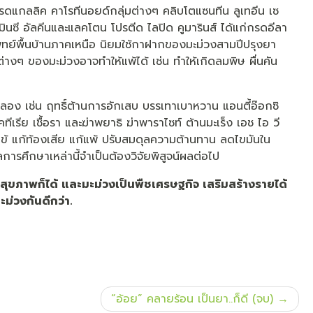
ดแกลลิค คาโรทีนอยด์กลุ่มต่างๆ คลิบโตแซนทีน ลูเทอีน เซ
ตามินซี อัลคีนและแลคโตน โปรตีด ไลปิด คูมารินส์ ได้แก่กรดอีลา
ทย์พื้นบ้านภาคเหนือ นิยมใช้กาฝากของมะม่วงสามปีปรุงยา
่างๆ ของมะม่วงอาจทำให้แพ้ได้ เช่น ทำให้เกิดลมพิษ ผื่นคัน
อง เช่น ฤทธิ์ต้านการอักเสบ บรรเทาเบาหวาน แอนตี้อ๊อกซิ
ีเรีย เชื้อรา และฆ่าพยาธิ ฆ่าพาราไซท์ ต้านมะเร็ง เอช ไอ วี
ข้ แก้ท้องเสีย แก้แพ้ ปรับสมดุลความต้านทาน ลดไขมันใน
การศึกษาเหล่านี้จำเป็นต้องวิจัยพิสูจน์ผลต่อไป
สุขภาพก็ได้ และมะม่วงเป็นพืชเศรษฐกิจ เสริมสร้างรายได้
ม่วงกันดีกว่า.
“อ้อย” คลายร้อน เป็นยา..ก็ดี (จบ)