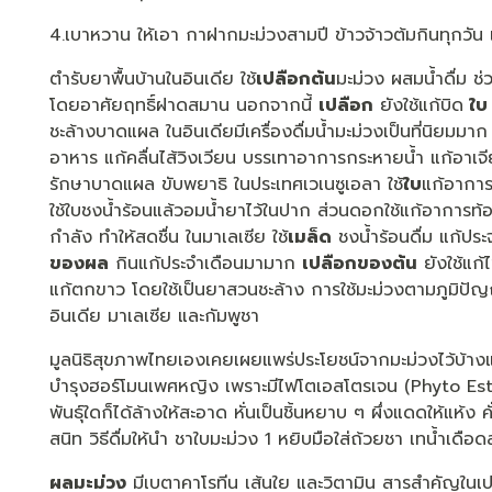
4.เบาหวาน ให้เอา กาฝากมะม่วงสามปี ข้าวจ้าวต้มกินทุกวัน
ตำรับยาพื้นบ้านในอินเดีย ใช้
เปลือกต้น
มะม่วง ผสมน้ำดื่ม ช
โดยอาศัยฤทธิ์ฝาดสมาน นอกจากนี้
เปลือก
ยังใช้แก้บิด
ใบ
ชะล้างบาดแผล ในอินเดียมีเครื่องดื่มน้ำมะม่วงเป็นที่นิยม
อาหาร แก้คลื่นไส้วิงเวียน บรรเทาอาการกระหายน้ำ แก้อา
รักษาบาดแผล ขับพยาธิ ในประเทศเวเนซูเอลา ใช้
ใบ
แก้อาการท
ใช้ใบชงน้ำร้อนแล้วอมน้ำยาไว้ในปาก ส่วนดอกใช้แก้อาการท้อ
กำลัง ทำให้สดชื่น ในมาเลเซีย ใช้
เมล็ด
ชงน้ำร้อนดื่ม แก้ประ
ของผล
กินแก้ประจำเดือนมามาก
เปลือกของต้น
ยังใช้แก้
แก้ตกขาว โดยใช้เป็นยาสวนชะล้าง การใช้มะม่วงตามภูมิปัญญาพ
อินเดีย มาเลเซีย และกัมพูชา
มูลนิธิสุขภาพไทยเองเคยเผยแพร่ประโยชน์จากมะม่วงไว้บ้างแล
บำรุงฮอร์โมนเพศหญิง เพราะมีไฟโตเอสโตรเจน (Phyto Estr
พันธุ์ใดก็ได้ล้างให้สะอาด หั่นเป็นชิ้นหยาบ ๆ ผึ่งแดดให้แห้ง
สนิท วิธีดื่มให้นำ ชาใบมะม่วง 1 หยิบมือใส่ถ้วยชา เทน้ำเดือด
ผลมะม่วง
มีเบตาคาโรทีน เส้นใย และวิตามิน สารสำคัญในเ