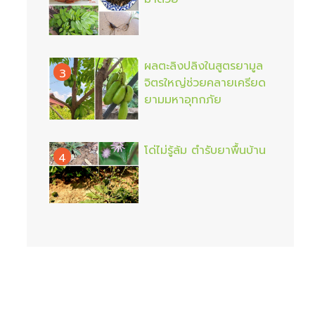
ผลตะลิงปลิงในสูตรยามูล
3
จิตรใหญ่ช่วยคลายเครียด
ยามมหาอุทกภัย
โด่ไม่รู้ล้ม ตำรับยาพื้นบ้าน
4