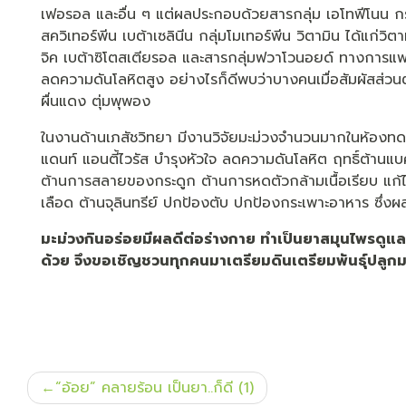
เฟอรอล และอื่น ๆ แต่ผลประกอบด้วยสารกลุ่ม เอโทฟีโนน กร
สควิเทอร์พีน เบต้าเซลินีน กลุ่มโมเทอร์พีน วิตามิน ได้แก่วิ
จิค เบต้าซิโตสเตียรอล และสารกลุ่มฟวาโวนอยด์ ทางการแพ
ลดความดันโลหิตสูง อย่างไรก็ดีพบว่าบางคนเมื่อสัมผัสส่วนต
ผื่นแดง ตุ่มพุพอง
ในงานด้านเภสัชวิทยา มีงานวิจัยมะม่วงจำนวนมากในห้องทดล
แดนท์ แอนตี้ไวรัส บำรุงหัวใจ ลดความดันโลหิต ฤทธิ์ต้านแบคท
ต้านการสลายของกระดูก ต้านการหดตัวกล้ามเนื้อเรียบ แก้ไ
เลือด ต้านจุลินทรีย์ ปกป้องตับ ปกป้องกระเพาะอาหาร ซึ่งผล
มะม่วงกินอร่อยมีผลดีต่อร่างกาย ทำเป็นยาสมุนไพรดูแล
ด้วย จึงขอเชิญชวนทุกคนมาเตรียมดินเตรียมพันธุ์ปลูกมะ
แนะแนว
“อ้อย” คลายร้อน เป็นยา..ก็ดี (1)