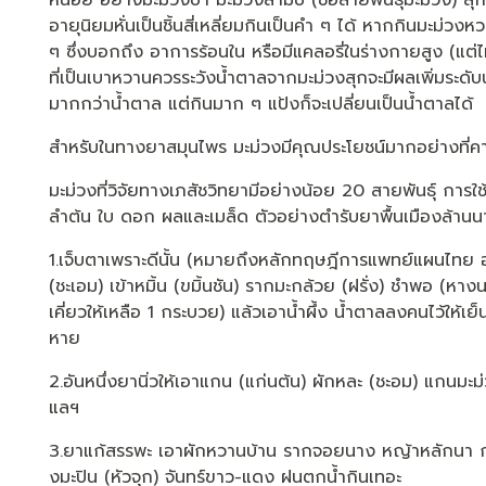
หน่อย อย่างมะม่วงป่า มะม่วงสามปี (ชื่อสายพันธุ์มะม่วง) สุกๆ
อายุนิยมหั่นเป็นชิ้นสี่เหลี่ยมกินเป็นคำ ๆ ได้ หากกินมะม่ว
ๆ ซึ่งบอกถึง อาการร้อนใน หรือมีแคลอรี่ในร่างกายสูง (แต่ไ
ที่เป็นเบาหวานควรระวังน้ำตาลจากมะม่วงสุกจะมีผลเพิ่มระดั
มากกว่าน้ำตาล แต่กินมาก ๆ แป้งก็จะเปลี่ยนเป็นน้ำตาลได้
สำหรับในทางยาสมุนไพร มะม่วงมีคุณประโยชน์มากอย่างที่คาดไ
มะม่วงที่วิจัยทางเภสัชวิทยามีอย่างน้อย 20 สายพันธุ์ การใช
ลำต้น ใบ ดอก ผลและเมล็ด ตัวอย่างตำรับยาพื้นเมืองล้านนาท
1.เจ็บตาเพราะดีนั้น (หมายถึงหลักทฤษฎีการแพทย์แผนไทย อ
(ชะเอม) เข้าหมิ้น (ขมิ้นชัน) รากมะกล้วย (ฝรั่ง) ชำพอ (หา
เคี่ยวให้เหลือ 1 กระบวย) แล้วเอาน้ำผึ้ง น้ำตาลลงคนไว้ให้
หาย
2.อันหนึ่งยานิ่วให้เอาแกน (แก่นต้น) ผักหละ (ชะอม) แกนมะม
แลฯ
3.ยาแก้สรรพะ เอาผักหวานบ้าน รากจอยนาง หญ้าหลักนา กา
งมะปิน (หัวจุก) จันทร์ขาว-แดง ฝนตกน้ำกินเทอะ