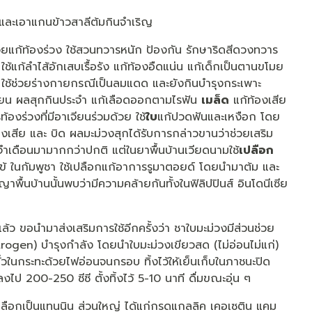
 และเอาแกนข้าวสาลีต้มกินจำเริญ
่วยแก้ท้องร่วง ใช้สวนทวารหนัก ป้องกัน รักษาริดสีดวงทวาร
ใช้แก้ลำไส้อักเสบเรื้อรัง แก้ท้องอืดแน่น แก้เด็กเป็นตานขโมย
มาก ใช้ช่วยร่างกายกรณีเป็นลมแดด และยังกินบำรุงกระเพาะ
เจียน ผลสุกกินประจำ แก้เลือดออกตามไรฟัน
เมล็ด
แก้ท้องเสีย
้องร่วงที่มีอาเจียนร่วมด้วย ใช้
ใบ
แก้ปวดฟันและเหงือก โดย
งเสีย และ บิด ผลมะม่วงสุกได้รับการกล่าวขานว่าช่วยเสริม
จำเดือนมามากกว่าปกติ แต่ในยาพื้นบ้านเวียดนามใช้
เปลือก
ไข้ ในกัมพูชา ใช้เปลือกแก้อาการรูมาตอยด์ โดยนำมาต้ม และ
ื้นบ้านนั้นพบว่ามีความคล้ายกันทั้งในฟิลิปปินส์ อินโดนีเซีย
้ว ขอนำมาส่งเสริมการใช้อีกครั้งว่า ชาใบมะม่วงมีส่วนช่วย
ogen) บำรุงกำลัง โดยนำใบมะม่วงเขียวสด (ไม่อ่อนไม่แก่)
 คั่วในกระทะด้วยไฟอ่อนจนกรอบ ทิ้งไว้ให้เย็นเก็บในภาชนะปิด
ลงไป 200-250 ซีซี ตั้งทิ้งไว้ 5-10 นาที ดื่มขณะอุ่น ๆ
ปลือกเป็นแทนนิน ส่วนใหญ่ ได้แก่กรดแกลลิค เคอเซติน แคม