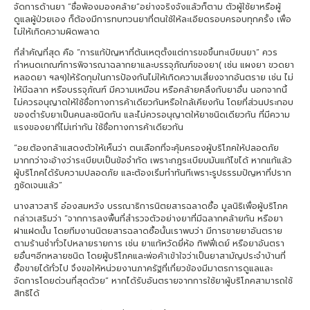
จัดการด้านยา “ชื่อพ้องมองคล้าย”อย่างจริงจังแล้วก็ตาม ตัวผู้ใช้ยาหรือผู้
ดูแลผู้ป่วยเอง ก็ต้องมีการทบทวนยาที่ตนใช้ให้ละเอียดรอบครอบทุกครั้ง เพื่อ
ไม่ให้เกิดความผิดพลาด
ที่สำคัญที่สุด คือ “การแก้ปัญหาที่ต้นเหตุตั้งแต่การขอขึ้นทะเบียนยา” ควร
กำหนดเกณฑ์การพิจารณาฉลากยาและบรรจุภัณฑ์ของยา( เช่น แผงยา ขวดยา
หลอดยา ฯลฯ)ให้รัดกุมในการป้องกันไม่ให้เกิดความเสี่ยงจากอันตราย เช่น ไม่
ให้มีฉลาก หรือบรรจุภัณฑ์ มีความเหมือน หรือคล้ายคลึงกับยาอื่น นอกจากนี้
ไม่ควรอนุญาตให้ใช้ชื่อทางการค้าเดียวกันหรือใกล้เคียงกัน โดยที่ส่วนประกอบ
ของตำรับยาเป็นคนละชนิดกัน และไม่ควรอนุญาตให้ยาชนิดเดียวกัน ที่มีความ
แรงของยาที่ไม่เท่ากัน ใช้ชื่อทางการค้าเดียวกัน
“อย.ต้องกล้าแสดงตัวให้เห็นว่า ตนเลือกที่จะคุ้มครองผู้บริโภคให้ปลอดภัย
มากกว่าจะอ้างว่าระเบียบเป็นข้อจำกัด เพราะกฎระเบียบมันแก้ไขได้ หากแก้แล้ว
ผู้บริโภคได้รับความปลอดภัย และต้องเริ่มทำทันทีเพราะรูปธรรมปัญหาที่ปราก
ฎชัดเจนแล้ว”
นางสาวสารี อ๋องสมหวัง บรรณาธิการนิตยสารฉลาดซื้อ มูลนิธิเพื่อผู้บริโภค
กล่าวเสริมว่า “จากการลงพื้นที่สำรวจตัวอย่างยาที่มีฉลากคล้ายกัน หรือยา
ฝาแฝดนั้น โดยทีมงานนิตยสารฉลาดซื้อนั้นเราพบว่า มีการขายยาอันตราย
ตามร้านชำทั่วไปหลายรายการ เช่น ยาแก้หวัดยี่ห้อ ทิฟฟี่เดย์ หรือยาอันตรา
ยอื่นๆอีกหลายชนิด โดยผู้บริโภคและพ่อค้าเข้าใจว่าเป็นยาสามัญประจำบ้านที่
ซื้อขายได้ทั่วไป จึงขอให้หน่วยงานภาครัฐที่เกี่ยวข้องมีมาตรการดูแลและ
จัดการโดยด่วนที่สุดด้วย” หากได้รับอันตรายจากการใช้ยาผู้บริโภคสามารถใช้
สิทธิได้