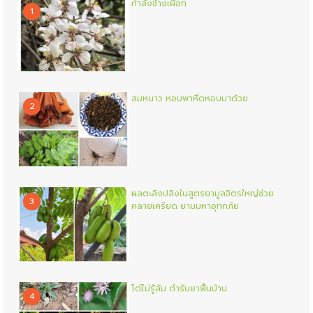
กำลังช้างเผือก
1
ลมหนาว หอบพาหืดหอบมาด้วย
2
ผลตะลิงปลิงในสูตรยามูลจิตรใหญ่ช่วย
3
คลายเครียด ยามมหาอุทกภัย
โด่ไม่รู้ล้ม ตำรับยาพื้นบ้าน
4