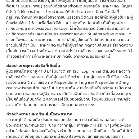
ร่วมกับนิตยสารฉลาดซื้อ มูลนิธิเพื่อผู้บริโภค และศูนย์วิชาการเฝ้าระวังและ
พัฒนาระบบยา (กพย.) ร่วมกันจัดแถลงข่าวเปิดเผยรายชื่อ “ยาฝาแฝด” ปัญหา
ที่ยังไม่ได้รับการจัดการ โดยนำเสนอให้เห็นว่า ฉลากยาเป็นเครื่องมือที่
กฎหมายกำหนดให้แสดงไว้ข้างภาชนะบรรจุยา วัตถุประสงค์เพื่อให้ผู้สั่งใช้ และผู้
ที่จะต้องใช้ยา ได้อ่านเพื่อที่จะได้ใช้ยาอย่างถูกต้องปลอดภัย ทั้งนี้กฎหมาย
กำหนดให้ฉลากยาจะต้องมีรายละเอียดที่จำเป็นครบถ้วน ได้แก่ ชื่อสามัญทาง
ยา ชื่อทางการค้า เลขทะเบียนยา สรรพคุณของยา วันผลิตและวันหมดอายุ แต่
บางครั้งพบว่าฉลากยาหลายรายการกลับมีรูปแบบที่ใกล้เคียงกันมาก มากจน
อาจเรียกได้ว่าเป็น “ ยาฝาแฝด จนทำให้ผู้บริโภคเกิดความสับสน หรือเกิดความ
เสี่ยงในการใช้ยาอย่างผิดพลาดโดยไม่ตั้งใจ เภสัชกร จากชมรมเภสัชชนบท ได้
สำรวจและทำการศึกษาผลกระทบที่เกิดขึ้น จากความสับสนเหล่านี้
ตัวอย่างเหตุการณ์จริงที่เกิดขึ้น
ผู้ป่วยชายไทย อายุ 41 ปี มารับยาจิตเภท (Schizophrenia) ตามนัด หลังจาก
เภสัชกรได้ตรวจสอบยาเดิมที่ผู้ป่วยนำติดตัวมา โดยผู้ป่วยรายนี้ได้รับยาชนิด
เดียวกัน แต่ 2 ความแรง คือ Risperidone 1 mg และ Risperidone 2 mg
ตามภาพประกอบโดยเวลารับประทานยาทั้ง 2 เหมือนกันคือ ครั้งละ 1 เม็ด ก่อน
นอน จากการสอบถามผู้ป่วยและญาติเข้าใจผิดคิดว่าอันเดียวกัน เนื่องจากดูเห
มือนๆกันจึงเก็บยาทั้ง 2 ความแรงไว้ในซองเดียวกัน โดยหยิบรับประทานครั้ง
ละ 2 เม็ด ก่อนนอนและไม่ทราบว่าเป็นยาคนละความแรง
ตัวอย่างยาฝาแฝดที่พบในโรงพยาบาล
ภก.ภาณุโชติ ทองยัง ประธานชมรมเภสัชชนบท กล่าวถึงข้อเสนอในการแก้
ปัญหาฉลากยาฝาแฝดว่า “ปัญหาจากกลุ่ม “ยาฝาแฝด” หรือ “ยารูปพ้อง-มอง
คล้าย” ต้องอาศัยการแก้ไขปัญหาร่วมกันจากทุกส่วน เพื่อเป็นการป้องกันไม่ให้
เกิดอันตรายถึงผู้ใช้ยา นอกจากนี้ แม้ว่าโรงพยาบาลทุกแห่งจะมีมาตรการ