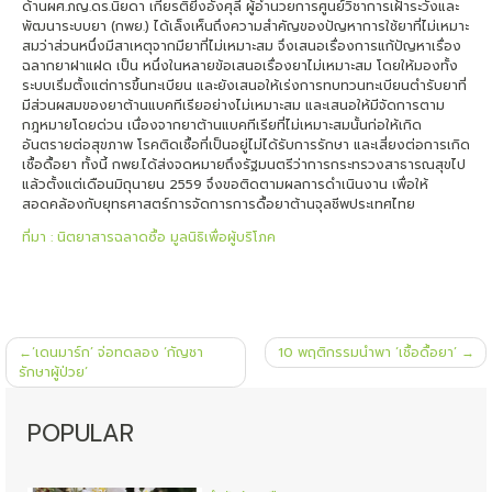
ด้านผศ.ภญ.ดร.นิยดา เกียรติยิ่งอังศุลี ผู้อำนวยการศูนย์วิชาการเฝ้าระวังและ
พัฒนาระบบยา (กพย.) ได้เล็งเห็นถึงความสำคัญของปัญหาการใช้ยาที่ไม่เหมาะ
สมว่าส่วนหนึ่งมีสาเหตุจากมียาที่ไม่เหมาะสม จึงเสนอเรื่องการแก้ปัญหาเรื่อง
ฉลากยาฝาแฝด เป็น หนึ่งในหลายข้อเสนอเรื่องยาไม่เหมาะสม โดยให้มองทั้ง
ระบบเริ่มตั้งแต่การขึ้นทะเบียน และยังเสนอให้เร่งการทบทวนทะเบียนตำรับยาที่
มีส่วนผสมของยาต้านแบคทีเรียอย่างไม่เหมาะสม และเสนอให้มีจัดการตาม
กฎหมายโดยด่วน เนื่องจากยาต้านแบคทีเรียที่ไม่เหมาะสมนั้นก่อให้เกิด
อันตรายต่อสุขภาพ โรคติดเชื้อที่เป็นอยู่ไม่ได้รับการรักษา และเสี่ยงต่อการเกิด
เชื้อดื้อยา ทั้งนี้ กพย.ได้ส่งจดหมายถึงรัฐมนตรีว่าการกระทรวงสาธารณสุขไป
แล้วตั้งแต่เดือนมิถุนายน 2559 จึงขอติดตามผลการดำเนินงาน เพื่อให้
สอดคล้องกับยุทธศาสตร์การจัดการการดื้อยาต้านจุลชีพประเทศไทย
ที่มา : นิตยาสารฉลาดซื้อ มูลนิธิเพื่อผู้บริโภค
แนะแนว
‘เดนมาร์ก’ จ่อทดลอง ‘กัญชา
10 พฤติกรรมนำพา ‘เชื้อดื้อยา’
เรื่อง
รักษาผู้ป่วย’
POPULAR