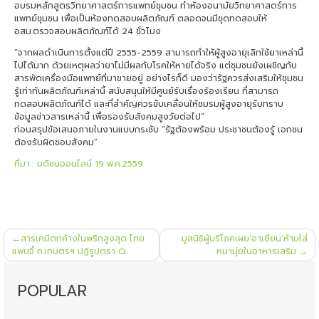
อบรมหลักสูตรวิทยาศาสตร์การแพทย์ชุมชน ทำห้องอนามัยวิทยาศาสตร์การ
แพทย์ชุมชน เพื่อเป็นห้องทดสอบผลิตภัณฑ์ ตลอดจนมีชุดทดสอบให้
อสม.ตรวจสอบผลิตภัณฑ์ได้ 24 ชั่วโมง
“จากผลดำเนินการตั้งแต่ปี 2555-2559 สามารถทำให้ผู้สูงอายุเลิกใช้ยาเหล่านี้
ไปได้มาก ด้วยเหตุผลว่ายาไม่มีผลกับโรคให้หายได้จริง แต่ชุมชนยังเผชิญกับ
สารพัดเครื่องมือแพทย์ที่มาขายอยู่ อย่างไรก็ดี มองว่ารัฐควรส่งเสริมให้ชุมชน
รู้เท่าทันผลิตภัณฑ์เหล่านี้ สนับสนุนให้มีศูนย์รับเรื่องร้องเรียน ที่สามารถ
ทดสอบผลิตภัณฑ์ได้ และที่สำคัญควรขับเคลื่อนให้ชมรมผู้สูงอายุรับทราบ
ข้อมูลข่าวสารเหล่านี้ เพื่อรองรับสังคมสูงวัยต่อไป”
ก่อนสรุปข้อเสนอภายในงานแบบกระชับ “รัฐต้องพร้อม ประชาชนต้องรู้ เอกชน
ต้องรับผิดชอบสังคม”
ที่มา : มติชนออนไลน์ 19 พ.ค.2559
แนะแนว
สารเคมีตกค้างในพริกสูงสุด ไทย
มูลนิธิผู้บริโภคเผย’อาเซียน’ห้ามใส่
เรื่อง
แพนจี้ ก.เกษตรฯ ปฏิรูปตรา Q
หมามุ่ยในอาหารเสริม
POPULAR