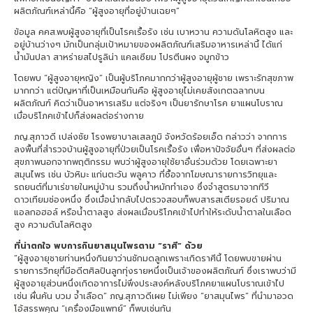
ผลิตภัณฑ์เหล่านี้คือ “ผู้สูงอายุที่อยู่บ้านเฉยๆ”
ข้อมูล คคส.พบผู้สูงอายุที่เป็นโรคเรื้อรัง เช่น เบาหวาน ความดันโลหิตสูง และ
อยู่บ้านว่างๆ มักเป็นกลุ่มเป้าหมายของผลิตภัณฑ์เสริมอาหารเหล่านี้ ได้แก่
น้ำมันปลา สาหร่ายสไปรูลิน่า แคลเซียม โปรตีนผง จมูกข้าว
โดยพบ “ผู้สูงอายุหญิง” เป็นผู้บริโภคมากกว่าผู้สูงอายุผู้ชาย เพราะรักสุขภาพ
มากกว่า แต่ปัญหาที่เป็นเหมือนกันคือ ผู้สูงอายุไม่เคยสังเกตฉลากบน
ผลิตภัณฑ์ คิดว่าเป็นอาหารเสริม แต่จริงๆ เป็นยารักษาโรค ยาแผนโบราณ
เมื่อบริโภคเข้าไปก็ส่งผลต่อร่างกาย
ภญ.สุภาวดี เปล่งชัย โรงพยาบาลเสลภูมิ จังหวัดร้อยเอ็ด กล่าวว่า จากการ
ลงพื้นที่สำรวจบ้านผู้สูงอายุที่ป่วยเป็นโรคเรื้อรัง เพื่อหาปัจจัยอื่นๆ ที่ส่งผลต่อ
สุขภาพนอกจากพฤติกรรม พบว่าผู้สูงอายุใช้ยาอื่นร่วมด้วย โดยเฉพาะยา
สมุนไพร เช่น บัวหิมะ แก่นตะวัน พลูคาว ที่ซื้อจากโฆษณารายการวิทยุและ
รถยนต์ที่มาเร่ขายในหมู่บ้าน รวมถึงน้ำหมักทำเอง ซึ่งจำสูตรมาจากทีวี
ดาวเทียมช่องหนึ่ง ซึ่งเมื่อนำกลับไปตรวจสอบก็พบสารสเตียรอยด์ ปริมาณ
แอลกอฮอล์ หรือน้ำตาลสูง ส่งผลเมื่อบริโภคเข้าไปทำให้ระดับน้ำตาลในเลือด
สูง ความดันโลหิตสูง
ที่น่าตกใจ พบการกินยาสมุนไพรตาม “ราศี” ด้วย
“ผู้สูงอายุชายท่านหนึ่งกินยาว่านชักมดลูกเพราะเกิดราศีนี้ โดยพบขายผ่าน
รายการวิทยุที่มีอดีตศิลปินลูกทุ่งรายหนึ่งเป็นเจ้าของผลิตภัณฑ์ ซึ่งเราพบว่ามี
ผู้สูงอายุส่วนหนึ่งเกิดอาการไม่พึงประสงค์หลังบริโภคยาแผนโบราณเข้าไป
เช่น ผื่นคัน บวม จ้ำเลือด” ภญ.สุภาวดีเผย ไม่เพียง “ยาสมุนไพร” ที่นำมาอวด
โอ้สรรพคุณ “เครื่องมือแพทย์” ก็พบเช่นกัน