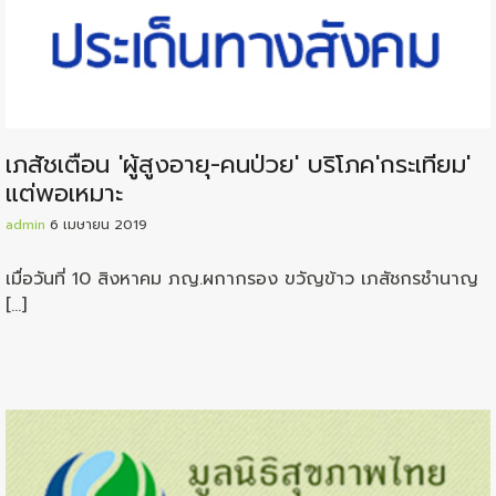
เภสัชเตือน ′ผู้สูงอายุ-คนป่วย′ บริโภค′กระเทียม′
แต่พอเหมาะ
admin
6 เมษายน 2019
เมื่อวันที่ 10 สิงหาคม ภญ.ผกากรอง ขวัญข้าว เภสัชกรชำนาญ
[…]