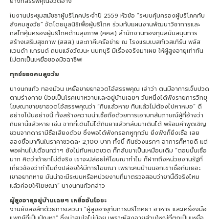
ย่างที่สรรพคุณอวดอ้าง
ในงานประชุมสมัชชาผู้บริโภคประจำปี 2559 หัวข้อ “ระบบคุ้มครองผู้บริโภคกับ
สังคมสูงวัย” จัดโดยมูลนิธิเพื่อผู้บริโภค ร่วมกับแผนงานพัฒนาวิชาการและ
กลไกคุ้มครองผู้บริโภคด้านสุขภาพ (คคส.) สำนักงานกองทุนสนับสนุนการ
สร้างเสริมสุขภาพ (สสส.) และภาคีเครือข่าย ณ โรงแรมเบสท์เวสเทิร์น พลัส
แวนด้า แกรนด์ ถนนแจ้งวัฒนะ นนทบุรี มีเรื่องจริงมาเผย ให้ผู้สูงอายุเท่าทัน
ไม่ตกเป็นเหยื่อของมิจฉาชีพ!
ทุกข์ของคนสูงวัย
นางนกแก้ว ทองม้วน เหยื่อขายยาอวดโอ้สรรพคุณ เล่าว่า ตนมีอาการเจ็บปวด
ตามร่างกาย ป่วยเป็นโรคเบาหวานและอยู่บ้านเฉยๆ วันหนึ่งได้ฟังรายการวิทยุ
โฆษณาขายยาอวดโอ้สรรพคุณว่า “กินแล้วหาย กินแล้วไม่ต้องไปหาหมอ” ดี
อย่างโน้นอย่างนี้ ทั้งสร้างความน่าเชื่อถือด้วยการเอาบทสัมภาษณ์ผู้ที่อ้างว่า
กินยานี้แล้วหาย เช่น จากที่เดินไม่ได้กินยาแล้วกลับมาเดินได้ พร้อมคำพูดเชิญ
ชวนจากดารามีชื่อเสียงด้วย ซึ่งพอได้ฟังกรอกหูทุกวัน ยิ่งฟังก็ยิ่งเชื่อ เลย
ลองซื้อมากินในราคาขวดละ 2,100 บาท ทั้งนี้ กินช่วงแรกๆ อาการก็หายดี แต่
พอผ่านไปเดือนกว่าๆ ยังไม่ทันหมดขวด ก็กลับมาเป็นเหมือนเดิม “ตอนนั้นเชื่อ
มาก คิดว่าถ้ายาไม่ดีจริง เขาจะปล่อยให้โฆษณาทำไม ก็ฝากถึงหน่วยงานรัฐที่
เกี่ยวข้องว่าทำไมถึงปล่อยให้มีการโฆษณา เพราะคนบ้านนอกเขาเชื่อกันเยอะ
เขาอยากหาย มันน่าจะมีระบบหรือหน่วยงานที่มาตรวจสอบว่ายานี้ดีจริงไหม
แล้วค่อยให้โฆษณา” นางนกแก้วกล่าว
ผู้สูงอายุอยู่บ้านเฉยๆ เหยื่ออันโอชะ
งานยังลงลึกด้วยการเสวนา “ผู้สูงอายุกับการบริโภคยา อาหาร และเครื่องมือ
แพทย์ที่เป็นปัญหา” ซึ่งน่าสนใจไม่น้อย เพราะผู้สูงอายุส่วนใหญ่ที่ตกเป็นเหยื่อ