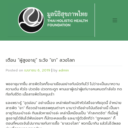
Skip
to
content
เตือน “ผู้สูงอายุ” ระวัง “ยา” ลวงโลก
Posted on
เมษายน 6, 2019
|
by
admin
พออายุมากขึ้น สารพัดโรคก็จะมาเยือนอย่างกับนัดกันไว้ ไม่ว่าจะเป็นเบาหวาน
ความดัน หัวใจ ปวดข้อ ปวดกระดูก พานเอาผู้เฒ่าผู้แก่บางคนหมดกำลังใจ ทด
ท้อกับชีวิต เมื่อสารพัดโรครุมเร้า
และเพราะรู้ “จุดอ่อน” อย่างนี้เอง เหล่าพ่อค้าแม่ค้าหัวใสจึงอาศัยจุดนี้ จำหน่าย
สารพัด “ยา” ที่อวดอ้างสรรพคุณต่างๆ นานาว่าดีอย่างโน้นดีอย่างนี้ เป็นยา
อายุวัฒนะบ้างล่ะ กินแล้วหายบ้างล่ะ เหล่านี้เหมือนเป็น “คำสะกดจิต” ที่เมื่อผู้
สูงอายุได้ยินได้ฟังบ่อยๆ ก็มักจะหลงเชื่อ และมารู้ตัวอีกทีว่า “ถูกหลอก” ก็
ตอนที่หมดเงินไปมากมายกับการซื้อ “ยาลวงโลก” พวกนี้มากิน แล้วไม่ได้ผลอ