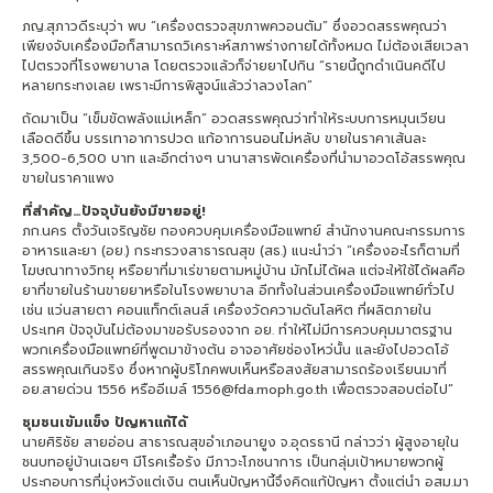
ภญ.สุภาวดีระบุว่า พบ “เครื่องตรวจสุขภาพควอนตัม” ซึ่งอวดสรรพคุณว่า
เพียงจับเครื่องมือก็สามารถวิเคราะห์สภาพร่างกายได้ทั้งหมด ไม่ต้องเสียเวลา
ไปตรวจที่โรงพยาบาล โดยตรวจแล้วก็จ่ายยาไปกิน “รายนี้ถูกดำเนินคดีไป
หลายกระทงเลย เพราะมีการพิสูจน์แล้วว่าลวงโลก”
ถัดมาเป็น “เข็มขัดพลังแม่เหล็ก” อวดสรรพคุณว่าทำให้ระบบการหมุนเวียน
เลือดดีขึ้น บรรเทาอาการปวด แก้อาการนอนไม่หลับ ขายในราคาเส้นละ
3,500-6,500 บาท และอีกต่างๆ นานาสารพัดเครื่องที่นำมาอวดโอ้สรรพคุณ
ขายในราคาแพง
ที่สำคัญ…ปัจจุบันยังมีขายอยู่!
ภก.นคร ตั้งวันเจริญชัย กองควบคุมเครื่องมือแพทย์ สำนักงานคณะกรรมการ
อาหารและยา (อย.) กระทรวงสาธารณสุข (สธ.) แนะนำว่า “เครื่องอะไรก็ตามที่
โฆษณาทางวิทยุ หรือยาที่มาเร่ขายตามหมู่บ้าน มักไม่ได้ผล แต่จะให้ใช้ได้ผลคือ
ยาที่ขายในร้านขายยาหรือในโรงพยาบาล อีกทั้งในส่วนเครื่องมือแพทย์ทั่วไป
เช่น แว่นสายตา คอนแท็กต์เลนส์ เครื่องวัดความดันโลหิต ที่ผลิตภายใน
ประเทศ ปัจจุบันไม่ต้องมาขอรับรองจาก อย. ทำให้ไม่มีการควบคุมมาตรฐาน
พวกเครื่องมือแพทย์ที่พูดมาข้างต้น อาจอาศัยช่องโหว่นั้น และยังไปอวดโอ้
สรรพคุณเกินจริง ซึ่งหากผู้บริโภคพบเห็นหรือสงสัยสามารถร้องเรียนมาที่
อย.สายด่วน 1556 หรืออีเมล์ 1556@fda.moph.go.th เพื่อตรวจสอบต่อไป”
ชุมชนเข้มแข็ง ปัญหาแก้ได้
นายศิริชัย สายอ่อน สาธารณสุขอำเภอนายูง จ.อุดรธานี กล่าวว่า ผู้สูงอายุใน
ชนบทอยู่บ้านเฉยๆ มีโรคเรื้อรัง มีภาวะโภชนาการ เป็นกลุ่มเป้าหมายพวกผู้
ประกอบการที่มุ่งหวังแต่เงิน ตนเห็นปัญหานี้จึงคิดแก้ปัญหา ตั้งแต่นำ อสม.มา