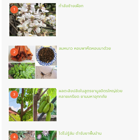
กำลังช้างเผือก
1
ลมหนาว หอบพาหืดหอบมาด้วย
2
ผลตะลิงปลิงในสูตรยามูลจิตรใหญ่ช่วย
3
คลายเครียด ยามมหาอุทกภัย
โด่ไม่รู้ล้ม ตำรับยาพื้นบ้าน
4