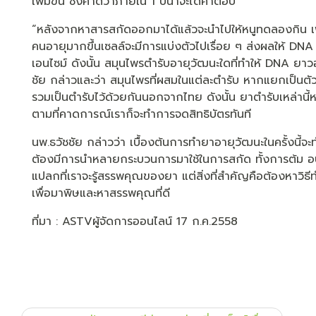
เพิ่มขึ้น ซึ่งคาดว่าภายใน 1 ปีน่าจะได้คำตอบ
“หลังจากหาสารสกัดออกมาได้แล้วจะนำไปให้หนูทดลองกิน เพื
คนอายุมากขึ้นเซลล์จะมีการแบ่งตัวไปเรื่อย ๆ ส่งผลให้ DNA 
เอนไซม์ ดังนั้น สมุนไพรตำรับอายุวัฒนะใดที่ทำให้ DNA ยา
ชัย กล่าวและว่า สมุนไพรที่ผสมในแต่ละตำรับ หากแยกเป็นตัว ๆ
รวมเป็นตำรับไว้ด้วยกันนอกจากไทย ดังนั้น ยาตำรับเหล่านี้หา
ตามที่คาดการณ์เราก็จะทำการจดสิทธิบัตรทันที
นพ.ธวัชชัย กล่าวว่า เบื้องต้นการทำยาอายุวัฒนะในครั้งนี้จะ
ต้องมีการนำหลายกระบวนการมาใช้ในการสกัด ทั้งการต้ม อบเป
แปลกที่เราจะรู้สรรพคุณของยา แต่สิ่งที่สำคัญคือต้องหาวิธีท
เพื่อมาพิษและหาสรรพคุณที่ดี
ที่มา : ASTVผู้จัดการออนไลน์ 17 ก.ค.2558