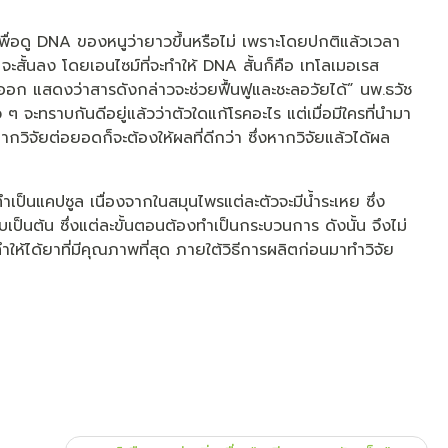
่อดู DNA ของหนูว่ายาวขึ้นหรือไม่ เพราะโดยปกติแล้วเวลา
จะสั้นลง โดยเอนไซม์ที่จะทำให้ DNA สั้นก็คือ เทโลเมอเรส
วออก แสดงว่าสารดังกล่าวจะช่วยฟื้นฟูและชะลอวัยได้” นพ.ธวัช
 จะทราบกันดีอยู่แล้วว่าตัวใดแก้โรคอะไร แต่เมื่อมีใครที่นำมา
กวิจัยต่อยอดก็จะต้องให้ผลที่ดีกว่า ซึ่งหากวิจัยแล้วได้ผล
ทำเป็นแคปซูล เนื่องจากในสมุนไพรแต่ละตัวจะมีน้ำระเหย ซึ่ง
็นต้น ซึ่งแต่ละขั้นตอนต้องทำเป็นกระบวนการ ดังนั้น จึงไม่
ำให้ได้ยาที่มีคุณภาพที่สุด ภายใต้วิธีการผลิตก่อนมาทำวิจัย