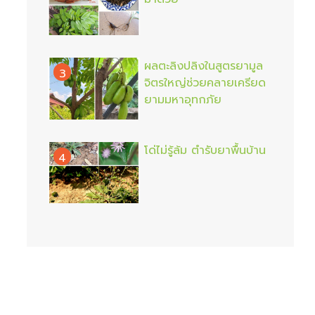
ผลตะลิงปลิงในสูตรยามูล
3
จิตรใหญ่ช่วยคลายเครียด
ยามมหาอุทกภัย
โด่ไม่รู้ล้ม ตำรับยาพื้นบ้าน
4