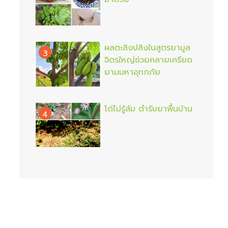
ผลตะลิงปลิงในสูตรยามูล
3
จิตรใหญ่ช่วยคลายเครียด
ยามมหาอุทกภัย
โด่ไม่รู้ล้ม ตำรับยาพื้นบ้าน
4