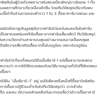
ลิสตินในผู้ป่วยโรงพยาบาลในสองเมืองใหญ่ราวร้อยละ 1 ทั้ง
 ขณะผลการศึกษาเกี่ยวเนื่องอีกชิ้น โดยทีมวิจัยชุดเดียวกันพบ
่และเนื้อไก่ในร้านขายของชำราว 1 ใน 3 ดื้อยาคาร์บาเพเนม และ
งสองชนิดอัตราสูงในมูลสุนัขจากฟาร์มไก่และในแมลงวันในฟาร์ม
จเป็นพาหะแพร่แบคทีเรียดื้อยาจากฟาร์มเลี้ยงสัตว์ ทีมวิจัยสรุป
ิ่มความวิตกด้านสาธารณสุขอย่างมากและอาจเป็นเหตุผล
ึงมีความเสี่ยงติดเชื้อมากขึ้นในฤดูร้อน เพราะในฤดูร้อน
ฟาร์มไก่เกือบทั้งหมดมียีนเอ็มซีอาร์-1 แต่เชื้อสามารถแสดง
ยความว่า หากใช้วิธีตรวจสอบโดยวิธีมาตรฐานทั่วไปที่ใช้ทดสอบ
นดื้อยา
ียีน “เอ็มซีอาร์–1” อยู่ แม้มีเพียงครึ่งหนึ่งที่ดื้อยาโคลิสติน
รดื้อยาปฏิชีวนะต่ำเกินไปทีมวิจัยสรุปว่า จากลำดับ
เก็ต และคน มีความคล้ายคลึงกันมากจนเชื่อว่ามีการดื้อยาคาร์