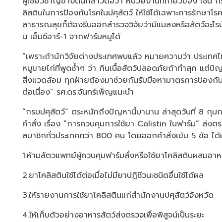
ผู้เชี่ยวชาญข้างต้นกล่าวต่อว่า หน่วยงานที่เกี่ยวข้อง เช่
ลิสตินในการป้องกันโรคในปศุสัตว์ ให้ใช้ได้เฉพาะการรักษา
สาธารณสุขก็ต้องรีบออกสำรวจวิจัยว่ามีแมลงหรือสัตว์อะไรบ้าง
น เอ็มซีอาร์-1 จากฟาร์มหมูได้
“เพราะถ้านักวิจัยต่างประเทศพบแล้ว หมายความว่า ประเทศไ
หมูขายไก่ที่พูดซ้ำๆ ว่า กินเนื้อสัตว์ปลอดภัยถ้าทำสุก แต่ปั
สิ่งแวดล้อม ทุกฝ่ายต้องมาช่วยกันรับมือหามาตรการป้องกันย
ต่อเนื่อง” รศ.ดร.จันทร์เพ็ญแนะนำ
“กรมปศุสัตว์” ตระหนักถึงปัญหานี้มานาน ล่าสุดวันที่ 8 กุ
คำสั่ง เรื่อง “การควบคุมการใช้ยา Colistin ในฟาร์ม” ส่ง
สมาชิกทั่วประเทศกว่า 800 คน โดยออกคำสั่งเข้ม 5 ข้อ ได้
1.ห้ามสัตวแพทย์ผู้ควบคุมฟาร์มสั่งหรือใช้ยาโคลิสตินผสมอาห
2.ยาโคลิสตินใช้ได้ต่อเมื่อไม่มียาปฏิชีวนะชนิดอื่นใช้ได้ผล
3.ให้รายงานการใช้ยาโคลิสตินแก่สำนักงานปศุสัตว์จังหวัด
4.ให้เก็บตัวอย่างอาหารสัตว์ส่งตรวจเพื่อพิสูจน์เป็นระยะ