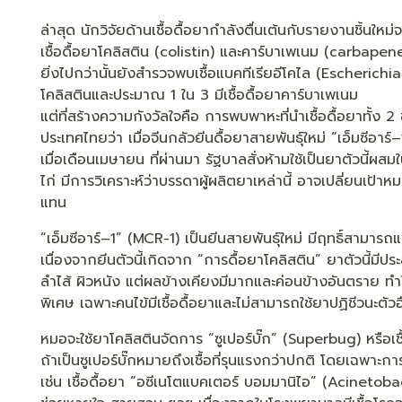
ล่าสุด นักวิจัยด้านเชื้อดื้อยากำลังตื่นเต้นกับรายงานชิ้นใ
เชื้อดื้อยาโคลิสติน (colistin) และคาร์บาเพเนม (carbapenems)
ยิ่งไปกว่านั้นยังสำรวจพบเชื้อแบคทีเรียอีโคไล (Escherichia co
โคลิสตินและประมาณ 1 ใน 3 มีเชื้อดื้อยาคาร์บาเพเนม
แต่ที่สร้างความกังวัลใจคือ การพบพาหะที่นำเชื้อดื้อยาทั้
ประเทศไทยว่า เมื่อจีนกลัวยีนดื้อยาสายพันธุ์ใหม่ “เอ็มซีอาร
เมื่อเดือนเมษายน ที่ผ่านมา รัฐบาลสั่งห้ามใช้เป็นยาตัวนี้ผส
ไก่ มีการวิเคราะห์ว่าบรรดาผู้ผลิตยาเหล่านี้ อาจเปลี่ยนเ
แทน
“เอ็มซีอาร์–1” (MCR-1) เป็นยีนสายพันธุ์ใหม่ มีฤทธิ์สามารถแ
เนื่องจากยีนตัวนี้เกิดจาก “การดื้อยาโคลิสติน” ยาตัวนี้มีป
ลำไส้ ผิวหนัง แต่ผลข้างเคียงมีมากและค่อนข้างอันตราย ทำใ
พิเศษ เฉพาะคนไข้มีเชื้อดื้อยาและไม่สามารถใช้ยาปฏิชีวนะตัวอื
หมอจะใช้ยาโคลิสตินจัดการ “ซูเปอร์บั๊ก” (Superbug) หรือเชื้อ
ถ้าเป็นซูเปอร์บั๊กหมายถึงเชื้อที่รุนแรงกว่าปกติ โดยเฉพาะการ
เช่น เชื้อดื้อยา “อซีเนโตแบคเตอร์ บอมมานิไอ” (Acinet