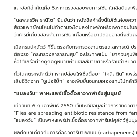
และข้อที่สำคัญคือ 5.หากตรวจสอบพบการใช้ยาโคลิสตินจะพ
“นสพ.สรวิศ ธานีโต” ยืนยันว่า หนังสือคำสั่งนี้ไม่ใช่แค่ขอความ
สัตวแพทย์คนไหนไม่ทำตามจะโดนลงโทษพักหรือเพิกถอนใบอนุ
ว่าใครมีเกี่ยวข้องกับการใช้ยาเถื่อนหรือยาปลอมอาจถึงขั
เมื่อกรมปศุสัตว์ ที่ขึ้นตรงกับกระทรวงเกษตรและสหกรณ์ ปร
ต้องรอ “กระทรวงสาธารณสุข” จะประกาศเป็น “ยาควบคุมพิเศษ”
ซื้อได้เสรีอย่างถูกกฎหมายผ่านเซลส์ขายยาหรือร้านจำหน่าย
ทั่วโลกตระหนักดีว่า หากปล่อยให้เชื้อดื้อยา “โคลิสติน” แพ
เสียชีวิตจาก “ซูเปอร์บั๊ก” อาจเพิ่มขึ้นจนหมอเองแทบไม่กล้าวิ
“แมลงวัน” พาหะแพร่เชื้อดื้อยาจากฟาร์มสู่มนุษย์
เมื่อวันที่ 6 กุมภาพันธ์ 2560 เว็บไซต์ข้อมูลข่าวสารวิทย
“Flies are spreading antibiotic resistance from farms 
“แมลงวัน” เป็นพาหะแพร่นำเชื้อดื้อยาจากฟาร์มปศุสัตว์สู่มนุ
ผลศึกษาเกี่ยวกับการดื้อยาคาร์บาเพเนม (carbapenems) แล