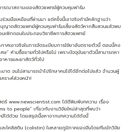
ิจารณาสถานะของสัตวแพทย์ผู้ควบคุมฟาร์ม
ร่วมมือเหมือนที่ผ่านมา แต่ครั้งนี้เอาจริงถ้ามีหลักฐานว่า
ญาตสัตวแพทย์ผู้ควบคุมฟาร์มเลี้ยงสัตว์หากสืบสวนแล้วพบ
้นถอนเพิกถอนใบประกอบวิชาชีพการสัตวแพทย์
ะกาศเอาจริงในการจัดระเบียบการใช้ยาอันตรายตัวนี้ ตอนนี้คง
 ห้ามซื้อขายทั่วไปหรือไม่ เพราะปัจจุบันยาตัวนี้สามารถหา
อาหารและยาสัตว์ทั่วไป
ร่ระบาด จนไม่สามารถนำไปรักษาคนไข้ได้อีกต่อไปแล้ว จำนวนผู้
เคราะห์ล่วงหน้า!
าศาสตร์ www.newscientist.com ได้ตีพิมพ์บทความ เรื่อง
to people” เกี่ยวกับงานวิจัยใหม่ล่าสุดที่พบว่า
ษย์ได้ด้วย โดยสรุปเนื้อหาจากบทความได้ดังนี้
ะโคลิสติน (colistin) ในหลายภูมิภาคของจีนโดยทีมนักวิจัย