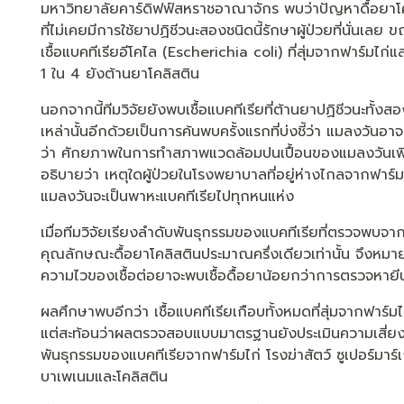
มหาวิทยาลัยคาร์ดิฟฟ์สหราชอาณาจักร พบว่าปัญหาดื้อยาโค
ที่ไม่เคยมีการใช้ยาปฏิชีวนะสองชนิดนี้รักษาผู้ป่วยที่นั่นเลย
เชื้อแบคทีเรียอีโคไล (Escherichia coli) ที่สุ่มจากฟาร์มไก
1 ใน 4 ยังต้านยาโคลิสติน
นอกจากนี้ทีมวิจัยยังพบเชื้อแบคทีเรียที่ต้านยาปฏิชีวนะทั้
เหล่านั้นอีกด้วยเป็นการค้นพบครั้งแรกที่บ่งชี้ว่า แมลงวันอา
ว่า ศักยภาพในการทำสภาพแวดล้อมปนเปื้อนของแมลงวันเพ
อธิบายว่า เหตุใดผู้ป่วยในโรงพยาบาลที่อยู่ห่างไกลจากฟาร์มจ
แมลงวันจะเป็นพาหะแบคทีเรียไปทุกหนแห่ง
เมื่อทีมวิจัยเรียงลำดับพันธุกรรมของแบคทีเรียที่ตรวจพบจาก
คุณลักษณะดื้อยาโคลิสตินประมาณครึ่งเดียวเท่านั้น จึงหมา
ความไวของเชื้อต่อยาจะพบเชื้อดื้อยาน้อยกว่าการตรวจหายี
ผลศึกษาพบอีกว่า เชื้อแบคทีเรียเกือบทั้งหมดที่สุ่มจากฟาร์มไก่ม
แต่สะท้อนว่าผลตรวจสอบแบบมาตรฐานยังประเมินความเสี่ยงกา
พันธุกรรมของแบคทีเรียจากฟาร์มไก่ โรงฆ่าสัตว์ ซูเปอร์มาร์
บาเพเนมและโคลิสติน