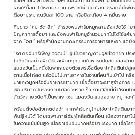
ช่วยหายใจ สายสวน ฯลฯ เนื่องจากในโรงพยาบาลมีเชื้อโรคอา
เองให้ดื้อยาได้หลายขนาน เพราะที่ผ่านมาโอกาสรอดก็มีเพียงแ
ดื้อยาประมาณวันละ 100 ราย หรือปีละเกือบ 4 หมื่นราย
ทีมข่าว “คม ชัด ลึก” สำรวจพบฟาร์มหมูหลายจังหวัดใช้ “ย
ปัญหาการดื้อยา และยังพบฟาร์มหมูจำนวนมากไม่ได้ใช้แค่ย
จาก “อย.” หรือสำนักงานคณะกรรมการอาหารและยา แต่ยังลัก
“รศ.ดร.จันทร์เพ็ญ วิวัฒน์” ผู้เชี่ยวชาญด้านจุลชีววิทยา ประ
โคลิสตินอย่างผิดวิธีและผิดกฎหมายในฟาร์มปศุสัตว์ของไทยว่า
แมลงวันเป็นหนึ่งในพาหะของตัวแพร่เชื้อดื้อยาโคลิสตินไปสู่ค
ตามเนื้อไก่สด แล้วบินไปเกาะอาหารในจานที่คนกินเข้าไป หรือ
มาแคะจมูกหรือจับอาหารเข้าปาก เชื้อดื้อยาจะเข้าสู่ร่างกาย แ
เพิ่มปริมาณในร่างกายได้อย่างรวดเร็ว งานวิจัยนี้ทำให้คนไ
สัตว์หลายชนิดที่เป็นพาหะ เช่น แมลงวัน แมลงสาบ หนู ฯลฯ”
พร้อมตั้งข้อสังเกตต่อว่า หากฟาร์มหมูไทยใช้ยาโคลิสตินม
พันธุ์ใหม่ได้ โดยเฉพาะการใช้ยาโคลิสตินเถื่อน เนื่องจากยา
ในความเข้มข้นสูง เมื่อยาเข้มข้นมากหรือยาแรงมาก เชื้อโรคที