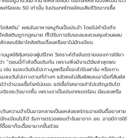
ศัยอยู่จำนวนมากมายหลายชนิด เชื้อโรคเหล่านี้จึงพัฒนาตัว
ค่ร้อยละ 50 เท่านั้น ในประเทศไทยมีคนเสียชีวิตจากเชื้อ
าโคลิสติน” ผสมในอาหารหมูกินเป็นประจำ โดยไม่คำนึงถึง
าโคลิสตินถูกกฎหมาย ที่ได้รับการรับรองและควบคุมส่วนผสม
ลอบใช้ยาโคลิสตินเถื่อนหรือยาไม่มีทะเบียน
ธานมูลนิธิคุ้มครองผู้บริโภค วิเคราะห์ถึงอันตรายของการใช้ยา
 “ตอนนี้กำลังตื่นเต้นกัน เพราะเพิ่งมีงานวิจัยล่าสุดพบ
น เช่น แมลงวันบินไปเกาะมูลหรือขี้ของไก่ในฟาร์ม หรือเกาะ
แมลงวันไปเกาะตามที่ต่างๆ แล้วคนไปสัมผัสและเอามือที่สัมผัส
ม้ว่าจำนวนเชื้อโรคไม่เยอะ แต่เชื้อโรคอาจเข้าไปเจริญเติบโต
ทยต้องระวังมากขึ้น เพราะเราเป็นประเทศเขตร้อน มีแมลงหรือ
ากเกินความจำเป็นอาจกลายเป็นแหล่งแพร่กระจายยีนดื้อยาสาย
ไม่มีทะเบียนไม่ได้ รับการตรวจสอบตำรับยาจาก อย. อาจมีการใช้
่ดื้อยาก็จะดื้อยามากขึ้นด้วย