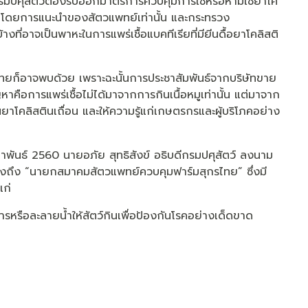
น กรมปศุสัตว์ต้องรีบออกมาตรการควบคุมการใช้หรือห้ามใช้ยาโค
โรคโดยการแนะนำของสัตวแพทย์เท่านั้น และกระทรวง
ที่อาจเป็นพาหะในการแพร่เชื้อแบคทีเรียที่มียีนดื้อยาโคลิสติ
ทยก็อาจพบด้วย เพราะฉะนั้นการประชาสัมพันธ์จากบริษัทขาย
ญหาคือการแพร่เชื้อไม่ได้มาจากการกินเนื้อหมูเท่านั้น แต่มาจาก
าโคลิสตินเถื่อน และให้ความรู้แก่เกษตรกรและผู้บริโภคอย่าง
มภาพันธ์ 2560 นายอภัย สุทธิสังข์ อธิบดีกรมปศุสัตว์ ลงนาม
ตรงถึง “นายกสมาคมสัตวแพทย์ควบคุมฟาร์มสุกรไทย” ซึ่งมี
แก่
ารหรือละลายน้ำให้สัตว์กินเพื่อป้องกันโรคอย่างเด็ดขาด