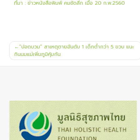
ที่มา : ข่าวหนังสือพิมพ์ คมชัดลึก เมื่อ 20 ก.พ.2560
แนะแนว
“ปอดบวม” สาเหตุตายอันดับ 1 เด็กต่ำกว่า 5 ขวบ แนะ
เรื่อง
กินนมแม่เพิ่มภูมิคุ้มกัน