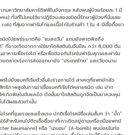
หม่จากมหาวิทยาลัยคาร์ดิฟฟ์ในอังกฤษ หลังพบผู้ป่วยร้อยละ 1 มี
 ทั้งที่ไม่เคยใช้ยาปฏิชีวนะสองชนิดนี้รักษาผู้ป่วยที่นั่นเลย
li) ที่สุ่มจากฟาร์มไก่และเนื้อไก่ในร้านค้า 1 ใน 4 มีเชื้อดื้อยา
ง 2 ชนิดไปแพร่ระบาดคือ “แมลงวัน” แถมยังพาดพิงถึง
์–1” ที่อาจเกิดจากการใช้ยาโคลิสตินในจีนปีละ กว่า 8,000 ตัน
มในอาหารเพื่อเร่งโต หรือเพื่อป้องกันโรคในฟาร์มสุกรและฟาร์ม
ป้าหมายตลาดเร่งการส่งออกมายัง “ประเทศไทย” และเวียดนาม
พร่ไปยังแบคทีเรียตัวอื่นในร่างกายได้ สาเหตุที่แพทย์กลัว
ระสิทธิภาพสูงในการฆ่าเชื้อแบคทีเรียได้หลายชนิด เช่น ปาก
ห้เกิดพิษในตับและไต ดังนั้นยาโคลิสตินถูกจัดเป็นยาควบคุม
่นได้ผลแล้วเท่านั้น
โรคที่รุนแรงและแข็งแรง ปกติเชื้อโรคมีชื่อเล่นสั้นๆ ว่า “บั๊ก”
ใช้สำหรับคนไข้ติดเชื้อดื้อยาที่เกาะติดอยู่ตามเครื่องมือแพทย์
obacter baumannii) หรือ “เอบอม” (A-bomb) พบบ่อยในท่อ